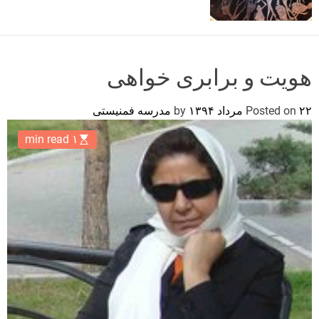
o
r
m
o
d
هویت و برابری خواهی
e
۲۲ مرداد ۱۳۹۴
Posted on
by
مدرسه فمنیستی
۱ min read