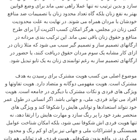
سازد و بدین ترتیب نه تنها عملا راهی نمی ماند برای وضع قوانین
بهتر به نفع زنان بلکه گاه تعداد محدود زنان با تصمیمات ضد منافع
خودشان با مردان همراه می شوند. در نهایت به علت محدودیت
کمی زنان در مجلس، هرگز امکان کسب اکثریت آرا برای طرح
منافع و حقوق زنان باقی نمی ماند. این ترکیب بندی مردانه در
ارگانهای تصمیم ساز و تصمیم گیر سبب می شود که مثلا زنان در
ازای کار مشابه یک سوم مردان حقوق دریافت کنند، یا حضور در
ارگانهای تصمیم ساز به رغم توانمندی زنان به یک تابو تبدیل شود.
موضوع اصلی من کسب هویت مشترک برای رسیدن به هدف
مشترک است. هویت مفهومی دوگانه و متضاد دارد. هویت تفاوتها و
ویژگی های فردی و نکات مشترک با دیگری در جامعه است. هویت
افراد می تواند فردی، ملی، و جهانی باشد. اگر انسانی در طول عمر
خود نتواند استعدادها و توانایی هایش را شکوفا کند و ویژگی های
منحصر بفرد خود را پر رنگ سازد و مهارت هایش را ارتقا دهد، نه
تنها هویت فردی اش شکوفا نمی شود، بلکه امکان شناخت عوامل
همبستگی و اشتراکات ملی و جهانی نیز برای او کم رنگ و محدود
می گردد. در واقع بدون شکوفایی هویت فردی، فرد توانایی هم ذات