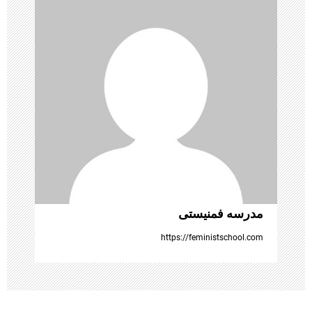
ی
ن
و
ش
ت
ه‌
ه
مدرسه فمنیستی
ا
https://feministschool.com