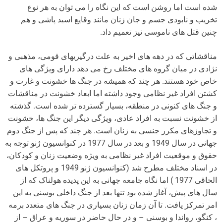
شده است اما روشن است که این نگاه را می توان به هر نوع
تخریب و نابودی جسم و جان زنان مانند وقایع اسید پاشی و هم
چنین قتل های ناموسی نیز تعمیم داد.
مناقشاتی که در دهه های اخیر به علت درگیریهای قومی، مذهبی و
نژادی در میان گروه های مختلف رخ می دهد دارای ویژگی های
خاص خود هستند. هر چند که همیشه در جنگ ها خشونت و غارت و
کشتن افراد غیر نظامی وجود داشته اما ابعاد خشونت در مناقشات
و جنگ های کنونی در منطقه، بسیار گسترده تر شده است. گذشته
از خشونت نسبت به افراد عادی، ویژگی دیگر این جنگ ها، خشونت
و تجاوزهای مکرر جنسی به زنان است. هر چند که پس از جنگ دوم
جهانی در سال 1949 و بعد در سال 1977 در کنوانسیون ژنو توجه به
حقوق و موقعیت افراد غیر نظامی به ویژه وضعیت زنان و کودکان،
در اسناد مختلف مطرح شد (کنوانسیون ژنو 1949 و پروتکل های
الحاقی 1977 ) اما نگاه جامعه جهانی به این پدیده هولناک که از
سال های پیش، آغاز شده بود تنها بعد از جنگ داخلی بوسنی به این
امر تمرکز یافت. تا آن زمان زنان بسیاری در جنگ های متعدد برمه
، کنگو، رواندا و بوسنی – و در حال حاضر در سوریه و عراق – از