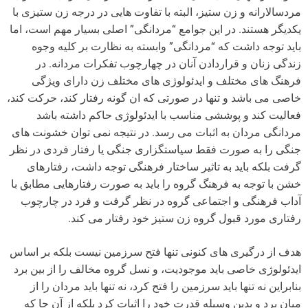
مردسالارانه و زن ستیز، البته با تفاوت هایی در درجه زن ستیزی با
یکدیگر هستند. در این جوامع “مردانگی” اصلی بسیار مهم است، اما
باید توجه داشت که “مردانگی” وابسته به نظارت بر کلیه وجوه
زندگی زنان و قراردادن آنان در چهارچوب تفکرات مردانه. در
فرهنگ های مختلف و ایدئولوژی های مختلف زن دارای ویژگی
خاصی می باشد و تنها در صورتی که ان گونه رفتار کند، حرکت کند،
فعالیت کند و پوششی مناسب با ایدئولوژی حاکم داشته باشد
مردانگی مردان به اثبات می رسد. در نتیجه نمی توان خشونت های
جنگی را به صورت فقط سیاستگزاری جنگی یا رفتار فردی در نظر
گرفت بلکه باید به تاثیر ساختار فرهنگی توجه داشت، رفتارهای
خشن با توجه به فرهنگ گروه را باید به صورت رفتارهایی مطابق با
آداب فرهنگی و اجتماعی گروه در نظر گرفت و فرد در چارچوب
رفتاری مورد قبول گروه زن ستیز خود رفتار می کند.
هدف از درگیری های کنونی تنها فتح سرزمین نیست بلکه بر اساس
ایدئولوژی خاصی باید موجودیت، و نسل گروه مخالف را از بین برد
بنابراین نه تنها باید سرزمین را فتح کرد، نه تنها باید مردان را از
میان برد و بدین وسیله قدرت خود را اثبات کرد بلکه از آن جا که