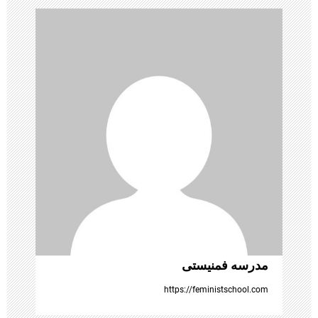
ی
ن
و
ش
ت
ه‌
ه
ا
مدرسه فمنیستی
https://feministschool.com