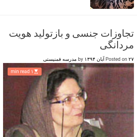
o
r
m
o
d
تجاوزات جنسی و بازتولید هویت
e
مردانگی
۲۷ آبان ۱۳۹۴
Posted on
by
مدرسه فمنیستی
۱ min read