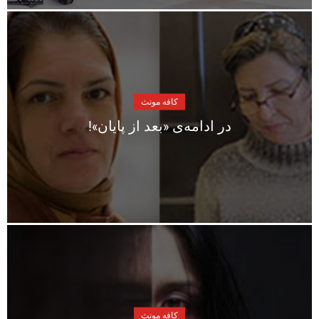
کافه مونث
در ادامه‌ی «بعد از پایان»!
کافه مونث