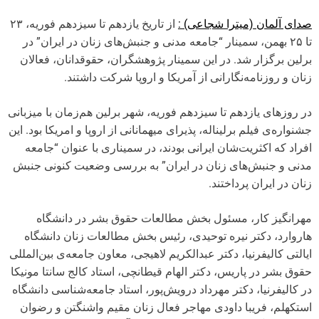
صدای آلمان (میترا شجاعی) :
از تاریخ یازدهم تا سیزدهم فوریه، ۲۳
تا ۲۵ بهمن، سمینار “جامعه مدنی و جنبش‌های زنان در ایران” در
برلین برگزار شد. در این سمینار پژوهشگران، حقوقدانان، فعالان
زنان و روزنامه‌‌نگارانی از آمریکا و اروپا شرکت داشتند.
در روزهای یازدهم تا سیزدهم فوریه، شهر برلین هم‌زمان با میزبانی
جشنواره‌ی فیلم برلیناله، پذیرای میهمانانی از اروپا و امریکا بود. این
افراد که اکثریت‌شان ایرانی بودند، در سمیناری با عنوان “جامعه
مدنی و جنبش‌های زنان در ایران” به بررسی وضعیت کنونی جنبش
زنان در ایران پرداختند.
مهرانگیز کار، مسئول بخش مطالعات حقوق بشر در دانشگاه
هاروارد، دکتر نیره توحیدی، رئیس بخش مطالعات زنان دانشگاه
ایالتی کالیفرنیا، دکتر عبدالکریم لاهیجی، معاون جامعه‌ی بین‌‌المللی
حقوق بشر در پاریس، دکتر الهام قیطانچی، استاد کالج سانتا مونیکا
در کالیفرنیا، دکتر مهرداد درویش‌پور، استاد جامعه‌شناسی دانشگاه
استکهلم، فریبا داودی مهاجر فعال زنان مقیم واشنگتن و رضوان