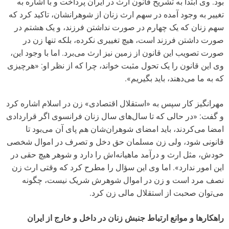
بود. وی ابتدا به تشریح قانون ارث در ایران پرداخت و با اشاره به
تغییر به وجود آمده در سهم ارث زنان از شوهرانشان، تاکید کرد که
سهم زنان که یک چهارم در صورت نداشتن فرزند، و یک هشتم در
صورت داشتن فرزند است، هیچ تغییری نکرده، بلکه تنها زن در
صورت تصویب این قانون از زمین نیز ارث می‌برد. اما با وجود این،
وی این قانون را یک تحول مثبت خواند، چرا که از نظر او: «هرچیزی
که به ما می‌دهند، باید بگیریم».
مهرانگیز کار سپس به «استقلال اقتصادی» زن در اسلام اشاره کرد
و گفت: «در حالی که تا سال‌های سال زنان فرانسوی اگر قراردادی
امضا می‌کردند، باید امضای شوهران‌شان هم پای آن می‌بود تا
قانونی شود، ولی زن مسلمان حق دخل و تصرف در اموال شخصی
خودش، مثل ارث و درآمد ماهیانه‌اش را دارد و شوهر هیچ حقی در
این امور ندارد». اما وی این سؤال را مطرح کرد که وقتی ارث زن
نصف مرد است و زن در اموال شوهرش شریک نیست، چگونه
می‌توان صحبت از استقلال مالی زن کرد.
راهکارها و موانع ارتباط جنبش زنان در داخل و خارج از ایران