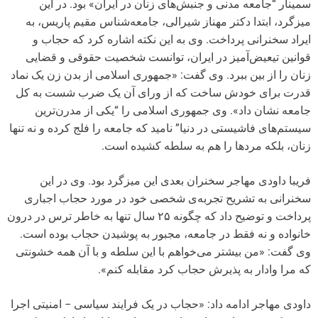
سمینار “جامعه مدنی و جنبش‌های زنان در ایران» بود. در این
میزگرد، ابتدا دکتر مهناز شیرالی، جامعه‌شناس مقیم پاریس، به
ایراد سخنرانی پرداخت. وی به این نکته اشاره کرد که حجاب و
قوانین تیعیض‌آمیز در ایران، توانست شخصیت حقوقی و قضایی
زنان را از بین ببرد. وی گفت: «جمهوری اسلامی از بدن زن یک نماد
قدرت برای خودش ساخت که از ورای آن یک ضرب شست به کل
جامعه نشان داد». وی جمهوری اسلامی را “یکی از مدرن‌ترین
سیستم‌های فاشیستی در دنیا” نامید که جامعه را فلج کرده و نه تنها
زنان، بلکه مردها را هم به سلطه کشیده است.
فریبا داودی مهاجر سخنران بعدی این میزگرد بود. وی در این
سخنرانی به تشریح تجربه‌ی شخصی خود در مورد حجاب اجباری
پرداخت و توضیح داد که چگونه ۲۵ سال تنها به خاطر ترس در درون
خانواده و نه فقط در جامعه، مجبور به پوشیدن حجاب بوده است.
وی گفت: «من بیشتر می‌خواهم با این سلطه و با آن همه خشونتی
که مرا وادار به پذیرش حجاب کرد مقابله کنم».
داودی مهاجر ادامه داد: «حجاب در یک فرایند سیاسی − امنیتی اجرا