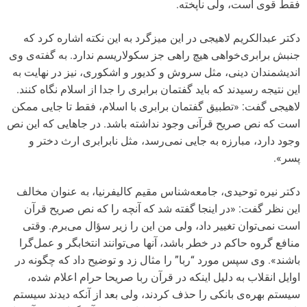
فقط قوی است، ولی ناپخته.
دکتر عبدالکریم لاهیجی در این میزگرد به این نکته اشاره کرد که
جنبش برابری‌خواهی هیچ راهی جز سکولاریسم ندارد. به گفته‌ی وی
اندیشمندان دینی، مثل سروش و کدیور و اشکوری، نیز در نهایت به
این نتیجه رسیدند که باید گفتمان برابری را جدا از اسلام نگاه کنند.
لاهیجی گفت: «تطبیق گفتمان برابری با اسلام، فقط تا جایی ممکن
است که نص صریح قرآنی وجود نداشته باشد. در جاهایی که این نص
وجود دارد، مبارزه به جایی نمی‌رسد، مثل نابرابری ارث دختر و
پسر».
دکتر نیره توحیدی، جامعه‌شناس مقیم کالیفرنیا، به عنوان مخالف
این نظر گفت: «در اینجا گفته شد که آنچه را که نص صریح قرآن
است نمی‌توان تغییر داد، ولی من این را زیر سؤال می‌برم. وقتی
منافع گروه حاکم در خطر باشد، آنها می‌توانند انتخابگر و عمل‌گرا
باشند». وی سپس مورد “ربا” را مثال زد و توضیح داد که چگونه در
اوایل انقلاب به دلیل اینکه در قرآن ربا صریحا حرام اعلام شده،
سیستم بهره‌ی بانکی را حذف کردند، ولی بعد از آنکه دیدند سیستم