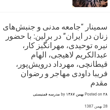
o
r
m
o
d
سمینار “جامعه مدنی و جنبش‌های
e
زنان در ایران” در برلین: با حضور
نیره توحیدی، مهرانگیز کار،
عبدالکریم لاهیجی، الهام
قیطانچی، مهرداد درویش‌پور،
فریبا داودی مهاجر و رضوان
مقدم
۲۸ بهمن ۱۳۸۷
Posted on
by
مدرسه فمنیستی
28 بهمن 1387