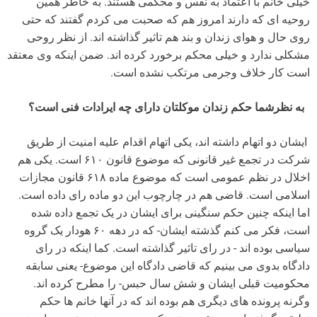
‎‎ ‎ ‎‎به‎ ‎نظرشما‎ ‎حکم‎ ‎زندان‎ ‎موکلتان‎ ‎دارای‎ ‎چه‎ ‎ایرادات‎ ‎فنی‎ ‎است؟‎ ‎
‎اسلامی‎ ‎است. قاضی‎ ‎هم‎ ‎در‎ ‎چارچوب‎ ‎این‎ ‎دو‎ ‎ماده‎ ‎رای‎ ‎داده‎ ‎است.
‎محکومیت‎ ‎قبلی‎ ‎ایشان‎ ‎و‎ ‎شش‎ ‎سال‎ ‎حبس‎ -‎را‎ ‎مطرح‎ ‎کرده‎ ‎اند.