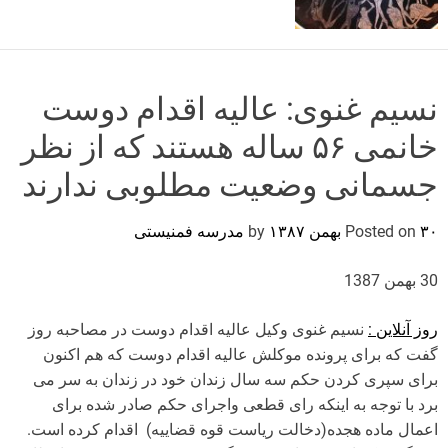
o
r
m
o
d
نسیم غنوی: ‎عالیه اقدام دوست
e
۳۰ بهمن ۱۳۸۷
Posted on
by
مدرسه فمنیستی
30 بهمن 1387
روز آنلاین :
‎اعمال‎ ‎ماده‎ ‎هجده(دخالت ریاست قوه قضاییه) ‏‎ ‎اقدام‎ ‎کرده‎ ‎است.