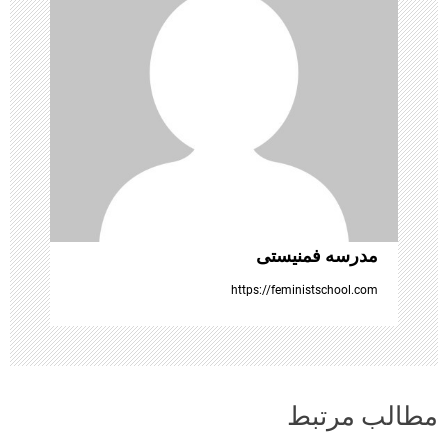
ش
ت
ه‌
ه
ا
مدرسه فمنیستی
https://feministschool.com
مطالب مرتبط