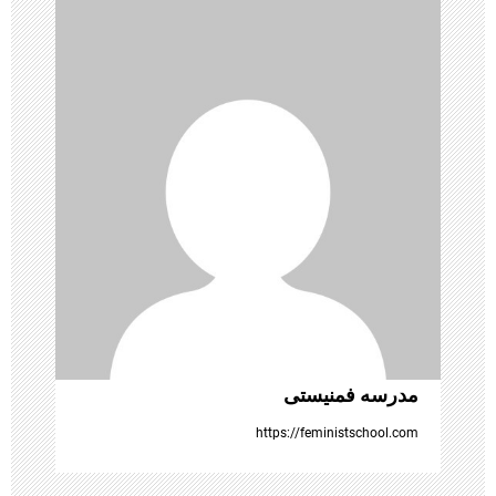
ن
و
ش
ت
ه‌
ه
ا
مدرسه فمنیستی
https://feministschool.com