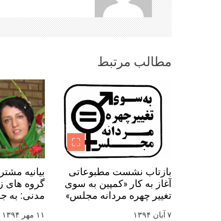
ن
و
ش
مطالب مرتبط
ت
ه‌
ه
ا
بازتاب نشست مطبوعاتی
بیانیه مشتر
آغاز به کار «کمپین به سوی
گروه های زن
تغییر چهره مردانه مجلس»
مدنی: به ج
در رسانه ها
نرگس محمدی
۷ آبان ۱۳۹۴
۱۱ مهر ۱۳۹۴
روز جهانی ک