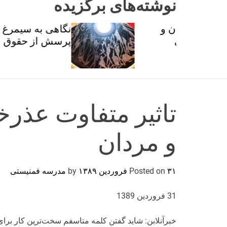
نوشته‌های برگزیده
ان و
نگاهی به سیمرغ عطار با
تی
پرسش از حقوق برابر
تاثیر متفاوت عذرخ
و مردان
۳۱ فروردین ۱۳۸۹
Posted on
by
مدرسه فمنیستی
31 فروردین 1389
خبرآنلابن: شاید گفتن کلمه متاسفم سخت‌ترین کار برای