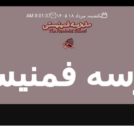
یکشنبه, مرداد ۱۸ ۱۴۰۵
38
:
01
:
8
AM
سه فمنیس