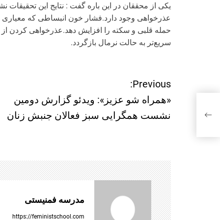
یکی از محققان در این باره گفت : نتایج این تحقیقات ن
عذرخواهی وجود دارد.فشار خون انبساطی که معیاری 
حمله قلبی و سکته را افزایش دهد.عذرخواهی کردن از ز
سریع‌تر به حالت نرمال باز‌گردد.
ر
Previous:
«همراه شو عزیز»: ویدئو گزارش دومین
ا
شست
نشست همگرایی سبز فعالان جنبش زنان
ه
ب
ر
ی
مدرسه فمنیستی
https://feministschool.com