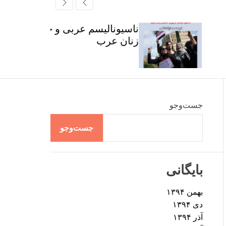
r
t
ff
c
c
l
h
h
e
ناسیونالیسم عربی و جنبش
c
زنان عرب
o
l
o
r
m
o
d
جست‌وجو
e
جست‌وجو
بایگانی
بهمن ۱۳۹۴
دی ۱۳۹۴
آذر ۱۳۹۴