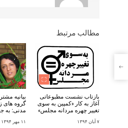
و
ش
ت
مطالب مرتبط
ه‌
ه
ا
 یک
بازتاب نشست مطبوعاتی
بیانیه مشتر
آغاز به کار «کمپین به سوی
گروه های زن
تغییر چهره مردانه مجلس»
مدنی: به ج
در رسانه ها
نرگس محمدی
۷ آبان ۱۳۹۴
۱۱ مهر ۱۳۹۴
روز جهانی ک