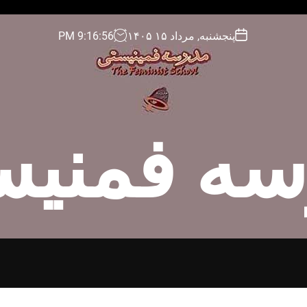
پنجشنبه, مرداد ۱۵ ۱۴۰۵
57
:
16
:
9
PM
سه فمنیس