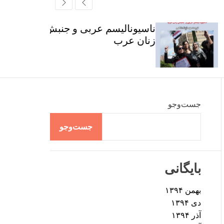
r
t
ff
c
c
l
h
h
e
ناسیونالیسم عربی و جنبش
c
زنان عرب
o
l
o
r
m
o
d
جست‌وجو
e
جست‌وجو
بایگانی
بهمن ۱۳۹۴
دی ۱۳۹۴
آذر ۱۳۹۴