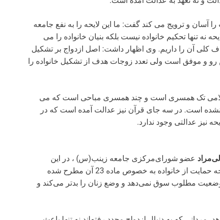
دالت و نه تعهد به عدالت آمده است.
 را آسان و ترویج می کند گفت: ما این لایحه را به نفع جامعه
یحه نه تنها تحکیم خانواده نیست بلکه بنیان خانواده را می
حذف کلی آن را داریم. وی اظهار داشت: اصل ازدواج بر تشکیل
یش رو و موفق است ولی تعدد زوجات هدف از تشکیل خانواده را
 اسلامی تک همسری است و چند همسری مباحی است که می
کر نشده است. در سه جای قرآن نیز عدالت آمده است که در
حه نیز عدالتی وجود ندارد.
ی‌مراد
عضو شورای‌مرکزی جامعه زینب(س) ، در این
نشست گفت: مطالبی که در لایحه حمایت از خانواده به خصوص ماده 23 آن مطرح شده
عیت مطلوب سوق نمی‌دهد و وضع زنان را بدتر می‌کند و
د، مردانی که به دنبال ازدواج مجدد رفته‌اند نه تنها باعث