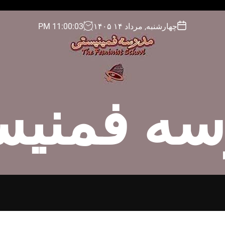
چهارشنبه, مرداد ۱۴ ۱۴۰۵
04
:
00
:
11
PM
سه فمنیس