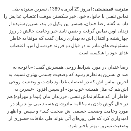
مدرسه فمینیستی:
امروز 29 آذرماه 1389، نسرین ستوده طی
تماس تلفنی با خانواده خود، خبر شکستن موقت اعتصاب غذایش را
داد. به گفته رضا خندان، همسر این وکیل در بند، نسرین ستوده از
زندان اوین تماس گرفت و ضمن تایید خبر وخامت حالش در روز
چهارشنبه و انتقال اش به بهداری زندان گفت که موقتا به خاطر
مسئولیت های مادرانه در قبال دو فرزند خردسال اش، اعتصاب
غذای خود را شکسته است.
رضا خندان در مورد شرایط روحی همسرش گفت: «با توجه به
صدای نسرین به نظرم رسید که وضعیت جسمی بهتری نسبت به
آخرین تماس اش که در اعتصاب غذا بود داشت و وضعیت روحی
اش هم که مثل همیشه خوب بود» او سپس افزود: «نسرین به
خاطر آن که هنگام تماش تلفنی، فرزندان مان (نیما و مهرآوه) هم
در حال گوش دادن به مکالمه مادرشان هستند نمی تواند زیاد در
مورد وخامت وضعیت جسمی اش صحبت کند.» و سپس او اظهار
امیدواری کرد که طی روزهای آتی بتواند طی ملاقات حضوری از
وضعیت نسرین، بهتر باخبر شود.