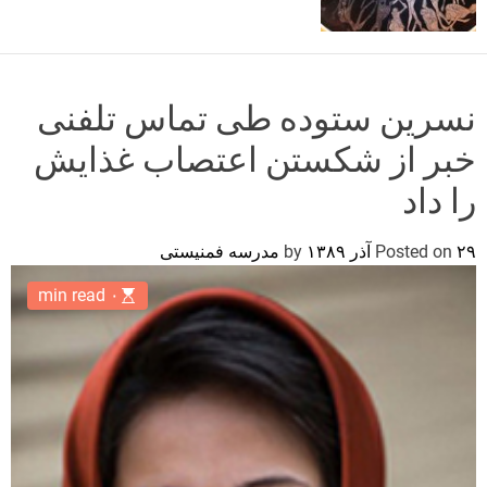
o
r
m
o
d
نسرین ستوده طی تماس تلفنی
e
خبر از شکستن اعتصاب غذایش
را داد
۲۹ آذر ۱۳۸۹
Posted on
by
مدرسه فمنیستی
۰ min read