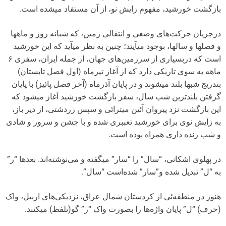
بازگشت خورشید، مفهوم زایش نو، از آن مستفاد میشده است.
درجریان حرکت‌های وضعی و انتقالی زمین، که شبانه روز و ماهها
و فصلها و سالها، بوجود میآیند؛ چنین به نظر میآید که این خورشید
است که دربسیاری از سرزمین‌های جهان، از جمله ایران، سفری ۶
ماهه به سوی تاریکی دارد که از آغاز تیرماه (اول فصل تابستان)
بتدریج شبها بلند میشوند و در پایان آذرماه (آخر فصل پائیز) با پایان
گرفتن بلندترین شب سال، سفر بازگشت خورشید آغاز میشود که
این بازگشت نزد پیروان آئین میترائی و سپس زردشتی، از دیر باز،
به زایش نوی برای خورشید تعببری شده و با جشن و سرور و شادی
و شب زنده داری همراه بوده است.
در پهلوی اشکانی، “سال” را “سار” میگفته و می‌نوشته‌اند. بعدها “ر”
به “ل” تبدیل شده و”سار” شده‌است “سال”.
هنوز در منطقه‌ئی از کردستان شمال عراق، نزدیکی‌های اربیل، واک
(حرف) “ل” پایان واژه‌ها را بصورت واک “ر” گو(تلفظ) میکنند.