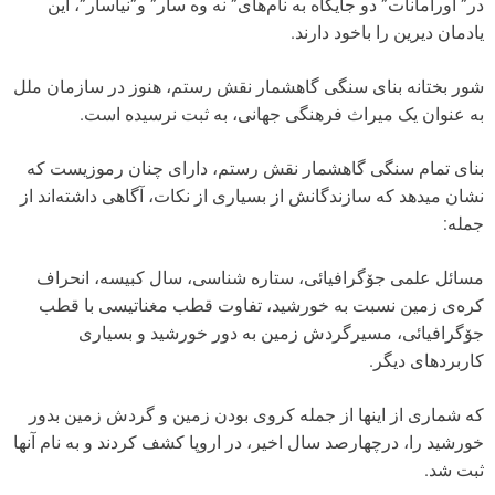
در” اورامانات” دو جایگاه به نام‌های” نه وه سار” و”نیاسار”، این
یادمان دیرین را باخود دارند.
شور بختانه بنای سنگی گاهشمار نقش رستم، هنوز در سازمان ملل
به عنوان یک میراث فرهنگی جهانی، به ثبت نرسیده است.
بنای تمام سنگی گاهشمار نقش رستم، دارای چنان رموزیست که
نشان میدهد که سازندگانش از بسیاری از نکات، آگاهی داشته‌اند از
جمله:
مسائل علمی جۆگرافیائی، ستاره شناسی، سال کبیسه، انحراف
کره‌ی زمین نسبت به خورشید، تفاوت قطب مغناتیسی با قطب
جۆگرافیائی، مسیرگردش زمین به دور خورشید و بسیاری
کاربردهای دیگر.
که شماری از اینها از جمله کروی بودن زمین و گردش زمین بدور
خورشید را، درچهارصد سال اخیر، در اروپا کشف کردند و به نام آنها
ثبت شد.