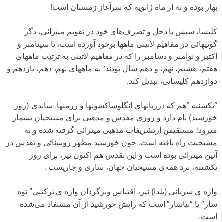
بهار بوده و نه از ماه ژانویه که سرآغاز زمستان است!
کلیسا، سپس با دخل و تصرف‌های خود در تقویم میترائی، دگر
گونیهائی در مفاهیم لاتینی ماهها بوجود آورده است، تا سپتامبر و
اکتبر و نوامبر و دسامبر را که در مفاهیم لاتینی به ترتیب ماههای
هفتم، هشتم، نهم، و دهم سال بودند؛ به ماههای نهم، دهم، یازدهم و
دوازدهم کلیسائی، تبدیل کند.
“یکشنبه “هم که درزبانهای انگلوساکسونها و ژرمنها، ساندی (روز
خورشید) نام دارد و روزی مقدس و مذهبی برای مسیحیان بشمار
میرود؛ مستقیمن ازتشریفات مذهبی میترائی گرفته شده و به
مسیحیت راه یافته است. چون خورشید مظهر روشنائی و تقدس در
آئین میترائی بوده است و این تقدس هم اکنون نیز، برای روز
یکشنبه، نزد همه‌ی مسیحیان جهان، ساری و جاریست .
واژه ی سریانی (یلدا) نیز، اقتباس وبرگردان واژه ی ترکیبی” نوه
سار” یا “نیاسار” است که زایش خورشید از آن مستفاد می‌شده
است.