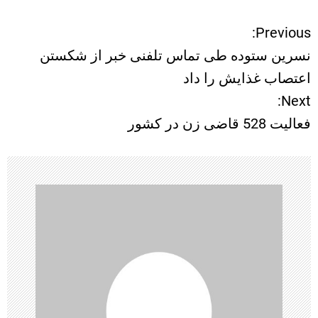
Previous:
ر
نسرین ستوده طی تماس تلفنی خبر از شکستن
ا
اعتصاب غذایش را داد
Next:
ه
فعالیت 528 قاضی زن در کشور
ب
ر
ی
ن
و
ش