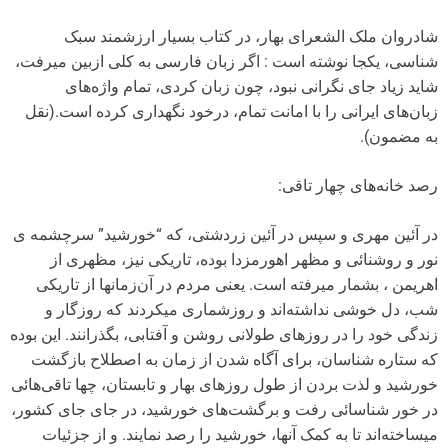
شادروان ملک الشعرای بهار، در کتاب بسیار ارزشمند سبک
شناسی، یکجا نوشته است : اگر زبان فارسی به کلی ازبین میرفت،
شاید زیاد جای نگرانی نبود، چون زبان کردی، تمام واژه‌های
زبان‌های ایرانی را با امانت تمام، درخود نگهداری کرده است.(نقل
به مضمون).
رصد خانه‌های چهار تاقی:
در آئین مهری و سپس در آئین زردشتی، که “خورشید” سرچشمه ی
نور و روشنائی و مظهر اهورمزدا بوده، تاریکی نیز، مظهری از
اهریمن ، بشمار میرفته است. یعنی مردم در آن‌زمانها از تاریکی
شب، دل خوشی نداشته‌اند و روزشماری میکردند که روزگار و
زندگی خود را در روزهای طولانی روشن و آفتابی، بگذرانند. این بوده
که ستاره شناسان، برای آگاه شدن از زمان به اصطلاح بازگشت
خورشید و لذت بردن از طول روزهای بهار و تابستان، چها تاقی‌هائی
در خور شناسائی رفت و برگشت‌های خورشید، در جای جای کشور،
میساخته‌اند تا به کمک آنها، خورشید را رصد نمایند. و از جزئیات