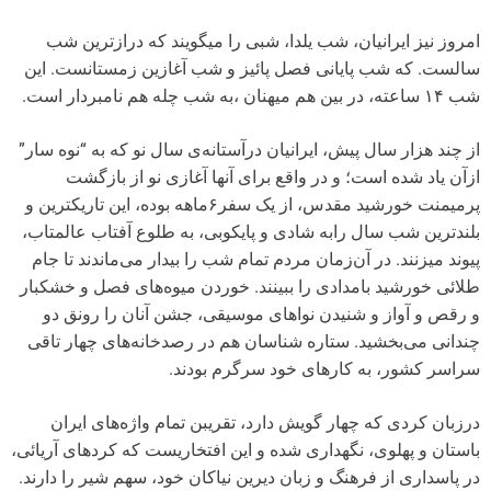
امروز نیز ایرانیان، شب یلدا، شبی را میگویند که درازترین شب
سالست. که شب پایانی فصل پائیز و شب آغازین زمستانست. این
شب ۱۴ ساعته، در بین هم میهنان ،به شب چله هم نامبردار است.
از چند هزار سال پیش، ایرانیان درآستانه‌ی سال نو که به “نوه سار”
ازآن یاد شده است؛ و در واقع برای آنها آغازی نو از بازگشت
پرمیمنت خورشید مقدس، از یک سفر۶ماهه بوده، این تاریکترین و
بلندترین شب سال رابه شادی و پایکوبی، به طلوع آفتاب عالمتاب،
پیوند میزنند. در آن‌زمان مردم تمام شب را بیدار می‌ماندند تا جام
طلائی خورشید بامدادی را ببینند. خوردن میوه‌های فصل و خشکبار
و رقص و آواز و شنیدن نواهای موسیقی، جشن آنان را رونق دو
چندانی می‌بخشید. ستاره شناسان هم در رصدخانه‌های چهار تاقی
سراسر کشور، به کارهای خود سرگرم بودند.
درزبان کردی که چهار گویش دارد، تقریبن تمام واژه‌های ایران
باستان و پهلوی، نگهداری شده و این افتخاریست که کردهای آریائی،
در پاسداری از فرهنگ و زبان دیرین نیاکان خود، سهم شیر را دارند.