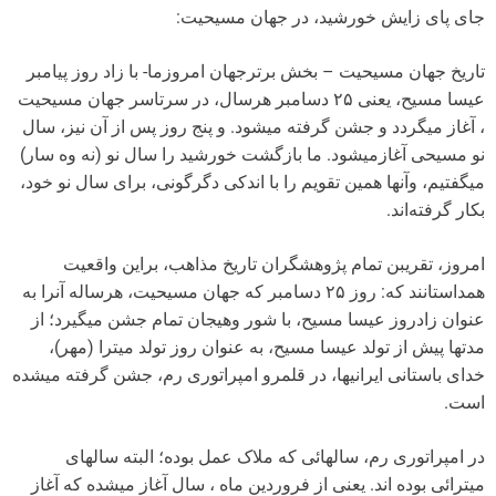
جای پای زایش خورشید، در جهان مسیحیت:
تاریخ جهان مسیحیت – بخش برترجهان امروزما- با زاد روز پیامبر
عیسا مسیح، یعنی ٢۵ دسامبر هرسال، در سرتاسر جهان مسیحیت
، آغاز میگردد و جشن گرفته میشود. و پنج روز پس از آن نیز، سال
نو مسیحی آغازمیشود. ما بازگشت خورشید را سال نو (نه وه سار)
میگفتیم، وآنها همین تقویم را با اندکی دگرگونی، برای سال نو خود،
بکار گرفته‌اند.
امروز، تقریبن تمام پژوهشگران تاریخ مذاهب، براین واقعیت
همداستانند که: روز ٢۵ دسامبر که جهان مسیحیت، هرساله آنرا به
عنوان زادروز عیسا مسیح، با شور وهیجان تمام جشن میگیرد؛ از
مدتها پیش از تولد عیسا مسیح، به عنوان روز تولد میترا (مهر)،
خدای باستانی ایرانیها، در قلمرو امپراتوری رم، جشن گرفته میشده
است.
در امپراتوری رم، سالهائی که ملاک عمل بوده؛ البته سالهای
میترائی بوده اند. یعنی از فروردین ماه ، سال آغاز میشده که آغاز