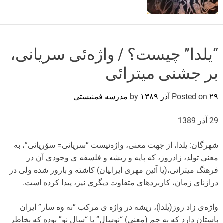
o
r
m
o
d
“یلدا” چیست؟ / واژه‌ئی سریانی،
e
بر جشنی میترائی
۲۹ آذر ۱۳۸۹
Posted on
by
مدرسه فمنیستی
29 آذر 1389
شهرگان: یلدا، از جهت معنی، واژه‌ئیست “سریانی= سۆریانی”، به
معنی تولد، زادروز، که پایه و ریشه و فلسفه ی وجودی آن در
فرهنگ میترائی،(یا آئین مهری ایرانیان) کاشته و بارور شده ولی در
درازنای زمان، کاربردهای متفاوت دیگری نیز، پیدا کرده است.
واژه‌ی زاد روز(یلدا)، ریشه در واژه ی مرکب “نه وه سار” ایران
باستان دارد که به چم (معنی) “نوسال” یا “سال نو” بوده که بخاطر