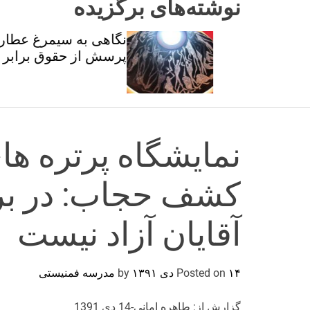
نوشته‌های برگزیده
ان و
نگاهی به سیمرغ عطار با
تی
پرسش از حقوق برابر
نمایشگاه پرتره ها
کشف حجاب: در بر
آقایان آزاد نیست
۱۴ دی ۱۳۹۱
Posted on
by
مدرسه فمنیستی
گزارش از: طاهره امانی-14 دی 1391