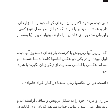
بی دیده می­شود: اکثر زنان موهای کوتاه خود را با ابزارهای
دار و عمدتا سفید بر پا دارند، کفش­ها از نظر مدل تنوع کمی
ابروان مد دوره­ ی قاجاریه را دارند، بی­نهایت پهن (با وسمه یا
که از زیر آنها زیرپوش یا کرست پارچه­ ای دست­دوز آنها دیده
می­شود و این نشان می­دهد که در آن دوره آستردوزی متداول نبوده، و در یکی دو عکس لباس­ها کاملا بدن­نما هستند. می­
ته ­اند عکسی با لباسی متفاوت از دیگر زنان بگیرند یا شاید
اص.
ست. در این عکس­ها زنان عمدتا در کنار افراد خانواده یا
یز زن و مردی خود را به شکل درویش و ساقی آراسته­ اند و
به نظر می رسد با لباس خواب سرهم کوتاه روی کاناپه در