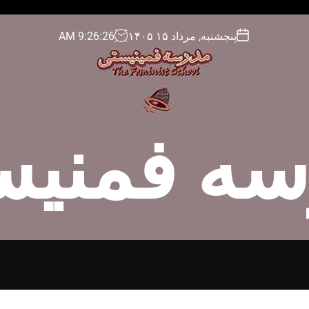
پنجشنبه, مرداد ۱۵ ۱۴۰۵
27
:
26
:
9
AM
سه فمنیس