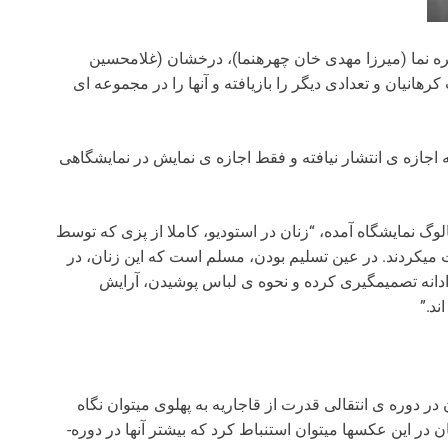
­ نما (میرزا مهدی خان چهره­نما)، درخشان (غلامحسین
نیان و تعدادی دیگر را بازیافته و آنها را در مجموعه ­ای
ازه­ ی انتشار نیافته و فقط اجازه­ ی نمایش در نمایشگاهی
تالوگ نمایشگاه آمده، “زنان در استودیو، کاملا از پزی که توسط
ت می­کردند. در عین تسلیم بودن، مسلم است که این زنان، در
دانه تصمیم­گیری کرده و نحوه­ ی لباس پوشیدن، آرایش
ند.”
 دوره­ ی انتقالی قدرت از قاجاریه به پهلوی می­توان نگاه
کرد. با توجه به وضع آرایش مو و نوع پوشش انتخابی زنان در این عکس­ها می­توان استنباط کرد که بیشتر آنها در دوره­