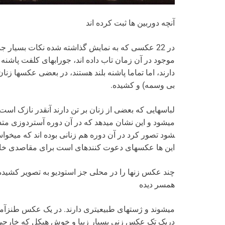
آنچه دوربین ها ثبت کرده ­اند
در 22 عکسی که به نمایش گذاشته شده نکات بسیار جذا
موجود در آن زمان تاب داده ­اند، جوراب­های کلفت پاشنه­ 
دارند، اما تماما پاشنه­ بلند هستند، در بعضی عکس­ها زنان 
بی وسمه) و کشیده.
لباس­هایی که بعضی از زنان بر تن دارند آنقدر نازک است 
شود تصور کرد در آن دوره هم زنانی بوده ­اند که می­خواس
این ها عکس­های دعوت­ کننده­ای است برای مقاصدی خ
چند عکس زن­ها را در محلی جز استودیو به تصویر کشیده ا
همسر دیده
می­شوند و ژست­های طبیعی­تری دارند. در یک عکس طنزآم
دریک تک­ عکس زنی بسیار زیبا و خوش هیکل که خارجی 