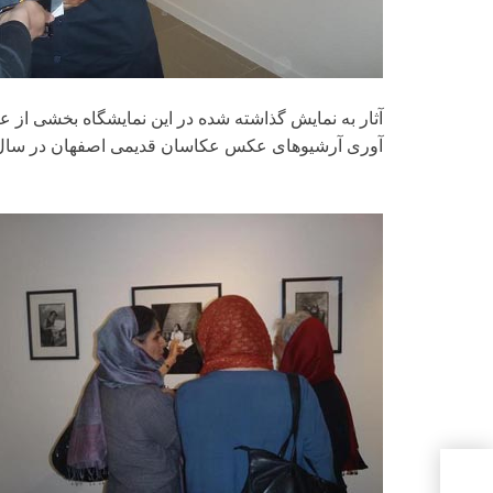
آوری آرشیوهای عکس عکاسان قدیمی اصفهان در سال های 1370 تا 1379 گرد آو
ه