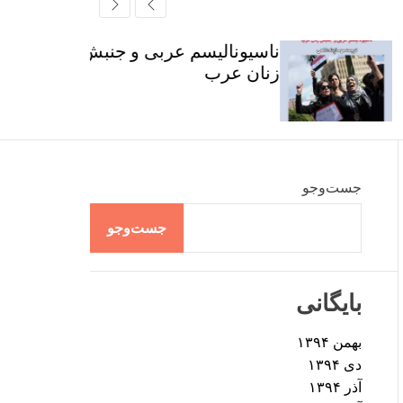
r
t
ff
c
c
l
h
h
e
ناسیونالیسم عربی و جنبش
c
زنان عرب
o
l
o
r
m
o
d
جست‌وجو
e
جست‌وجو
بایگانی
بهمن ۱۳۹۴
دی ۱۳۹۴
آذر ۱۳۹۴