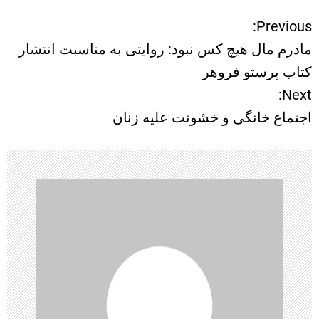
Previous:
ر
مادرم مال هیچ کس نبود: روایتی به مناسبت انتشار
ا
کتاب پرستو فروهر
Next:
ه
اجتماع خانگی و خشونت علیه زنان
ب
ر
ی
ن
و
ش