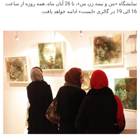
نمایشگاه «من و نیمه زن من»، تا 26 آبان ماه، همه روزه از ساعت
16 الی 19 در گالری «ایست» ادامه خواهد یافت.