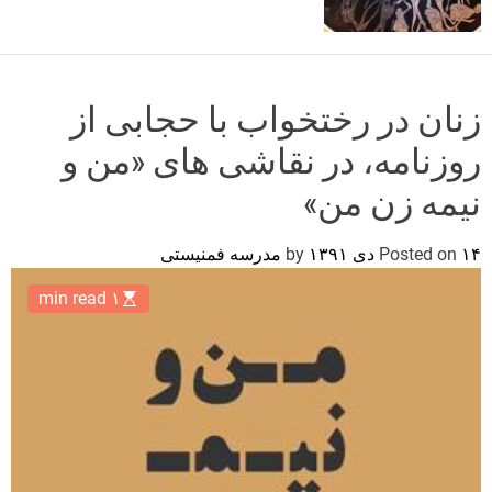
o
r
m
o
d
زنان در رختخواب با حجابی از
e
روزنامه، در نقاشی های «من و
نیمه زن من»
۱۴ دی ۱۳۹۱
Posted on
by
مدرسه فمنیستی
۱ min read