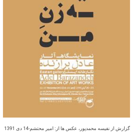
گزارش از نفیسه محمدپور، عکس ها از: امیر محتشم-14 دی 1391