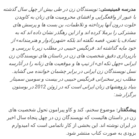
مدرسه فمینیستی:
نویسندگان زن در طی بیش از چهل سال گذشته
با عبور از واقعگرایی و افشای محرومیت های زنان به کاویدن
خلوت درون آنها پرداخته و تلاطمات، بن بست ها و پرسش های
مشترکی را برملا کرده اند و از این رهگذر نشان داده اند که به
تصادف یا تفنن، قصه نگفته اند بلکه «شهرزادوار و هنرمندانه» از
خود مایه گذاشته اند. فرنگیس حبیبی در مطلب زیر با بررسی و
بازپردازی دقیق شخصیت های زن در داستان های نویسندگان زن
ایرانی «چهل تکه ای» از تیپ ها و موقعیت های زنانه را در آثارسه
نسل نویسندگان زن ایرانی در برابر چشمان خواننده می گشاید.
مطلب زیر سخنرانی فرنگیس حبیبی در بیست و سومین سمینار
بنیاد پژوهشهای زنان ایرانی است که در ژوئن 2012 در بوستون
برگزار شد:
پیشگفتار:
موضوع سخنم، کند و کاو پیرامون تحول شخصیت های
زن در داستان هائیست که نویسندگان زن در چهل پنجاه سال اخیر
در ایران نوشته اند. این بخشی از کار ناتمامی است که امیدوارم
بزودی به صورت کتاب منتشر شود.