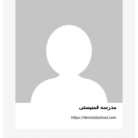
ی
ن
و
ش
ت
ه‌
ه
ا
مدرسه فمنیستی
https://feministschool.com