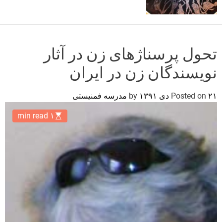
o
r
m
o
d
تحول پرسناژهای زن در آثار
e
نویسندگان زن در ایران
۲۱ دی ۱۳۹۱
Posted on
by
مدرسه فمنیستی
۱ min read