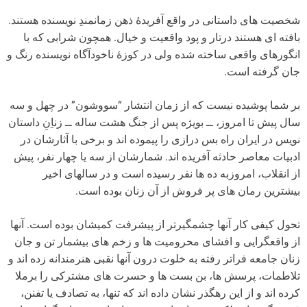
شخصیت های داستانی در واقع آفریدۀ ذهن زمانمندِ نویسنده هستند.
بافته ای هستند درتار و پود واقعیت و خیال. همچون شرابی که با
انگورهای واقعی ساخته شده ولی در کوزۀ ناخودآگاه نویسنده رنگ و
جان گرفته است.
بر شما پوشیده نیست که از زمان انتشار “سووشون” در چهل و سه
سال پیش تا امروز، ــ بویژه پس از جنگ هشت ساله ــ زناِنِ داستان
نویس در ایران راه بس درازی را پیموده اند و برخی با آثارشان در
ادبیات معاصر حادثه آفریده اند. شمارشان از سه یا چهار نفر، پیش
از انقلاب، امروزبه ده ها نفر رسیده است و در سالهای اخیر
بیشترین رمان های پر فروش از آن زنان بوده است.
تحول کیفی کار آنها چشمگیرتر از پیشرفت کمیشان بوده است. آنها
از واقعگرایی و افشای محرومیت ها و زخم های بیشمار تن و جان
زنان جامعه فراتر رفته به خلوت درون آنها نقبی هنرمندانه زده اند و
تلاطمات، پرسش ها، بن بست ها و حسرت های مشترکی را برملا
کرده اند و از این رهگذر نشان داده اند که تنها، به تصادف یا تفنن،