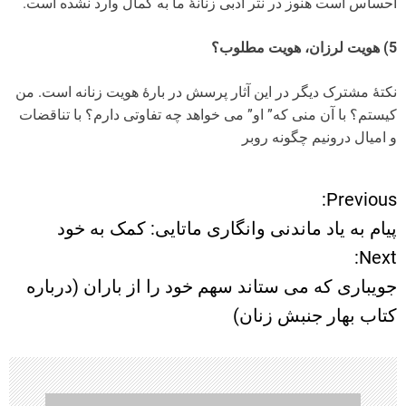
احساس است هنوز در نثر ادبی زنانۀ ما به کمال وارد نشده است.
5) هویت لرزان، هویت مطلوب؟
نکتۀ مشترک دیگر در این آثار پرسش در بارۀ هویت زنانه است. من
کیستم؟ با آن منی که” او” می خواهد چه تفاوتی دارم؟ با تناقضات
و امیال درونیم چگونه روبر
Previous:
ر
پیام به یاد ماندنی وانگاری ماتایی: کمک به خود
ا
Next:
جویباری که می ستاند سهم خود را از باران (درباره
ه
کتاب بهار جنبش زنان)
ب
ر