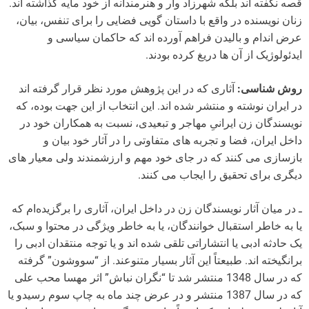
قصه نگفته اند بلکه شهرزاد وار و هنرمندانه از خود مایه گذاشته اند.
زنان نویسنده در واقع با داستان گویی فضایی را برای تنفس، بیان،
عرض اندام و بالیدن فراهم آورده اند که حاکمان سیاسی و
ایدئولوژیک از آن ها دریغ کرده بودند.
روش شناسی:
آثاری که در این پژوهش مورد نظر قرار گرفته اند
در ایران نوشته و منتشر شده اند. این انتخاب از این جهت بوده، که
نویسندگان زن ایرانیِ مهاجر و تبعیدی، نسبت به همکاران خود در
داخل ایران، فضا و تجربه های متفاوتی را در آثار خود بیان و
بازسازی می کنند که در جای خود مهم و ارزشمندند ولی معیار های
دیگری برای تحقیق را ایجاب می کنند.
ـ در میان آثار نویسندگان زن در داخل ایران، آثاری را برگزیده‌ام که
یا به خاطر استقبال خوانندگان، یا به خاطر ویژگی در محتوا و سبک،
یک حادثه ادبی یا انتشاراتی تلقی شده اند و یا توجه منتقدان ادبی را
برانگیخته اند. طبیعتاً این آثار بسیار متنوعند. از “سووشون” گرفته
که در سال 1348 منتشر شد تا “نگران نباش” اثر مهسا محب علی
که در سال 1387 منتشر و در عرض چند ماه به چاپ سوم رسیدو یا