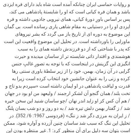
و روایات حماسی ایران چنانکه آمده است شاه باید دارای فره ایزدی
باشد و همان فره کیانی است که او را شایستۀ پادشاهی می کند،
پس بر اساس باورِ دورۀ کیانی، همای نیرویی جادویی داشته و فره
ایزدی او را در دستیابی به مقام شاهی یاری رسانده است. بی گمان
این موضوع به دوره ای از تاریخ باز می گردد که بشر نیروهای
ماورایی را باورداشته است. در تحلیل این موضوع واقعیت این است
که پدر با شناختی که از دو فرزندش داشته همای را به سبب
هوشمندی و اقتدار ذاتی شایسته­ تر از ساسان می­دیده و حیرت
انگیزی این گزینش در اینجاست که با توجه به تصورِ غالبِ جنس
گرایی در آن زمان، بهمن، خود را از زیر سلطۀ باوری سنتی رها
کرده و زنی را به عنوان جانشین خود انتخاب کرده است زیرا به
قدرت و لیاقت پادشاهی در او ایمان داشته است «سپردم بدو تاج و
تخت بلند/ همان گنجو آن لشکر ارجمند / ولیعهد من او بود در جهان
/ هم آن کس کز او زاید اندر نهان /چو ساسان شنید این سخن خیره
شد / ز گفتار بهمن دلش تیره شد / به دو روز و دو شب بسان پلنگ
/ ز ایران به مرزی دگر شد ز ننگ» (فردوسی 1967: 6/ 352). در
تحلیل این ننگ که سبب شد ساسان چنین آزرده و آواره شود، ممکن
است بتوان سه دلیل برای آن منظور کرد: 1. غیر منتظره بودن این