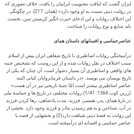
ایران گشت که لیاقت محبوبیت ایرانیان را یافت، خلاف تصوری که
در روایت دینی نسبت به او وجود دارد» (همان: 217). در چگونگی
این اختلاف روایات و این ادعای حیرت انگیز کریستن سن، نخست
باید منابع و نوع روایات را شناخت.
عناصرحماسی و افسانه­ای داستان همای
درآمیختگی روایات اساطیری با تاریخ شفاهی ایران پیش از اسلام
سبب اختلاف در نقل روایات شده و از این روست که تشخیص جنبه
های واقعی و اساطیری آن بسیار دشوار است. آن چنان که یکی از
تاریخ نویسان می نویسد: «در داستان­ فرمانروایان کیانی البته
عناصر اساطیری بیشتر است امّا جنبۀ تاریخی نیز در آن هست»
(زرین کوب 1364: 1/41) روایات مختلفی در تاریخ ها و حماسۀ ملی
در بارۀ همای، پدر، همسر، فرزند، مدت پادشاهی، رها کردن فرزند
در آب، شناختن و به هم رسیدن مادر و فرزند وجود دارد. بخشی از
این روایت به قصۀ دینی شباهت دارد(2) و بخش­هایی از قصه با
عناصر حماسی و افسانه ای در­آمیخته است.