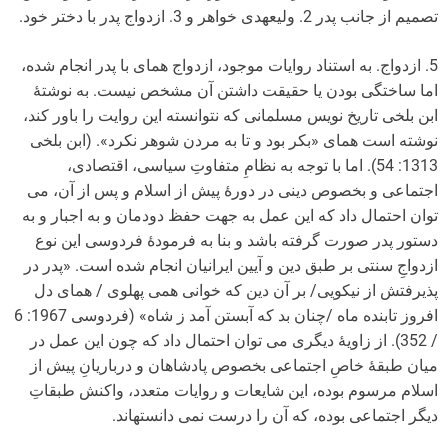
تصمیم از جانب پدر 2. ولیعهدی خواهر و 3. ازدواج پدر با دختر خود.
5. ازدواج. به استناد روایات موجود، ازدواج همای با پدر انجام شده،
اما ساختگی بودن یا حقیقت داشتن آن مشخص نیست. به نوشتۀ
ابن بلخی تاریخ نویس مسلمانی که نتوانسته این روایت را باور کند،
نوشته است همای «بکر بود و تا به مردن شوهر نکرد». (ابن بلخی
1313: 54). اما با توجه به نظامِ متفاوتِ سیاسی، اقتصادی،
اجتماعی و بخصوص دینی در دورۀ پیش از اسلام و پس از آن، می
توان احتمال داد که این عمل به جهت حفظ دودمان و به اجبار و به
دستور پدر صورت گرفته باشد و بنا به فرمودۀ فردوسی این نوع
ازدواجِ سنتی بر طبق دین و آیین ایرانیان انجام شده است. «پدر در
پذیرفتش از نیکویی/ بر آن دین که خوانی همی پهلوی / همای دل
افروز تابنده ماه /چنان بد که آبستن آمد ز شاه» (فردوسی 1967: 6
/ 352). از زاویۀ دیگری می توان احتمال داد که چون این عمل در
میان طبقۀ خاصِ اجتماعی بخصوص پادشاهان و درباریانِ پیش از
اسلام مرسوم بوده، این شایعات و روایات متعدد، واکنش طبقاتِ
دیگر اجتماعی بوده، که آن را درست نمی دانسته­اند.