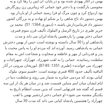
بهمن در آغاز یهودی شده بود و در پایان، آن آیین را رها کرد و به
مجوسی بازگشت و با دختر خود خمانی که زیباترین زنِ روزگارش
بود ازدواج کرد و چون مرگ او فرا رسید خمانی از او باردار بود.
بهمن دستور داد تاج شاهی را بر شکم او نهادند و به بزرگان کشور
دستور داد فرمانبردارش باشند.» (دینوری 1364: 51). محمد بن
جریر طبری در تاریخ الرسل و الملوک تألیف قرن سوم قمری،
خمانی دختر بهمن را یازدهمین پادشاه ایران می داند و مدت
پادشاهی او را 30 سال دانسته و نوشته است «پس از بهمن دخترش
خمانی به پادشاهی رسید. آورده اند که مردم او را به پاس محبت با
پدر و قدردانی از مهر و عاطفه و سخاوت و شجاعت اش به مقام
سلطنت رسانیدند. خمانی را به لقب شهرزاد، جهرآزاد، چیهراچات و
چهرزاد می خواندند» (طبری 1351: 85-87). ابوریحان بیرونی در آثار
الباقیه تألیف حدود 400 قمری نوشته است: «قسم سوم، ملوک
کیانی بودند که مردمی جبابره به شمار می روند و سلطنت دنیا در
ایام ایشان میان امم متباین قسمت شد و در میان هر یک از این سه
قسم که گفته شد فترت­هایی است که بدین سبب انتظام تاریخ به
یکدیگر مشتبه می شود» او خمانی دختر اردشیر بهمن با لقب
چهرآزاد را هشتمین پادشاه کیانی می داند که مدت 30 سال