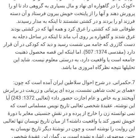
«کودک را در گاهواره ای نهاد و مال بسیاری به گروهی داد تا او را
پرورش دهند و آنها را از پایتخت خویش بیرون فرستاد و آن دسته
فرزند او را بردند و در کشتی نشستند تا اینکه به مذار رسیدند.
طوفانی شد که کشتی را غرق کرد و همه آنها که در کشتی بودند
غرق شدند و گاهواره بر روی آب ماند تا اینکه در ساحل دجله به
دست گازری که جامه می شست رسید و دید که کودکی در آن قرار
دارد (مقدسی 1374: 507). اما اینکه این قصه محصول ذهنیت
جامعه است یا واقعیت دارد، به درستی معلوم نیست. شاید این
تحلیل­ها نتیجه نظرگاه امروزی ما باشد.
7.حکمرانی. در شرح احوال سلاطین ایران آمده است که چون:
«همای بر تخت شاهی نشست، پرده ای پرنیانی و زربفت در برابرش
آویختند و به خاص و عام اجازت حضور داد» (ثعالبی 1372: 243) آیا
این نوشته، عقیدۀ شخصی ثعالبی تاریخ نویس مسلمانی است که
نمی توانسته زن را خارج از پرده و در نقشِ جنسیتی مغایر با دورۀ
خویش تصور کند یا واقعیت داشته؟ از میان تاریخ نویسان تنها ثعالبی
این روایت را نوشته است و چون در نوشتۀ دیگر تاریخ نویسان به
چنین موضوعی اشاره نشده است، بی گمان این عقیدۀ شخصی