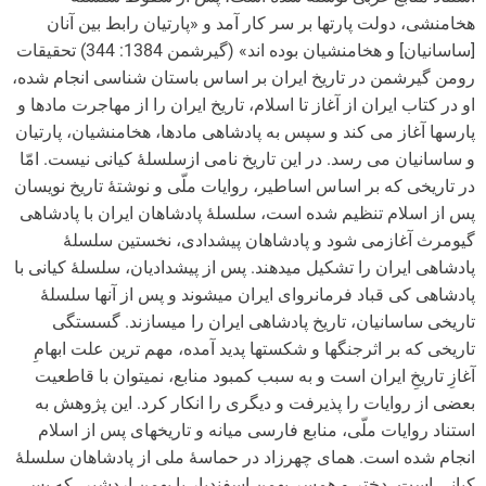
هخامنشی، دولت پارت­ها بر سر کار آمد و «پارتیان رابط بین آنان
[ساسانیان] و هخامنشیان بوده اند» (گیرشمن 1384: 344) تحقیقات
رومن گیرشمن در تاریخ ایران بر اساس باستان شناسی انجام شده،
او در کتاب ایران از آغاز تا اسلام، تاریخ ایران را از مهاجرت مادها و
پارس­ها آغاز می کند و سپس به پادشاهی مادها، هخامنشیان، پارتیان
و ساسانیان می رسد. در این تاریخ نامی ازسلسلۀ کیانی نیست. امّا
در تاریخی که بر اساس اساطیر، روایات ملّی و نوشتۀ تاریخ نویسان
پس از اسلام تنظیم شده است، سلسلۀ پادشاهان ایران با پادشاهی
گیومرث آغازمی شود و پادشاهان پیشدادی، نخستین سلسلۀ
پادشاهی ایران را تشکیل می­دهند. پس از پیشدادیان، سلسلۀ کیانی با
پادشاهی کی قباد فرمانروای ایران می­شوند و پس از آنها سلسلۀ
تاریخی ساسانیان، تاریخ پادشاهی ایران را می­سازند. گسستگی
تاریخی که بر اثرجنگ­ها و شکست­ها پدید آمده، مهم ترین علت ابهامِ
آغازِ تاریخِ ایران است و به سبب کمبود منابع، نمی­توان با قاطعیت
بعضی از روایات را پذیرفت و دیگری را انکار کرد. این پژوهش به
استناد روایات ملّی، منابع فارسی میانه و تاریخ­های پس از اسلام
انجام شده است. همای چهرزاد در حماسۀ ملی از پادشاهان سلسلۀ
کیانی است، دختر و همسرِ بهمن اسفندیار یا بهمن اردشیر، که پس