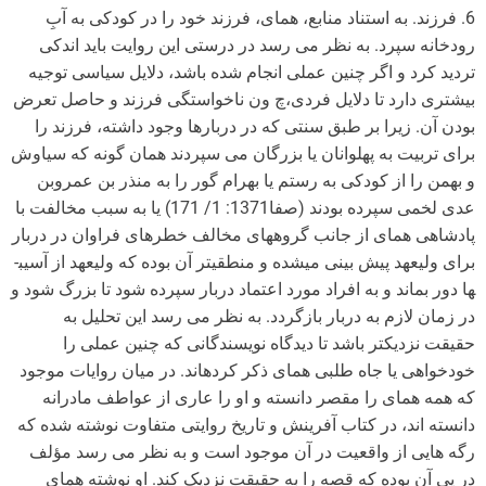
6. فرزند. به استناد منابع، همای، فرزند خود را در کودکی به آبِ
رودخانه سپرد. به نظر می رسد در درستی این روایت باید اندکی
تردید کرد و اگر چنین عملی انجام شده باشد، دلایل سیاسی توجیه
بیشتری دارد تا دلایل فردی،چ ون ناخواستگی فرزند و حاصل تعرض
بودن آن. زیرا بر طبق سنتی که در دربارها وجود داشته، فرزند را
برای تربیت به پهلوانان یا بزرگان می سپردند همان گونه که سیاوش
و بهمن را از کودکی به رستم یا بهرام گور را به منذر بن عمروبن
عدی لخمی سپرده بودند (صفا1371: 1/ 171) یا به سبب مخالفت با
پادشاهی همای از جانب گروه­های مخالف خطرهای فراوان در دربار
برای ولیعهد پیش بینی می­شده و منطقی­تر آن بوده که ولیعهد از آسیب­
ها دور بماند و به افراد مورد اعتماد دربار سپرده شود تا بزرگ شود و
در زمان لازم به دربار بازگردد. به نظر می رسد این تحلیل به
حقیقت نزدیک­تر باشد تا دیدگاه نویسندگانی که چنین عملی را
خودخواهی یا جاه طلبی همای ذکر کرده­اند. در میان روایات موجود
که همه همای را مقصر دانسته و او را عاری از عواطف مادرانه
دانسته اند، در کتاب آفرینش و تاریخ روایتی متفاوت نوشته شده که
رگه هایی از واقعیت در آن موجود است و به نظر می رسد مؤلف
در پی آن بوده که قصه را به حقیقت نزدیک کند. او نوشته همای