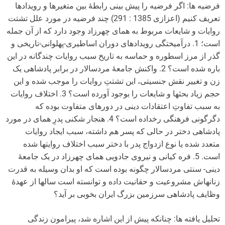
فرضیه ها: اگر فرضیه را پیش بینی رابطۀ بین متغیرها و رویدادها
تعریف کنیم (اعزازی 1385 : 291) چند فرضیه در مورد علل تشتت
روایات و شایعات مربوط به همای چهرزاد وجود دارد که از آن جمله
است؛ 1. درآمیختگی رویدادهای دوران اساطیری-پهلوانی-تاریخی و
گذر از مرز اسطوره و حماسه به تاریخ سبب روایات چندگانه در این
باره شده است؟ 2. واکنش جامعۀ مردسالار در برابر پادشاهی یک
زن و تغییر نقش جنسیتی، این تشتتِ روایات را موجب شده و این
حجم زیاد بحث­ها و شایعات را بوجود آورده است؟ 3. اختلاف روایات
به سبب تفاوتِ اعتقادات دینی در دوره­ای متفاوت بوده که
دگرگونی فرهنگی رخداده است؟ 4. هنجار شکنی پدرِ همای در مورد
پادشاهی دختر در حالی که پسر هم داشته، سبب ایجاد روایات
متعدد شده یا نوع ازدواج پدر با دختر سبب اختلاف روایت­ها شده
است. 5. فره کیانی و نیروی جادویی همای چهرزاد در یک جامعۀ
دینی- سنتی مردسالار چگونه بوده است که او بدان وسیله به قدرت
زنانه­اش مشروعیت و حقانیت داده و توانسته است سال­ها از عهدۀ
وظایف پادشاهی سرزمین بزرگ ایران بخوبی بر آید؟
تحلیل یافته ها: چنانکه پیش از این اشاره شد، پیرامون زندگی