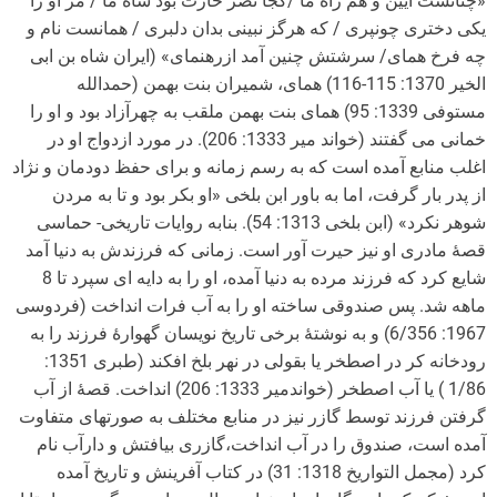
«چنانست آیین و هم راه ما /کجا نصر حارث بود شاه ما / مر او را
یکی دختری چونپری / که هرگز نبینی بدان دلبری / همانست نام و
چه فرخ همای/ سرشتش چنین آمد ازرهنمای» (ایران شاه بن ابی
الخیر 1370: 115-116) همای، شمیران بنت بهمن (حمدالله
مستوفی 1339: 95) همای بنت بهمن ملقب به چهرآزاد بود و او را
خمانی می گفتند (خواند میر 1333: 206). در مورد ازدواج او در
اغلب منابع آمده است که به رسم زمانه و برای حفظ دودمان و نژاد
از پدر بار گرفت، اما به باور ابن بلخی «او بکر بود و تا به مردن
شوهر نکرد» (ابن بلخی 1313: 54). بنابه روایات تاریخی- حماسی
قصۀ مادری او نیز حیرت آور است. زمانی که فرزندش به دنیا آمد
شایع کرد که فرزند مرده به دنیا آمده، او را به دایه ای سپرد تا 8
ماهه شد. پس صندوقی ساخته او را به آب فرات انداخت (فردوسی
1967: 6/356) و به نوشتۀ برخی تاریخ نویسان گهوارۀ فرزند را به
رودخانه کر در اصطخر یا بقولی در نهر بلخ افکند (طبری 1351:
1/86 ) یا آب اصطخر (خواندمیر 1333: 206) انداخت. قصۀ از آب
گرفتن فرزند توسط گازر نیز در منابع مختلف به صورت­های متفاوت
آمده است، صندوق را در آب انداخت،گازری بیافتش و دارآب نام
کرد (مجمل التواریخ 1318: 31) در کتاب آفرینش و تاریخ آمده