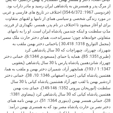
از مرگ پدر و همسرش به پادشاهی ایران رسید و مادر داراب بود.
(فردوسی 1967: 6/372-354) اختلاف در تاریخ های فارسی و عربی
در مورد زندگی شخصی و سیاسی همای از نام­ها و لقب­های متفاوت
برای او آغاز می­شود تا اختلاف در نام پدر، همسر، نگهداری از فرزند،
مدّتِ سلطنت و اینکه چندمین پادشاه ایران است. او را به نام­های
متفاوتی خوانده­اند چون؛ سمیراندخت، همای دختر حارث ملک مصر
(مجمل التواریخ 1318: 30،418 ) یاخمانی دختر بهمن ملقب به
شهرزاد، چهرزاد، چیهراچات که 30 سال پادشاهی کرد
(طبری1351: 85)، همایه یا حمای (مسعودی 6:1344)، خمانی دختر
چهرزاد شانزدهمین پادشاه پارس با 30 سال پادشاهی (یعقوبی
1347: 1 / 193)، همایچهر آزاد، شمیران دختر بهمن و ملقب به هما،
هفتمین پادشاه کیانی (حمزه اصفهانی 1346: 10، 38)، خمانی دختر
اردشیر بهمن با لقب چهر آزاد هشتمین پادشاه کیانی با 30 سال
سلطنت (ابوریحان بیرونی 1352: 146-149)، خمای بنت بهمن
هفتمین پادشاه کیانی که 30 سال پادشاهی کرد (بیضاوی 1381:
28)، خمانی همسر بهمن (دینوری 1364: 51)، در بهمن نامه همای
دختر نصر بن حارث پادشاه مصر بود که به همسری بهمن درآمد: