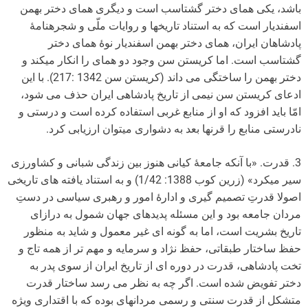
باشد، یکی همای دختر گشتاسب است و دیگری همای دختر بهمن
اسفندیار است که به استناد تاریخ­ها و روایات ملّی و شجره­نامۀ
پادشاهان ایران، همای دختر بهمن اسفندیار نوۀ همای دختر
گشتاسب است. اما کریستن سن وجود دو همای را انکار می­کند و
دختر بهمن را ساختگی می داند (کریستن سن 1342 :217). با این
ادعای کریستن سن نیمی از تاریخ پادشاهی ایران حذف می شود،
امّا باید افزود که او از منابع غربی استفاده کرده است و درستی و
نادرستی منابع را قرن­ها بعد به دشواری می­توان ارزیابی کرد.
3. قدرت. «با آنکه جامعۀ کیانی هنوز بین زندگی شبانی و کشاورزی
سیر می­کرد» (زرین کوب 1388: 1/42) و به استناد یافته های تاریخی
اصولا قدرتِ تصمیم گیری و ادارۀ امور و رهبری سیاسی در دستِ
مردان جامعه بود و این مسئله پدیده­ای جهان شمول به درازای
تاریخ بشریت است، اما به گونه ای غیر معمول و شاید به منظور
حفظ ساختار طبقاتی، حفظ نژاد و سرمایه و مهم تر از همه تاج و
تخت پادشاهی، قدرت در دوره ای از تاریخ ایران از سوی پدر به
دختر تفویض شده است. اگر چه به نظر می رسد ساختار قدرت
متشکل از قدرت سنتی و رسمی مردانه­ای بوده که با اقتداری ویژه