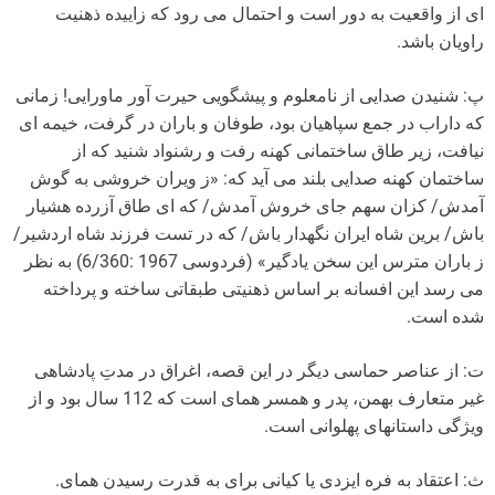
ای از واقعیت به دور است و احتمال می رود که زاییده ذهنیت
راویان باشد.
پ: شنیدن صدایی از نامعلوم و پیشگویی حیرت آور ماورایی! زمانی
که داراب در جمع سپاهیان بود، طوفان و باران در گرفت، خیمه ای
نیافت، زیر طاق ساختمانی کهنه رفت و رشنواد شنید که از
ساختمان کهنه صدایی بلند می آید که: «ز ویران خروشی به گوش
آمدش/ کزان سهم جای خروش آمدش/ که ای طاق آزرده هشیار
باش/ برین شاه ایران نگهدار باش/ که در تست فرزند شاه اردشیر/
ز باران مترس این سخن یادگیر» (فردوسی 1967 :6/360) به نظر
می رسد این افسانه بر اساس ذهنیتی طبقاتی ساخته و پرداخته
شده است.
ت: از عناصر حماسی دیگر در این قصه، اغراق در مدتِ پادشاهی
غیر متعارف بهمن، پدر و همسر همای است که 112 سال بود و از
ویژگی داستان­های پهلوانی است.
ث: اعتقاد به فره ایزدی یا کیانی برای به قدرت رسیدن همای.