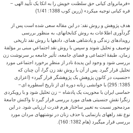
«فرمانروای کیانی حق سلطنت خویش را به اتکا یک تأیید الهی –
فره کیانی توجیه می­کرد» (زرین کوب 1388: 1/41)
هدف پژوهش و روش نقد: در این مقاله سعی شده است پس از
گردآوری اطلاعات به روش کتابخانه­ای، به منظور بررسی
رویدادهای زندگی و پادشاهی همای، داده­ها با روش نقد تاریخی
توصیف و تحلیل شوند و سپس با روش نقد اجتماعیِ مبنی بر مؤلفۀ
زمان، طبقۀ اجتماعی و فضای جامعه، تأثیر جامعه بر سرنوشت زن
بررسی شود و وجود این پدیدۀ نادر از منظرِ برخورد اجتماعی مورد
تحلیل قرار گیرد. پس از آن با روشِ نقد زن گرا، آن چنان که
«جنسیت در کانونِ پژوهشِ یک پژوهشگر قرار گیرد» (اعزازی
1385: 295) با خوانشی زنانه دوره ای از تاریخ اسطوره ای–
حماسی ایران با محوریت یک پادشاه – زن تحلیل شود و با رویکردی
زن­گرا نقشِ جنسیتی همای مورد بررسی قرار گیرد تا واکنش جامعۀ
مردمحور نسبت به تغییر ساختار هرم قدرت ارزیابی شود. در این
نوع نقد راه­های بازنمایی یا حذف زنان در نوشته­های مردان مورد
بررسی قرار می­گیرد (هام 1382: 160).