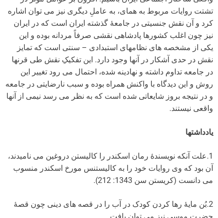
تشتت روایات مربوط به همای، به عاملِ دیگری نیز می توان اشاره
کرد و آن نقش جنسیتی در جامعۀ گذشته ایران است که در ایران
نیز چون اغلب کشورها پادشاهی نقشی صرفاً مردانه بوده و این
یکی از مشخصه های نظام­های استبدادی – سنتی است که تمایز
نقش در حدی آشکار در آنها وجود دارد. این تفکیکِ نقش طی قرن­ها
در جامعه تداوم داشته و نهادینه شده، احتمال می رود تغییر این
روش و این دیدگاه با واکنش همراه بوده و سبب نارضایتی در جامعه
و در نتیجه بروز شایعاتی شده است که به نظر می رسد نیمی از آنها
واقعی نیستند.
یادداشت­ها
1.علت آنکه نویسندۀ رمان اسکندر را کالیستن دروغین می نامیدند،
آن بود که وی روایات خود را به کالیستنس مورخ اسکندر منسوب
می دانست (کریستن سن 1343: 212).
2.بُن مایۀ رها کردن کودک در آب را در قصه های دینی چون قصۀ
حضرت موسی نیز می توان یافت.