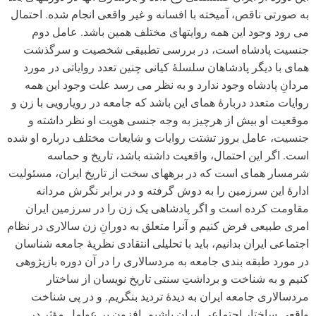
به صورتی ناقص، آمیخته با افسانه و غیر واقعی انجام شده. احتمال
می رود وجود این همه روایت­های مختلف همین باشد. عامل دوم
جنسیت پادشاه است، در بررسی تطبیقی شخصیت و سرگذشت
همای با دیگر پادشاهان سلسلۀ کیانی چنین تعدد روایاتی در مورد
مردانِ پادشاه وجود ندارد و به نظر می رسد علت وجود این همه
روایات متعدد دربارۀ همای این باشد که جامعه در رویارویی با زن و
موقعیت او بیش از هرچیز به وجه جنسی هویت او نظر داشته و
جنسیت، عامل بروز تشتت روایات و شایعات مختلف درباره او شده
است. اگر این احتمال، واقعیت داشته باشد، تاریخ و حماسه
شرمسار همای است که در برهه­ای سخت از تاریخ ایران، مسئولیت
ادارۀ این سرزمین را به دوش گرفته و در برابر نگرش مردانه
مقاومت کرده است و اگر پادشاهی یک زن را در سرزمین ایران
امری طبیعی فرض کنیم و آنرا متعلق به دورانِ زن سالاری در نظام
اجتماعی ایران بدانیم، باید با تحلیلی انتقادی نظریۀ جامعه شناسان
در مورد طبقه بندی جامعه به مردسالاری را در آن دوره بازپژوهی
کنیم و به شناخت و برداشتِ سنتی تاریخ نویسان از ساختار
مردسالاری جامعه ایران به دیدۀ تردید بنگریم. و در پی شناخت
واقعی ساختار اجتماعی ایران باشیم. افزون بر عوامل مؤثر در