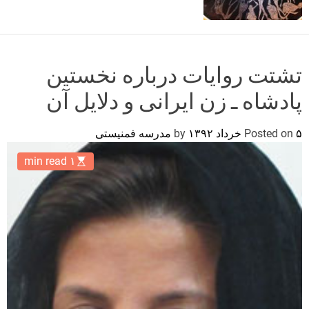
o
r
m
o
d
تشتت روایات درباره نخستین
e
پادشاه ـ زن ایرانی و دلایل آن
۵ خرداد ۱۳۹۲
Posted on
by
مدرسه فمنیستی
۱ min read