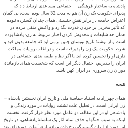
پادشاه به ساختار فرهنگی – اجتماعی مساعدی ارتباط داد که
پذیرای حکومت یک زن آن هم به مدت 32 سال بوده است، بی گمان
اعتراض جامعه در برابر نقشِ جنسیتی همای چندان گسترده نبوده
که تأثیر مخربی بر جریان قدرت بگذارد و واکنشِ منفی مردم در
همان حد شایعات و مخدوش کردن اخبار مربوط به زن- پادشا بوده
است و از نوشتۀ تاریخ نویسان چنین برمی آید که جامعه بدون قید و
شرط حکومت یک زن را پذیرفته است و در اغلب روایات مملکت
داری او را تحسین کرده اند. یا اگر نظام طبقه بندی اجتماعی در
ایران را بپذیریم، احتمال دیگر این است که شخصیت همای بازماندۀ
دوران زن سروری در ایران کهن باشد.
نتیجه
همای چهرزاد به استناد حماسۀ ملی و تاریخ ایران نخستین پادشاه –
زن ایرانی است. در تحلیل علت تشتت روایات در مورد زندگی و
پادشاهی او در این مقاله، دو عامل مورد نظر قرار گرفت، نخست
اینکه به سبب جنگ­ها و حذف تمام آثار یک سلسلۀ پادشاهی، در تاریخ
این دوره از ایران گسستگی رخ داده و بازسازی آنها در دوره­های بعد