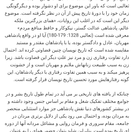
ثعالبی است که باور این موضوع برای او دشوار بوده و دیگرگونگی
زمان خود را با دورۀ تاریخ پیش از آن در نظر نگرفته است. موضوع
دیگر این است که در اغلب این روایات، «همای بزرگترین ملکه
عالم، پادشاهی عدالت گستر، نیکوکار و حافظ منافع مردم»
معرفی شده است (ثعالبی 1328: 179-180) آیا او در واقع پادشاهی
مهربان، عادل و دادگستر بوده، یا با پادشاهان مقتدر و مستبد
مقایسه شده است که تاریخ نویسان چنین قضاوتی کرده اند. احتمال
دارد تفاوت رفتاری زن و مرد نیز علتِ دیگر این قضاوت باشد. زیرا
زن به سبب طبیعت زنانه­اش ملایم و مهربان است و از خشونت
پرهیز می­کند و به سبب همین تفاوت رفتاری با دیگر پادشاهان، این
گونه رفتارهایش مورد تحسین تاریخ نویسان قرار گرفته است.
چنانکه از یافته های تاریخی بر می آید در تمام طول تاریخ بشر و در
جوامع مختلف تفکیک شغل و مقام بر اساس جنس وجود داشته و
در بیشتر کشورهای دنیا نقش پادشاهی جز موارد استثنایی منحصر
به مردان بوده، و احتمال می رود یکی از دلایل برتری مردان در
جامعه، مقام سروری و فرمان روایی و مشاغل مردانه آنها از دوره
ای تاریخ بوده است. بنابراین شاید بتوان حضور همای را به عنوان