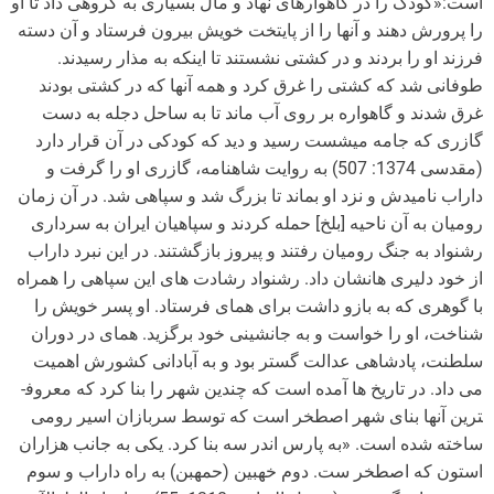
است:«کودک را در گاهواره­ای نهاد و مال بسیاری به گروهی داد تا او
را پرورش دهند و آنها را از پایتخت خویش بیرون فرستاد و آن دسته
فرزند او را بردند و در کشتی نشستند تا اینکه به مذار رسیدند.
طوفانی شد که کشتی را غرق کرد و همه آنها که در کشتی بودند
غرق شدند و گاهواره بر روی آب ماند تا به ساحل دجله به دست
گازری که جامه می­شست رسید و دید که کودکی در آن قرار دارد
(مقدسی 1374: 507) به روایت شاهنامه، گازری او را گرفت و
داراب نامیدش و نزد او بماند تا بزرگ شد و سپاهی شد. در آن زمان
رومیان به آن ناحیه [بلخ] حمله کردند و سپاهیان ایران به سرداری
رشنواد به جنگ رومیان رفتند و پیروز بازگشتند. در این نبرد داراب
از خود دلیری هانشان داد. رشنواد رشادت های این سپاهی را همراه
با گوهری که به بازو داشت برای همای فرستاد. او پسر خویش را
شناخت، او را خواست و به جانشینی خود برگزید. همای در دوران
سلطنت، پادشاهی عدالت گستر بود و به آبادانی کشورش اهمیت
می داد. در تاریخ ها آمده است که چندین شهر را بنا کرد که معروف­
ترین آنها بنای شهر اصطخر است که توسط سربازان اسیر رومی
ساخته شده است. «به پارس اندر سه بنا کرد. یکی به جانب هزاران
استون که اصطخر ست. دوم خهبین (حمهبن) به راه داراب و سوم