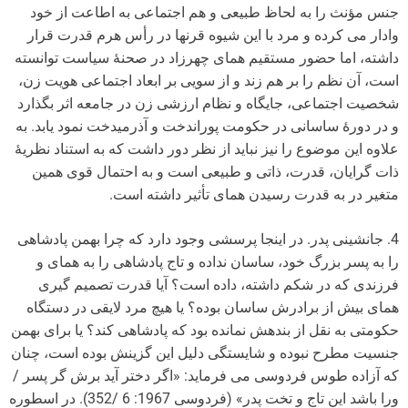
جنس مؤنث را به لحاظ طبیعی و هم اجتماعی به اطاعت از خود
وادار می کرده و مرد با این شیوه قرن­ها در رأس هرم قدرت قرار
داشته، اما حضور مستقیم همای چهرزاد در صحنۀ سیاست توانسته
است، آن نظم را بر هم زند و از سویی بر ابعاد اجتماعی هویت زن،
شخصیت اجتماعی، جایگاه و نظام ارزشی زن در جامعه اثر بگذارد
و در دورۀ ساسانی در حکومت پوراندخت و آذرمیدخت نمود یابد. به
علاوه این موضوع را نیز نباید از نظر دور داشت که به استناد نظریۀ
ذات گرایان، قدرت، ذاتی و طبیعی است و به احتمال قوی همین
متغیر در به قدرت رسیدن همای تأثیر داشته است.
4. جانشینی پدر. در اینجا پرسشی وجود دارد که چرا بهمن پادشاهی
را به پسر بزرگ خود، ساسان نداده و تاج پادشاهی را به همای و
فرزندی که در شکم داشته، داده است؟ آیا قدرت تصمیم گیری
همای بیش از برادرش ساسان بوده؟ یا هیچ مرد لایقی در دستگاه
حکومتی به نقل از بندهش نمانده بود که پادشاهی کند؟ یا برای بهمن
جنسیت مطرح نبوده و شایستگی دلیل این گزینش بوده است، چنان
که آزاده طوس فردوسی می فرماید: «اگر دختر آید برش گر پسر /
ورا باشد این تاج و تخت پدر» (فردوسی 1967: 6 /352). در اسطوره