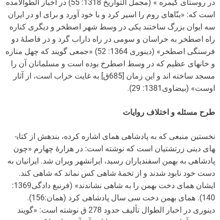
در روستای گیمره » (مجمل التواریخ 1318: 55) در اخبار الطوالآمده
است که: «بنّاهای روم را اسیر کرد و با خود آورد و برای او در ایران
سه ایوان بزرگ ساختند یکی در وسط شهر اصطخر و دیگری کناره
راه اصطخر به خراسان و سومی در راه داراب گرد و در فاصلۀ دو
فرسنگی اصطخر» (دینوری 1364: 52) «جمعی گویند که چهل مناره
و خانه­ای عظیم که در وسط اصطرخ بوده است و مسلمانان آن را
مسجد ساخته اند و این زمان [685ق] به غایت خراب است، از آثار
اوست» (بیضاوی1381: 29).
طرح مسئله و اختلاف روایات
نخستین منبعی که به پادشاهی همای اشاره کرده، بندهش از کتاب­
های دینی زرتشتیان است که نوشته است: در هزارۀ چهارم «چون
پادشاهی به بهمن اسفندیاران رسید، ایرانشهر ویران شد. ایرانیان به
دست خود نابود شدند و از تخمۀ شاهی کس نماند که شاهی کند.
ایشان همای دخت بهمن را به شاهی نشاندند» (فرنبغ دادگی1369:
140). همای بهمن دخت سی سال پادشاهی کرد (همان:156).
دینوری در اخبار الطوال تألیف حدود 278 ق نوشته است: «گویند