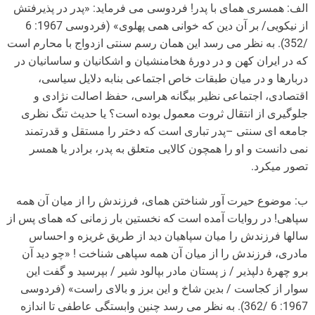
الف: همسری همای با پدر! فردوسی می فرماید: «پدر در پذیرفتش
از نیکویی/ بر آن دین که خوانی همی پهلوی» (فردوسی 1967: 6
/352). به نظر می رسد این همان رسم سنتی ازدواج با محارم است
که در ایران کهن و در دورۀ هخامنشیان و اشکانیان و ساسانیان در
دربارها و در میان طبقات خاص اجتماعی بنابه دلایل سیاسی،
اقتصادی، اجتماعی نظیر بیگانه هراسی، حفظ اصالت نژادی و
جلوگیری از انتقال ثروت معمول بوده است؟ یا حدیث تنگ نظری
جامعه ای سنتی –پدر تباری است که دختر را مستقل و قدرتمند
نمی دانست و او را همچون کالایی متعلق به پدر، برادر یا همسر
تصور می­کرد.
ب: موضوع حیرت آور شناختن همای، فرزندش را از میان آن همه
سپاهی! در روایات آمده است که نخستین بار زمانی که همای پس از
سال­ها فرزندش را میان سپاهیان دید از طریق غریزه و احساس
مادری، فرزندش را از میان آن همه سپاهی شناخت ! «چو دید آن
برو چهرۀ دلپذیر / ز پستان مادر بپالود شیر / بپرسید و گفت این
سوار از کجاست / بدین شاخ و این برز و بالای راست» (فردوسی
1967: 6 /362). به نظر می رسد چنین وابستگی عاطفی تا اندازه