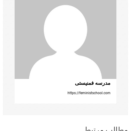
ن
و
ش
ت
ه‌
ه
مدرسه فمنیستی
ا
https://feministschool.com
مطالب مرتبط