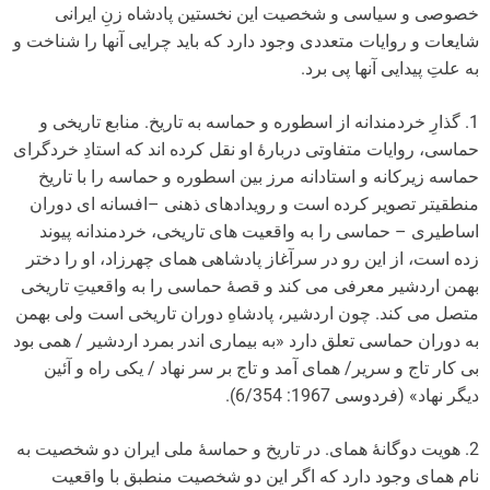
خصوصی و سیاسی و شخصیت این نخستین پادشاه زنِ ایرانی
شایعات و روایات متعددی وجود دارد که باید چرایی آنها را شناخت و
به علتِ پیدایی آنها پی برد.
1. گذارِ خردمندانه از اسطوره و حماسه به تاریخ. منابع تاریخی و
حماسی، روایات متفاوتی دربارۀ او نقل کرده اند که استادِ خردگرای
حماسه زیرکانه و استادانه مرز بین اسطوره و حماسه را با تاریخ
منطقی­­­تر تصویر کرده است و رویدادهای ذهنی –افسانه ای دوران
اساطیری – حماسی را به واقعیت های تاریخی، خردمندانه پیوند
زده است، از این رو در سرآغاز پادشاهی همای چهرزاد، او را دختر
بهمن اردشیر معرفی می کند و قصۀ حماسی را به واقعیتِ تاریخی
متصل می کند. چون اردشیر، پادشاهِ دوران تاریخی است ولی بهمن
به دوران حماسی تعلق دارد «به بیماری اندر بمرد اردشیر / همی بود
بی کار تاج و سریر/ همای آمد و تاج بر سر نهاد / یکی راه و آئین
دیگر نهاد» (فردوسی 1967: 6/354).
2. هویت دوگانۀ همای. در تاریخ و حماسۀ ملی ایران دو شخصیت به
نام همای وجود دارد که اگر این دو شخصیت منطبق با واقعیت