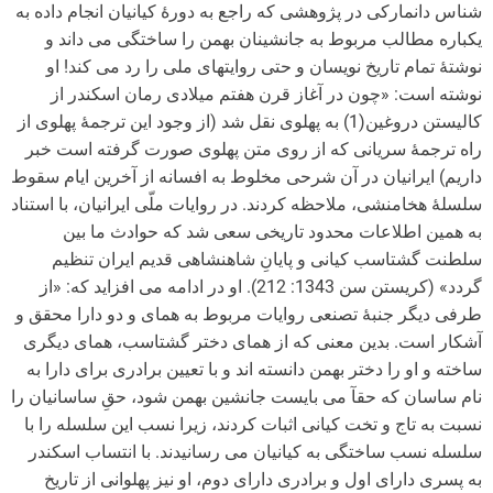
شناس دانمارکی در پژوهشی که راجع به دورۀ کیانیان انجام داده به
یکباره مطالب مربوط به جانشینان بهمن را ساختگی می داند و
نوشتۀ تمام تاریخ نویسان و حتی روایت­های ملی را رد می کند! او
نوشته است: «چون در آغاز قرن هفتم میلادی رمان اسکندر از
کالیستن دروغین(1) به پهلوی نقل شد (از وجود این ترجمۀ پهلوی از
راه ترجمۀ سریانی که از روی متن پهلوی صورت گرفته است خبر
داریم) ایرانیان در آن شرحی مخلوط به افسانه از آخرین ایام سقوط
سلسلۀ هخامنشی، ملاحظه کردند. در روایات ملّی ایرانیان، با استناد
به همین اطلاعات محدود تاریخی سعی شد که حوادث ما بین
سلطنت گشتاسب کیانی و پایانِ شاهنشاهی قدیم ایران تنظیم
گردد» (کریستن سن 1343: 212). او در ادامه می افزاید که: «از
طرفی دیگر جنبۀ تصنعی روایات مربوط به همای و دو دارا محقق و
آشکار است. بدین معنی که از همای دختر گشتاسب، همای دیگری
ساخته و او را دختر بهمن دانسته اند و با تعیین برادری برای دارا به
نام ساسان که حقآ می بایست جانشین بهمن شود، حقِ ساسانیان را
نسبت به تاج و تخت کیانی اثبات کردند، زیرا نسب این سلسله را با
سلسله نسب ساختگی به کیانیان می رسانیدند. با انتساب اسکندر
به پسری دارای اول و برادری دارای دوم، او نیز پهلوانی از تاریخ