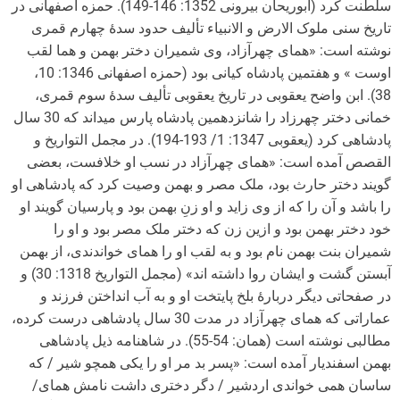
سلطنت کرد (ابوریحان بیرونی 1352: 146-149). حمزه اصفهانی در
تاریخ سنی ملوک الارض و الانبیاء تألیف حدود سدۀ چهارم قمری
نوشته است: «همای چهرآزاد، وی شمیران دختر بهمن و هما لقب
اوست » و هفتمین پادشاه کیانی بود (حمزه اصفهانی 1346: 10،
38). ابن واضح یعقوبی در تاریخ یعقوبی تألیف سدۀ سوم قمری،
خمانی دختر چهرزاد را شانزدهمین پادشاه پارس می­داند که 30 سال
پادشاهی کرد (یعقوبی 1347: 1/ 193-194). در مجمل التواریخ و
القصص آمده است: «همای چهرآزاد در نسب او خلافست، بعضی
گویند دختر حارث بود، ملک مصر و بهمن وصیت کرد که پادشاهی او
را باشد و آن را که از وی زاید و او زنِ بهمن بود و پارسیان گویند او
خود دختر بهمن بود و ازین زن که دختر ملک مصر بود و او را
شمیران بنت بهمن نام بود و به لقب او را همای خواندندی، از بهمن
آبستن گشت و ایشان روا داشته اند» (مجمل التواریخ 1318: 30) و
در صفحاتی دیگر دربارۀ بلخ پایتخت او و به آب انداختن فرزند و
عماراتی که همای چهرآزاد در مدت 30 سال پادشاهی درست کرده،
مطالبی نوشته است (همان: 54-55). در شاهنامه ذیل پادشاهی
بهمن اسفندیار آمده است: «پسر بد مر او را یکی همچو شیر / که
ساسان همی خواندی اردشیر / دگر دختری داشت نامش همای/