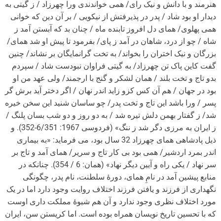
هنرمند و با دانش و نیک رای/ همی خواندندی ورا چهرزاد / ز گیتی به
دیدار او بود شاد / پدر در پذیرفتش از نیکویی / بر آن دین که خوانی
همی پهلوی/ همای دل افروز تابنده ماه / چنان بد که آبستن آمد ز
شاه / چو از درد، شاهان در آمد ز پای/ بفرمود تا پیش او شد همای/
بزرگان و نیک اختران را بخواند/ به تخت گرانمایگان بر نشاند/ چنین
گفت کاین پاک تن چهرزاد/ به گیتی فراوان نبودست شاد / سپردم
بدو تاج و تخت بلند / همان لشکر و گنج با ارجمند/ ولی عهد من او
بود در جهان / هم آن کس کزو زاید اندر نهان / اگر دختر آید برش گر
پسر / ورا باشد این تاج و تخت پدر/ چو ساسان شنید این سخن خیره
شد/ ز گفتار بهمن دلش تیره شد / به دو روز و دو شب بسان پلنگ /
ز ایران به مرزی دگر شد ز ننگ» (فردوسی 1967: 6/351-352). و
ذیل پادشاهی همای چهرزاد 32 سال بود، می فرماید: «به بیماری
اندر بمرد اردشیر/ همی بود بی کار تاج و سریر/ همای آمد و تاج بر
سر نهاد / یکی راه و آیین دیگر نهاد» (همان: 6 / 354). چنانکه در
منابع پیشین آمد در نامِ همای، دورۀ سلطنت، نام پدر، چگونگی
نگهداری از فرزند و یافتن فرزند اختلاف روایت وجود دارد اما در یک
مورد اختلاف نظری وجود ندارد و آن هم شیوۀ مملکت داری اوست
که با تحسین تاریخ نویسان همراه بوده است. اما کریستن سن، ایران