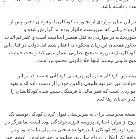
هدف داشته باشد.
در این میان مواردی از تجاوز به کودکان یا نوجوانان دختر، پس از
ازدواج زنانی که سرپرست خانوار بوده اند،گزارش شده و
شوربختانه در مواردی به قتل همسر انجامیده است و علیرغم اثبات
تجاوز همچنان این زنان محکوم به اعدام شده اند. دولت در قبال این
کودکان تک سرپرست هیچ نظارتی اعمال نمی کند و تحت حمایت
هیچ قانونی نیستند اینجا خلا قانونی محسوس است.
بیشترین کودکان سازمان بهزیستی کودکانی هستند که بر اثر
حوادث غیر مترقبه طبیعی والدین خود را از دست داده اند و بقیه
مواردی است که فقر مالی یا فرهنگی سبب شده کودکانشان را
کنار خیابان رها کنند.
صیغه محرمیت برای به سرپرستی قبول کردن کودکی توسط یک
زوج از موارد اجباری پروسه فرزندخواندگی بوده است اما هرگز در
مورد ازدواج کودکان با پدرخوانده سخنی به میان نیامده بود و در
واقع ذکر امکان ازدواج میان پدرخوانده و دخترخوانده در لایحه اخیر