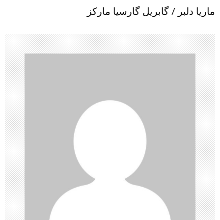
ب
ماریا دلبر / گابریل گارسیا مارکز
ر
ی
ن
و
ش
ت
ه‌
ه
ا