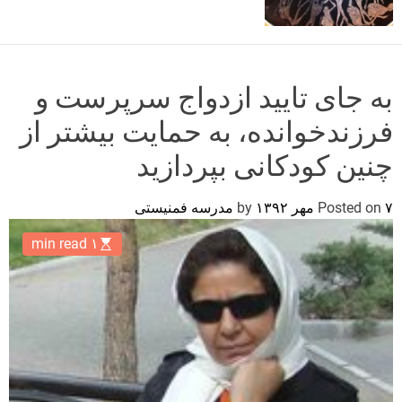
o
r
m
o
d
به جای تایید ازدواج سرپرست و
e
فرزندخوانده، به حمایت بیشتر از
چنین کودکانی بپردازید
۷ مهر ۱۳۹۲
Posted on
by
مدرسه فمنیستی
۱ min read