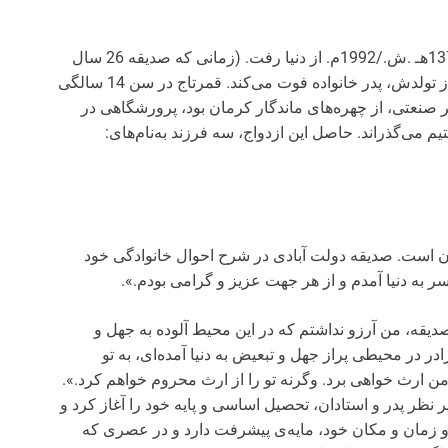
قمرتاج درسال 1326هـ .ق./1908م. متولد و در سال1371هـ .ش./1992م. از دنیا رفت. (زمانی که صدیقه 26 سال
بوده) او آخرین فرزند میرزا هادی است. شش ماه پس از تولدش، پدر خانواده فوت می‌کند. قمرتاج در سن 14 سالگی
 صنعتی، از چهره‌های ماندگار کرمان بود، پرورشگاهی در
م می‌گذراند. حاصل این ازدواج، سه فرزند به‌نام‌های:
ن است. صدیقه‌ دولت آبادی در شرح احوال خانوادگی خود
سر به دنیا آمدم و از هر جهت عزیز و گرامی بودم.».
قه، من آرزو نداشتم که در این محیط آلوده به جهل و
 در محیطی پراز جهل و تبعیض به دنیا آمده‌ای، به تو
 من ارث خواهی برد. وگرنه تو‌ را از ارث محروم خواهم کرد.».
ر نظر پدر و استادان، تحصیل اساسی و پایه خود را آغاز کرد و
 زمان و مکان خود، مایه‌ی پیشرفت دارد و در عصری که