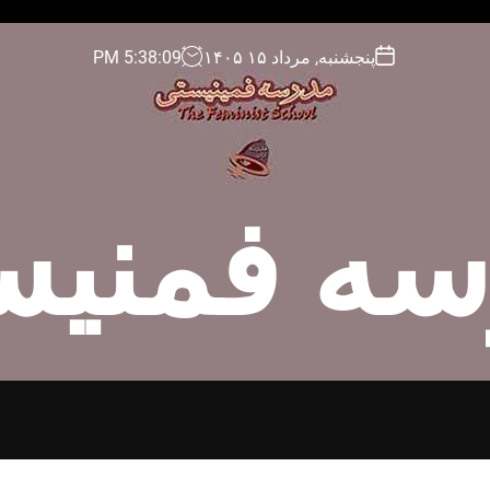
پنجشنبه, مرداد ۱۵ ۱۴۰۵
10
:
38
:
5
PM
سه فمنیس