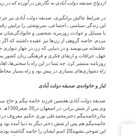
ازدواج صدیقه دولت آبادی به نگارش در آورده که در زیر
در شرایط چالش برانگیزی، صدیقه دولت آبادی نیز جزء ز
این زندگی سیاسی ـ اجتماعی، سرنوشتی را برایش رقم ز
با مسایل و حوادث روزمره، شخصی و خانوادگی‌شان مرتب
مردم، خاصه گروهی از زن‌ها نیز عقیده داشتند که اگر 
عاشقانه می‌نویسد و در دنیایی که زن در چهار دیواری حر
جهل، خرافات و ارتقای فکری و فرهنگی زنان کشور بسی
روزنامه منتشر کرد. چه بَسا در این راه با سختی‌ها، اها
راه دشواری‌های بسیاری در پیش بود و راه بسیار مخاطره
تَبار و خانواده‌ی صدیقه دولت آبادی
مادر‌‌خاتمه‌بیگم دختر‌محمدعلی نوری حکیم معروف در
خاتمه‌بیگم هم پس از شش دختر دیگر به دنیا آمده بود و ب
ور
این شوخی بشوید[3]. اسم ایشان را خاتمه گذ