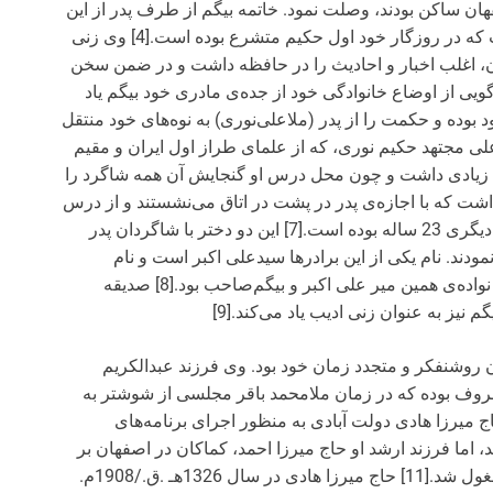
ان ساکن بودند، وصلت نمود. خاتمه بیگم از طرف پدر از این
خاندان و از طرف مادر نوه‌ی ملا علی حکیم نوری است که در روزگار خود اول حکیم متشرع بوده است.[4] وی زنی
 قرآن، اغلب اخبار و احادیث را در حافظه ‌داشت و در ضمن سخن
 آبادی نیز در بازگویی از اوضاع خانوادگی خود از جده‌ی مادری خود بیگم یاد
وده و حکمت را از پدر (ملاعلی‌نوری) به نوه‌های خود منتقل
ند ملاعلی مجتهد حکیم نوری، که از علمای طراز اول ایران و مقیم
ان زیادی داشت و چون محل درس او گنجایش آن همه شاگرد را
 که با اجازه‌ی پدر در پشت در اتاق می‌نشستند و از درس
پدر استفاده می‌کردند که یکی از این دخترها 21 ساله و دیگری 23 ساله بوده است.[7] این دو دختر با شاگردان پدر
مودند. نام یکی از این برادرها سید‌علی اکبر است و نام
همسرش بیگم صاحب بود و مادر صدیقه‌دولت آبادی از نواده‌ی همین میر علی اکبر و بیگم‌صاحب بود.[8] صدیقه
نیز به عنوان زنی ادیب یاد می‌کند.[9]
ن روشنفکر و متجدد زمان خود بود. وی فرزند عبدالکریم
روف بوده که در زمان ملامحمد باقر مجلسی از شوشتر به
اکن شد. هرچند که حاج میرزا هادی دولت آبادی به منظور اجرای برنامه‌های
اما فرزند ارشد او حاج میرزا احمد، کماکان در اصفهان بر
مسند شرع نشست و به ارشاد و هدایت اصفهانی‌ها مشغول شد.[11] حاج میرزا هادی در سال 1326هـ .ق./1908م.