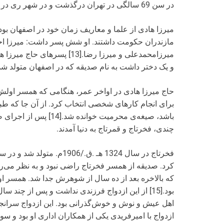
در سن 69 سالگی در تهران درگذشت و در شهر ری در ابن بابویه به خاک سپرده شد.[12]
میرزا هادی از علما و معاریف زمان خود در اصفهان بو
مازندران‌ حکومت داشتند. او شش پسر داشت: میرزا احم
میرزا‌‌محمدعلی و میرزا رضا.[
و یک دختر داشت به‌ نام صدیقه که در اصفهان متولد شد
حاج میرزا هادی در اواخر عمر، هنگامی که همسر اولش
برای انجام کارهای شخصی انتخاب کرد. از آن جا که طب
باشد، صیغه‌ی محرمیت خ
چندی، فخرتاج و قمرتاج به دنیا آمدند.
کرد. صدیقه از همسر فخرتاج راضی نبود و به نظر می‌رس
که بالاخره بعد از ده سال از شوهرش جدا شد. همسر 
بود.[15] از این ازدواج فرزندی نداشت و پس از چند 
اهل عیش و نوش و خوش‌گذرانی بود. این ازدواج سرانج
ازدواج با امیرفریدی یکی از همکاران اداری او بود و سو