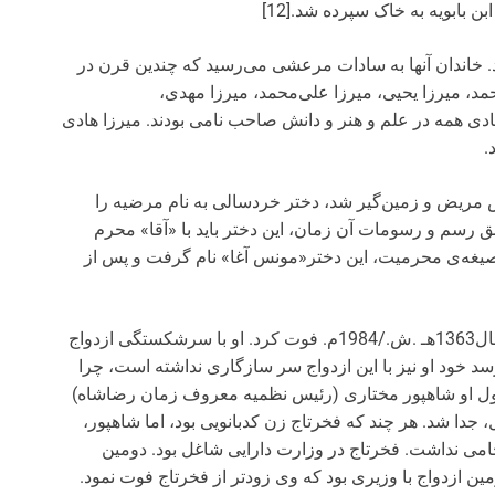
د. خاندان آنها به سادات مرعشی می‌رسید که چندین قرن در
د، میرزا یحیی، میرزا علی‌محمد، میرزا مهدی،
13] پسرهای حاج میرزا هادی همه در علم و هنر و دانش صاحب نامی بودند. میرزا هادی
.
 مریض و زمین‌گیر شد، دختر خردسالی به نام مرضیه را
ق رسم و رسومات آن زمان، این دختر باید با «آقا» محرم
وانده ‌شد.[14] پس از اجرای صیغه‌ی محرمیت، این دختر«مونس آغا» نام گرفت و پس از
فخرتاج در سال 1324 هـ .ق./1906م.‌ متولد شد و در سال1363هـ .ش./1984م. فوت کرد. او با سر‌شکستگی ازدواج
د خود او نیز با این ازدواج سر سازگاری نداشته است، چرا
اول او شاهپور مختاری (رئیس نظمیه معروف زمان رضاشاه)
سال، جدا شد. هر چند که فخرتاج زن کدبانویی بود، اما شاهپور،
امی نداشت. فخرتاج در وزارت دارایی شاغل بود. دومین
مین ازدواج با وزیری بود که وی زودتر از فخرتاج فوت نمود.