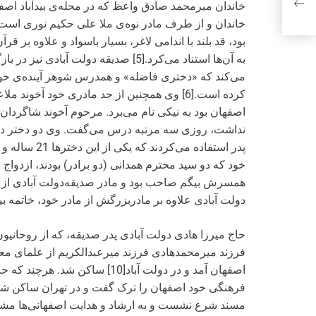
خاندان میرمحمد صادق واعظ که در محله‌ی بیدآباد اصفه
بود، قد بلند با اندامی لاغر، بسیار باسواد و علاوه بر
به آن‌ها استناد می‌کرد.[5] صدیقه دولت
می‌کند که «دختری فاضله» و همدرس شوهر آینده‌ی خود ب
کرده است.[6] وی همچنین از جد مادری خود آخو
اصفهان بود به نیکی نام می‌برد. مرحوم آخوند شاگرد
نداشت، روزی سه مرتبه درس می‌گفت. وی دو دختر داشت
خود که دو سید محترم همدانی (دو برادر) بودند،‌ ازدواج ن
دولت آبادی علاوه بر مادربزرگش از مادر خود، خاتمه بیگم 
حاج میرزا هادی دولت آبادی پدر صدیقه، که از روحانیو
فرزند میرمحمدهادی فرزند میرعبدالکریم از علمای مع
اصفهان آمد و در دولت آباد[10] س
فرهنگی خود اصفهان را ترک گفت و در تهران ساکن شد، 