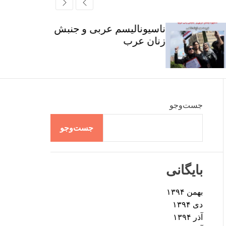
r
t
ff
c
c
l
h
h
e
ناسیونالیسم عربی و جنبش
c
زنان عرب
o
l
o
r
m
o
d
جست‌وجو
e
جست‌وجو
بایگانی
بهمن ۱۳۹۴
دی ۱۳۹۴
آذر ۱۳۹۴