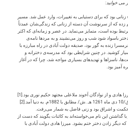
 می خوانید:
نانی بود که برای دستیابی به تغییرات، وارد عمل شد. مسیر
ده که از سرنوشت آن دسته از زنانی که زندگی‌شان عمدتاً
ط بوده است، متمایز می‌نماید. در عصر و زمانه‌ای که اکثر
دختر باسواد شود شب و روز می‌نشیند و به مردها نامه‌ی
مسرا زنده به گور بود، صدیقه دولت آبادی در راه مبارزه با
ار کوشید. در چنین شرایطی بود که مدرسه‌ی دخترانه و
نت‌ها، ناسزاها و تهدیدهای بسیاری مواجه شد، چرا که در آغاز
 آمیز بود.
صدیقه دولت آبادی هفتمین فرزند خاتمه بیگم و حاج میرزا هادی و از نوادگان آخوند ملاعلی مجتهد حکیم نوری بود.[1]
وی پس از شش برادر، در اصفهان در20 صفر1300هـ .ق/10 دی ماه 1261 هـ .ش/ مطابق با 1882م. به دنیا آمد.[2]
حکمت و اشراق بود و زنی فاضل به شمار می‌رفت.
ا گذاشتن این نام می‌خواسته‌اند به کائنات بگویند که دست از
اشته بودند که دیگر زادن دختر ختم بشود. میرزا هادی دولت آبادی با