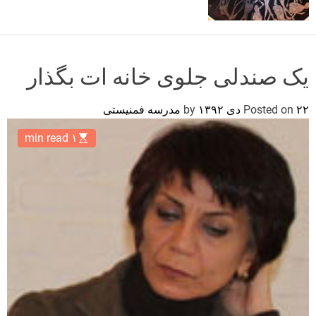
o
r
m
o
d
یک صندلی جلوی خانه ات بگذار
e
۲۲ دی ۱۳۹۲
Posted on
by
مدرسه فمنیستی
۱ min read