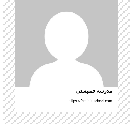
ن
و
ش
ت
ه‌
ه
ا
مدرسه فمنیستی
https://feministschool.com