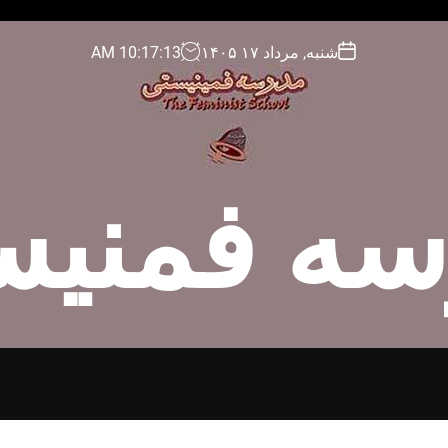
شنبه, مرداد ۱۷ ۱۴۰۵
14
:
17
:
10
AM
سه فمنیس