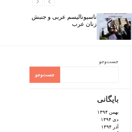
r
t
ff
c
c
l
h
h
e
ناسیونالیسم عربی و جنبش
c
زنان عرب
o
l
o
r
m
o
d
جست‌وجو
e
جست‌وجو
بایگانی
بهمن ۱۳۹۴
دی ۱۳۹۴
آذر ۱۳۹۴