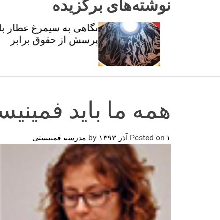
نوشته‌های برگزیده
ان و
نگاهی به سیمرغ عطار با
تی
پرسش از حقوق برابر
همه‌ ما باید فمینی
۱ آذر ۱۳۹۳
Posted on
by
مدرسه فمنیستی