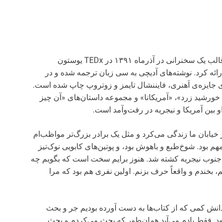
چی‌ماماندا آدیچی، نویسنده‌ی نیجریه‌ای، متن زیر را در قالب یک سخنرانی در آذرماه ۱۳۹۱ در TEDx یوستون
ارائه کرد. نوشته‌های آدیچی به سی زبان ترجمه شده و در
ای جایزه‌ی اَهنری، فایننشال تایمز و زوتروپ چاپ شده است.
خورشید زرد»، «آمریکانا» و مجموعه داستان‌های «آن چیز
و بین آمریکا و نیجریه در رفت‌وآمد است.
 خیابان ما زندگی می‌کرد و مثل یک برادر بزرگ‌تر مواظب‌ام
هم بود. شوخ‌طبع و باهوش بود، و پوتین‌های کابویی نوک‌تیز
یک سانحه‌ی هوایی در جنوب نیجریه کشته شد. هنوز برایم سخت است که بگویم چه
، بخندم و واقعاً حرف بزنم. اولین نفری هم بود که مرا
 دانش کمی که از کتاب‌ها به دست آورده بودیم جر و بحث
ود. فقط یادم می‌آید همان‌طور که بحث می‌کردم و بحث