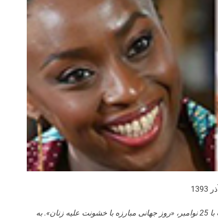
چهارم آذر ماه 1393، مصادف است با 25 نوامبر، «روز جهانی مبارزه با خشونت علیه زنان». به