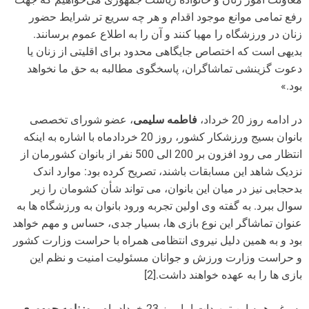
رفع تمامی موانع موجود اقدام و هر چه سریع تر شرایط حضور
زنان در ورزشگاه را مهیا کنند و آن را به اطلاع عموم برسانند.
بدیهی است که اختصاص جایگاهی محدود برای اقلیتی از زنان یا
دعوت گزینشی تماشاگران، پاسخگوی مطالبه به حق ما نخواهد
بود.»
در ادامه روز 20 خرداد،
فاطمه سلیمی
، عضو شورای تخصصی
بانوان بسیج ورزشکار کشور، روز 20 خردادماه با اشاره به اینکه
انتظار می رود افزون بر 200 الی 500 نفر از بانوان کشورمان از
نزدیک شاهد این مسابقات باشند، تصریح کرده بود: موارد اندک
بدحجابی نیز در میان این بانوان، می تواند شأن کشومان را زیر
سوال ببرد. به گفته وی اولین تجربه ورود بانوان به ورزشگاه ها به
عنوان تماشاگر این نوع بازی ها، بسیار جدی، حساس و مهم خواهد
بود و به همین دلیل نیروی انتظامی همراه با حراست وزارت کشور
و حراست وزارت ورزش و جوانان مسئولیت امنیت و نظم این
بازی ها را به عهده خواهند داشت.[2]
به رغم همه این تمهیدات اما روز 23 خردادماه،
روزنامه جمهوری