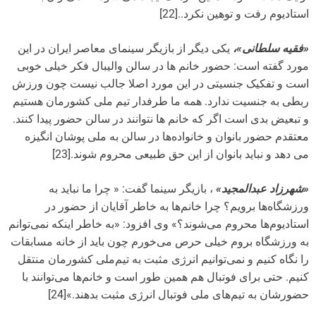
استادیوم رفت و توهین نکرد..[22]
«فقیه سلطانی»،
یکی دیگر از بازیگر سینمای معاصر ایران در این
مورد گفته است: حضور خانم ها در سالن والیبال فکر خیلی خوبی
است و تفکیک جنسیتی در این مورد اصلا جالب نیست چون ورزش
ربطی به جنسیت ندارد. همه ما طرفدار تیم ملی کشورمان هستیم
و تبعیض بدی است اگر که خانم ها نتوانند در سالن حضور پیدا کنند.
معتقدم حضور بانوان و خانواده‌ها در سالن به ملی پوشان انگیزه
می دهد و نباید بانوان از این حق طبیعی محروم شوند.[23]
«شهرزاد عبدالمجید»
، بازیگر سینما گفت: « چرا ما نباید به
ورزشگاه‌ها برویم؟ چرا خانم‌ها به خاطر آقایان از حضور در
استادیوم‌ها محروم می‌شوند؟» وی افزود: «به خاطر اینکه نمی‌توانم
به ورزشگاه بروم خیلی حرص می‌خورم چون باید از خانه مسابقات
را نگاه کنیم و نمی‌توانیم انرژی مثبت به تیم‌ملی کشورمان منتقل
کنیم. حتی برای فوتبال هم همین طور است و خانم‌ها می‌توانند با
حضورشان به تیم‌های ملی فوتبال انرژی مثبت بدهند.»[24]