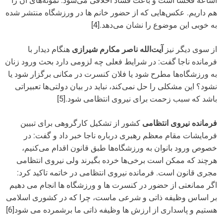
اشاعه فحشا است و باعث فساد اخلاقی می‌شود. نمونه‌های آن را
هم داریم. عکس‌هایی که از حضور خانم ها در ورزشگاه منتشر شده
به خوبی این موضوع را نشان می‌دهد.[4]
از سوی دیگر نیز
آیت‌الله ناصر مکارم شیرازی
هنگام دیدار با
فرمانده ناجا گفت: در شرایط فعلی چه لزومی دارد بحث ورود زنان
به ورزشگاه‌ها مطرح شود یا فلان کنسرت در مکانی برگزار شود یا
نشود؟ این مشکلی را حل نمی‌کند، نباید در بیان دولتی‌ها تعبیراتی
باشد که سبب زحمت برای نیروی انتظامی شود.[5]
فرمانده نیروی انتظامی
کشور از تشکیل کارگروهی برای تبیین
فرمایشات مقام معظم رهبری درباره ناجا خبر داد و گفت: در
خصوص ورود بانوان به ورزشگاه‌ها طبق قانون اقدام می‌کنیم،
هرچند که ممکن است برخی‌ها خرده‌ بگیرند ولی نیروی انتظامی
مجری قانون است. فرمانده نیروی انتظامی در خاتمه تاکید کرد:
اگر ممانعتی از حضور در کنسرت ها و ورزشگاه ها انجام می دهیم
بر اساس وظیفه ذاتی و شرعی ماست، چرا که در کشوری اسلامی
هستیم و پاسداری از ارزش ها وظیفه ذاتی ما برشمرده می شود[6]