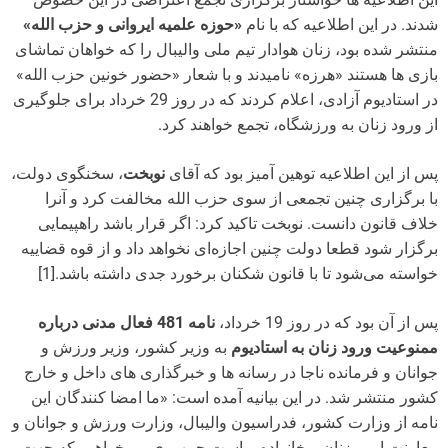
شدند. در این اطلاعیه که با نام
«حوزه علمیه ایروانی و حزب الله»
منتشر شده بود، زنان هوادار تیم ملی والیبال را که خواهان تماشای
بازی ها هستند «هرزه» نامیدند و با شعار «حضور خونین حزب الله»
در استادیوم آزادی، اعلام کردند که در روز 29 خرداد برای جلوگیری
از ورود زنان به ورزشگاه، تجمع خواهند کرد.
پس از این اطلاعیه توهین آمیز بود که آقای
نوبخت
، سخنگوی دولت،
با برگزاری چنین تجمعی از سوی حزب الله مخالفت کرد و آنرا
خلاف قانون دانست. نوبخت تاکید کرد: اگر قرار باشد راهپیمایی
برگزار شود قطعا دولت چنین اجازه‌ای نخواهد داد و از قوه قضاییه
خواسته می‌شود تا با قانون شکنان برخورد جدی داشته باشد.[1]
پس از آن بود که در روز 19 خرداد،
نامه 481 فعال مدنی درباره
ممنوعیت ورود زنان به استادیوم‎
به وزیر کشور، وزیر ورزش و
جوانان و فرمانده ناجا در رسانه ها و خبرگذاری های داخل و خارج
کشور منتشر شد. در این بیانیه آمده است: «ما امضا کنندگان این
نامه از وزارت کشور، فدراسیون والیبال، وزارت ورزش و جوانان و
معاونت امور زنان و خانواده ریاست جمهوری می‌خواهیم که جهت