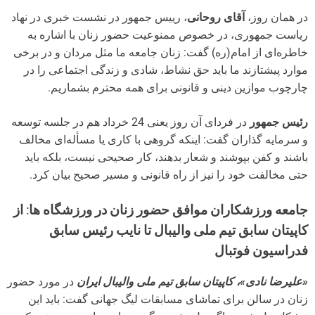
در همان روز،
آقای روحانی
، رییس جمهور در نشست خبری در نهاد
ریاست جمهوری، در خصوص ممنوعیت حضور زنان با اشاره به
خاطره‌ای از امام‌‌(ره) گفت: زنان جامعه ما مثل مردان و در برخی
موارد پیشتازند ما باید حق نشاط، شادی و زندگی اجتماعی را در
چارچوب موازین دینی و قانونی برای همه محترم بشماریم.
رئیس جمهور
در فردای آن روز یعنی 24 خرداد هم در جلسه توسعه
و سرمایه گذاران گفت: اینکه گروهی با کاری یا مسأله‌ای مخالف
باشند و کفن بپوشند و شعار بدهند، کار صحیحی نیست، بلکه باید
حتی مخالفت خود را نیز از راه قانونی و مسیر صحیح بیان کرد.
جامعه ورزشکاران موافق حضور زنان در ورزشگاه ها: از
کاپیتان سابق تیم ملی والیبال تا نایب رئیس سابق
فدراسیون فوتبال
«علیرضا نادی»، کاپیتان سابق تیم ملی والیبال ایران
در مورد حضور
زنان در سالن برای تماشای مسابقات لیگ جهانی گفت: باید این