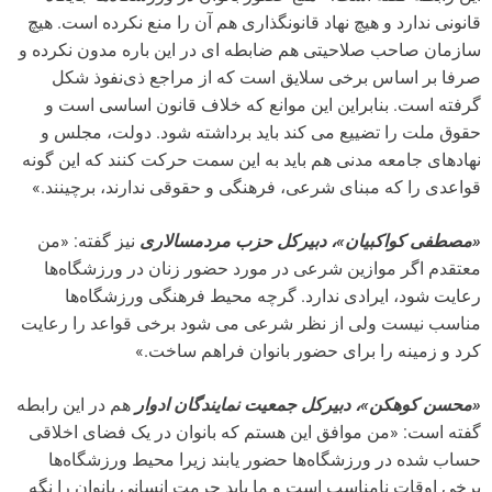
قانونی ندارد و هیچ نهاد قانونگذاری هم آن را منع نکرده است. هیچ
سازمان صاحب صلاحیتی هم ضابطه ای در این باره مدون نکرده و
صرفا بر اساس برخی سلایق است که از مراجع ذی‌نفوذ شکل
گرفته است. بنابراین این موانع که خلاف قانون اساسی است و
حقوق ملت را تضییع می کند باید برداشته شود. دولت، مجلس و
نهادهای جامعه مدنی هم باید به این سمت حرکت کنند که این گونه
قواعدی را که مبنای شرعی، فرهنگی و حقوقی ندارند، برچینند.»
«مصطفی کواکبیان»، دبیرکل حزب مردمسالاری
نیز گفته: «من
معتقدم اگر موازین شرعی در مورد حضور زنان در ورزشگاه‌ها
رعایت شود، ایرادی ندارد. گرچه محیط فرهنگی ورزشگاه‌ها
مناسب نیست ولی از نظر شرعی می شود برخی قواعد را رعایت
کرد و زمینه را برای حضور بانوان فراهم ساخت.»
«محسن کوهکن»، دبیرکل جمعیت نمایندگان ادوار
هم در این رابطه
گفته است: «من موافق این هستم که بانوان در یک فضای اخلاقی
حساب شده در ورزشگاه‌ها حضور یابند زیرا محیط ورزشگاه‌ها
برخی اوقات نامناسب است و ما باید حرمت انسانی بانوان را نگه