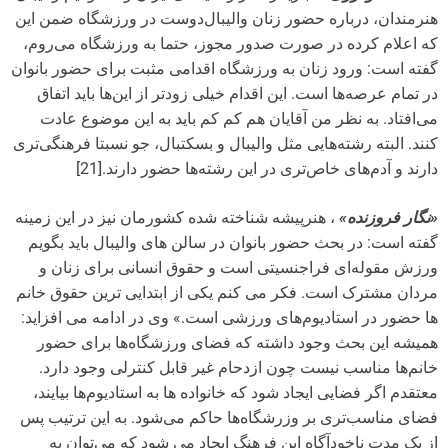
هنرمندان، درباره حضور زنان والیبال‌دوست در ورزشگاه ضمن این
که اعلام کرده در صورت صدور مجوز، حتما به ورزشگاه می‌روم،
گفته است: ورود زنان به ورزشگاه اقدامی مثبت برای حضور بانوان
در تمام عرصه‌ها است. این اقدام خیلی زودتر از این‌ها باید اتفاق
می‌افتاد. به نظر من آقایان هم کم کم باید به این موضوع عادت
کنند. البته رشته‌هایی مثل والیبال و بسکتبال، جو نسبتا فرهنگی‌تری
دارند و آدم‌های خاص‌تری در این رشته‌ها حضور دارند.[21]
«نگار فروزنده»
، هنرپیشه شناخته شده کشورمان نیز در این زمینه
گفته است: در بحث حضور بانوان در سالن های والیبال باید بگویم
ورزش مقوله‌ای فراجنسیتی است و حقوق انسانی برای زنان و
مردان مشترک است. فکر می کنم یکی از ابتدایی ترین حقوق خانم
ها حضور در استادیوم‌های ورزشی است.» وی در ادامه می افزاید:
همیشه این بحث وجود داشته که فضای ورزشگاه‌ها برای حضور
خانم‌ها مناسب نیست چون ازدحام غیر قابل کنترلی وجود دارد.
معتقدم اگر فضایی ایجاد شود که خانواده ها به استادیوم‌ها بیایند،
فضای مناسب‌تری بر وزرشگاه‌ها حاکم می‌شود. به این ترتیب پس
از یک مدت ناخودآگاه این فرهنگ ایجاد می شود که می‌توان به