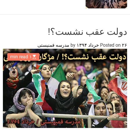
o
r
m
o
d
دولت عقب نشست؟!
e
۲۶ خرداد ۱۳۹۴
Posted on
by
مدرسه فمنیستی
۱ min read