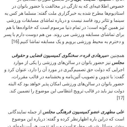
خصوص اطلاعیه‌ای که به تازگی در مخالفت با حضور بانوان در
استادیوم‌ها مطرح شده به خبرگزاری ملت گفته: مسلما هر کس به
سینما و تئاتر ‌رود فاسد نیست و درباره تماشای مسابقات ورزشی
نیز همین گونه است؛ در تمام دنیا مرسوم است که خانواده‌ها با هم
برای تماشای مسابقه ورزشی می روند. من هم دوست دارم با پسر
و دخترم به محیط ورزشی برویم و یک مسابقه تماشا کنیم.[16]
همچنین
«میرهادی قره»، سخنگوی کمیسیون قضایی و حقوقی
مجلس
نیز حضور بانوان در سالن‌های ورزشی را یکی از موارد
اجرایی که دولت حق تصمیم‌گیری در مورد آن را دارد، عنوان کرد و
گفت: با تدوین و تصویب آئین‌نامه و بخشنامه در قالب مقررات،
حضور بانوان در سالن‌های ورزشی امکان پذیر خواهد بود که البته
دولت نیز باید در قالب ترویج انتظامی این موضوع را تضمین کند.
[17]
علی مطهری عضو کمیسیون فرهنگی مجلس
از جمله نمایندگانی
است که دراین‌ باره اظهارنظر کرده و گفته: درباره این موضوع
بیشتر مسائل شرعی مطرح است و برای تدوین هر آیین‌نامه‌ای در