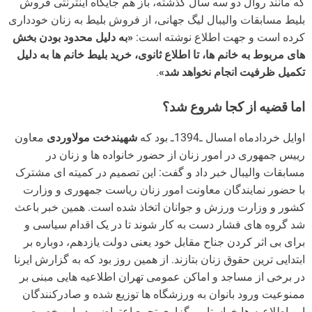
که مانند روال دو سه سال گذشته، باز هم جایگاه اینترنتی فروش
بلیط مسابقات والیبال لیگ جهانی، از فروش بلیط به زنان خودداری
کرده است و جهت اطلاع نوشته است:
«به دلیل محدود بودن بخش
های مربوط به خانم ها، تا اطلاع ثانوی، خرید بلیط خانم ها به دلیل
تکمیل ظرفیت انجام نخواهد شد»
.
اما قضیه از کجا شروع شد؟
اوایل خردادماه امسال ـ1394ـ بود که
شهیندخت مولاوردی
معاون
رییس جمهوری در امور زنان از حضور خانواده ها و زنان در
مسابقات والیبال خبر داد و گفت: این تصمیم در کمیته ای مشترک
با حضور نمایندگان معاونت امور زنان ریاست جمهوری و وزارت
کشور و وزارت ورزش و جوانان اتخاذ شده است. همین خبر باعث
شد گروه های فشار دست به کار شوند تا در یک اقدام سیاسی و
برای بی اثر کردن جناح مقابل خود یعنی دولت یازدهم، دوباره بر
ابتدایی ترین حقوق زنان بتازند. از همین روز بود که به گزارش ایرنا
در برخی از مساجد و اماکن عمومی تهران اطلاعیه هایی مبنی بر
ممنوعیت ورود بانوان به ورزشگاه ها توزیع شده و صادرکنندگان
این اطلاعیه ها خواستار برگزاری تجمع اعتراضی در این خصوص