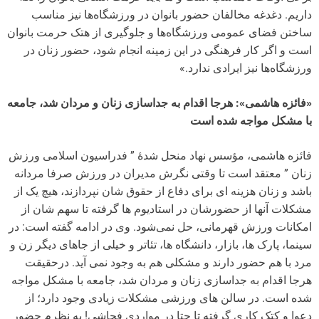
داریم. دغدغه مخالفان حضور بانوان در ورزشگاه‌ها نیز مناسب
ساختن فضای عمومی ورزشگاه‌ها و جلوگیری از هتک حرمت بانوان
است و اگر کار فرهنگی در این زمینه انجام شود، حضور زنان در
ورزشگاه‌ها نیز ایرادی ندارد.»
«فائزه هاشمی»: هرجا اقدام به جداسازی زنان و مردان شد، جامعه
با مشکل مواجه شده است
فائزه هاشمی، مؤسس نهاد منحل شدۀ ” فدراسیون اسلامی ورزش
زنان ” معتقد است تا وقتی نگرش مدیران در ورزش صرفا مردانه
باشد و زنان هزینه ای برای دفاع از حقوق شان نپردازند، هیچ یک از
مشکلات آنها از حضورشان در استادیوم ها گرفته تا سهم شان از
امکانات ورزش قهرمانی، حل نمی‌شود. وی در ادامه گفته است: در
سینما، پارک ها، بازار، دانشگاه ها، تئاتر و خیلی از جاهای دیگر زن و
مرد با هم حضور دارند و مشکلی هم به وجود نمی آید. درحقیقت
هرجا اقدام به جداسازی زنان و مردان شد، جامعه با مشکل مواجه
شده است. در سالن های ورزشی مشکلات زیادی وجود دارد؛ از
دعوا و کتک کاری گرفته تا حتا در مواردی فحاشی! به نظرم حضور