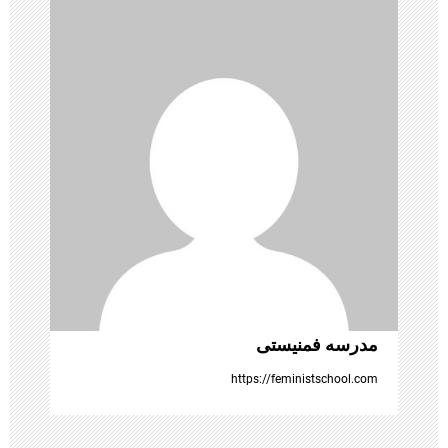
ی
ن
و
ش
ت
ه‌
ه
ا
مدرسه فمنیستی
https://feministschool.com