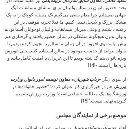
سعید فائقی، معاون سابق سازمان تربیت‌بدنی
نیز گفته است: «در
بحث حضور بانوان در سالن والیبال برای تماشای مسابقات لیگ
جهانی نمی‌دانم چرا مدام سعی می‌کنیم یک مسئله کوچک را به یک
مشکل بزرگ و لاینحل تبدیل کنیم. ما قبلا تجربه موفقی در این
زمینه داشتیم و وقتی میزبان مسابقات والیبال نوجوانان آسیا بودیم
بانوان بدون هیچگونه مشکلی در سالن حضور یافتند و گرفتاری هم
پیش نیامد. وی افزود: در آن زمان ما سالن را تجهیز کرده بودیم تا
بانوان بتوانند از خدمات موجود در سالن استفاده کنند. حتی اتوبوس
ویژه بانوان هم گذاشته بودیم تا این عزیزان با امنیت کامل بیایند و
بازی‌ها را ببینند.»[14]
از سوی دیگر
«رباب شهریان» معاون توسعه امور بانوان وزارت
ورزش
هم در خبرگزاری کار عنوان کرده: “حضور خانواده‌ها در
ورزشگاه‌ها یک مطالبه اجتماعی‌است؛ وزارت ورزش تصمیم
گیرنده نهایی نیست.”[15]
موضع برخی از نمایندگان مجلس
آقای
«حسینی» نماینده جویبار
در مجلس شورای اسلامی در