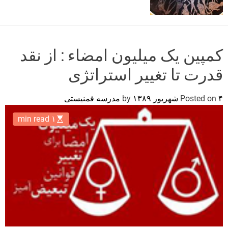
o
r
m
o
d
کمپین یک میلیون امضاء : از نقد
e
قدرت تا تغییر استراتژی
۴ شهریور ۱۳۸۹
Posted on
by
مدرسه فمنیستی
۱ min read