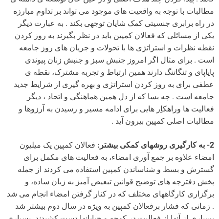
مطالبات با توجه به واقعیت های موجود می تواند بر تداوم مبارزه
در راه برابری جنسیتی کمک شایان توجهی بکند . به عبارت دیگر
یکی از مسائلی که فعالان کمپین باید در نظر بگیرند به روز کردن
نقطه نظرات و استراتژی ها با تحولات و جریان های روز جامعه
است . برای مثال اگر امروز جنبش سبز و جنبش زنان پیوندی
پایاپای و تنگاتنگ دارند همین ارتباط و تجربه مشترک، نقطه ی
عطفی برای به روز کردن استراتژی و بهره گیری از شرایط جدید
جامعه است . چه بسا که از دل همین هماهنگی و اتحاد ، دیگر
فعالیت ها وراهکاِر هایی برای ادامه مسیر و رسیدن به آرزوها و
مطالبات اصلی کمپین بیرون آید .
2- به کارگیری روشهای کمکی بیشتر:
فعالان کمپین یک میلیون
امضاء علاوه بر جمع آوری امضاء، به فعالیت های مکمل برای
گسترش و بسط و شناساندن کمپین استفاده می کردند از جمله
پخش دفترچه های توضیح قوانین تبعیض آمیز به زبان ساده، و
برگزاری کارگاههای مختلف که در کنار گرفتن امضاء انجام می شد
. زمانی که فشار برفعالان کمپین به ویژه در سال دوم بیشتر شد
بسیاری از آنها از فعالیت در کوچه و خیابانها دست کشیدند ،بسیاری