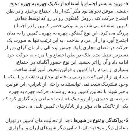
5- ورود به بستر اجتماع با استفاده از تکنیک چهره به چهره :
هیچ
جنبشی موفق نخواهد بود مگر آنکه از دل اجتماع برخیزد و در بطن
اجتماع حرکت کند . روش گفتگوی رو در رو که توسط فعالان
کمپین استفاده می شد نیز به نوعی حضور کمپین را در اجتماع
پررنگ می کرد . این نوع گفتگو ـ چهره به چهره ـ کمپین را به میان
اجتماع آورد و از آن ِمردم ساخت . به این ترتیب تنها به صورت یک
حرکت در فضای مجازی یا یک جنبش ایده آلی و آرمان گرای دور از
دسترس تبدیل نشد، بلکه در بطن اجتماع و با مردم به حرکت خود
ادامه داد و آن را اثر بخشید. این نوع حضور آگاهانه در اجتماع،
بسیاری از مردم را با کمپین و قوانین تبعیض آمیز آشنا ساخت.
بسیاری از آنهایی که دسترسی به فضای مجازی نداشتند و یا اینکه با
وجود فیلترینگ شدید نمی توانستند به راحتی از نابرابری این قوانین
باخبر شوند با فعالین کمپین روبه رو شدند. حرکت چهره به چهره
عرصه ای جدیدی را از روند یک فعالیت اجتماعی پایه گذاری کرد که
یکی از تاکتیک های مؤثر و از یادگارهای کمپین تلقی می شود.
6- پراکندگی و تنوع در شهرها :
جدا از فعالیت های کمپین در تهران
، عامل دیگر موفقیت آن، آشنایی دیگر شهرهای ایران و برگزاری