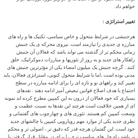
خواهم داد.
تغییر استراتژی :
هرجنبشی در شرایط متحول و خاص سیاسی، تکنیک ها و راه های
مبارزه ی جدیدی را نیازمند است. نیروی محرکه ی یک جنبش
زمانی محکم تر از گذشته می تواند باشد که فعالان آن جنبش
راهکار های جدید و به روز از تئوریها و مبارزات دموکراتیک، خلق
کنند . گرچه جنبش یک میلیون امضاء یکی از مؤثرترین جنبش های
مدنی بوده است ،اما با شرایط متحول کنونی، استراتژی فعالان، باید
تغییر کند و راههای نو و تازه ای را برای ادامه مبارزه در سطح
اجتماع با هدف اصلاح قوانین تبعیض آمیز ادامه دهند . نقدهای
بسیاری که خود فعالان از درون به این کمپین مطرح کرده اند نمونه
ای از همین خلاقیت است هرچند این نقدها به نسبت عظمت و
وسعت کمپین کم هستند. تئوری های و چهارچوب های گفتمانی و
نظری جدید یکی از موارد مهم رویارویی کمپین با چالشهای جدید
خود است. این گفتمان هرچه قدر که دقیق تر ، اصولی تر و محکم
تر باشد راه حل های مناسب تری را برای در مقابل قرار گرفتن با