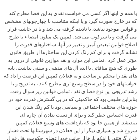
با همه ی اینها اگر کسی می خواست نقدی به این فضا مطرح کند
که در خارج صورت گیرد و یا اینکه متناسب با چهارچوبهای مشخص
و قوانین موجود نباشد، یا نادیده گرفته می شد و یا در حاشیه قرار
می گرفت و یا سرکوب می شد. کمپین یک میلون امضا ء با طرح
اصلاح قوانین تبعیض آمیز و تغییر در آنها، ساختارهای قدرت را
نشانه گرفت و برای کم رنگ کردن این ساختارها از طریق قانون
مؤثر عمل کرد . تمامی این موارد و نقد موازین قانونی از درون به
طوری که هیچ منافاتی با ایده آل های مذهبی و سنتی نداشت، پایه
های نقد را مجکم تر ساخت و به فعالان کمپین این فرصت را داد که
خواستهای خود را در سطح وسیع تری مطرح کنند ، به تدریج و با
رشد تدریجی این نوع فضا ی نقد ، تمامی قوانین زیر سوال رفت.
بنابراین طبیعی بود که حاکمیتی که در پی گسترش قدرت خود در
حوزه های مختلف اجتماعی و سیاسی بود با کم رنگ شدن این
قدرت احساس خطر کند و برای از دست ندادن آن چاره ای
بیندیشد. از همین جا بود که بازداشت های وسیع فعالان کمپین
شروع شد و بسیاری دیگر از این فعالان در شهرستانها تحت فشار
قرار گرفتند. با اینکه بارها از جانب خود اعضای حکومت نقل قو ل