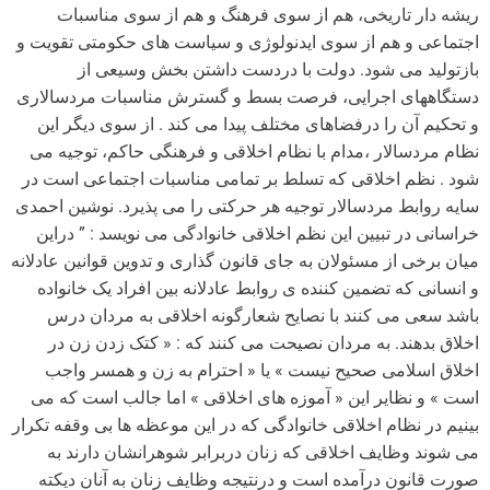
ریشه دار تاریخی، هم از سوی فرهنگ و هم از سوی مناسبات
اجتماعی و هم از سوی ایدنولوژی و سیاست های حکومتی تقویت و
بازتولید می شود. دولت با دردست داشتن بخش وسیعی از
دستگاههای اجرایی، فرصت بسط و گسترش مناسبات مردسالاری
و تحکیم آن را درفضاهای مختلف پیدا می کند . از سوی دیگر این
نظام مردسالار ،مدام با نظام اخلاقی و فرهنگی حاکم، توجیه می
شود . نظم اخلاقی که تسلط بر تمامی مناسبات اجتماعی است در
سایه روابط مردسالار توجیه هر حرکتی را می پذیرد. نوشین احمدی
خراسانی در تبیین این نظم اخلاقی خانوادگی می نویسد : ” دراین
میان برخی از مسئولان به جای قانون گذاری و تدوین قوانین عادلانه
و انسانی که تضمین کننده ی روابط عادلانه بین افراد یک خانواده
باشد سعی می کنند با نصایح شعارگونه اخلاقی به مردان درس
اخلاق بدهند. به مردان نصیحت می کنند که : « کتک زدن زن در
اخلاق اسلامی صحیح نیست » یا « احترام به زن و همسر واجب
است » و نظایر این « آموزه های اخلاقی » اما جالب است که می
بینیم در نظام اخلاقی خانوادگی که در این موعظه ها بی وقفه تکرار
می شوند وظایف اخلاقی که زنان دربرابر شوهرانشان دارند به
صورت قانون درآمده است و درنتیجه وظایف زنان به آنان دیکته