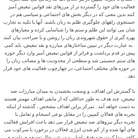
فعالیت های خود را گسترده تر از مرزهای نقد قوانین تبعیض آمیز
کنند بدین معنی که در دیگر بخش های اجتماعی و سیاسی هم در
جستجوی راههای جلوگیری ظلم به زنان باشند. آنها با تکیه به تجارب
شان می توانند این ظلم و ستم ها را شناسایی کرده و معیارهای
بهره گیری از حقوق شهروندی زنان را روشن و با صراحت بیان کنند
. به عبارت دیگر در تبیین ساختارهای مبارزه و نقد تبعیض، باید کمی
پیش تر قدم برداشت و فراتر از قوانین تبعیض آمیز وارد دیگر حوزه
های ستم جنسیتی شد و سطحی از محدودیت ها و مصائب زنان را
در حوزه های مختلف اجتماعی، در چهارچوب فعالیت های خود قرار
دهد .
با گسترش این اهداف، و وسعت بخشیدن به میدان مبارزات ضد
تبعیض، چند هدف به طور حداقلی که از مابقی اهداف مهمتر هستند
به دست خواهد آمد . تمرکز براین اهداف مشخص ، گذشته از اینکه
تجربه های فعالان کمپین را در مقابل نوعی انسجام و تعامل با
تجربه دیگر نیروهای ضد تبعیض قرار می دهد باعث افزایش فعالیت
های آنها شده و از کم شدن انرژی فعالان در برخورد با سرکوب می
کاهد . پیدا کردن چند هدف اصلی و در عین حال توسعه ی دامنه ی