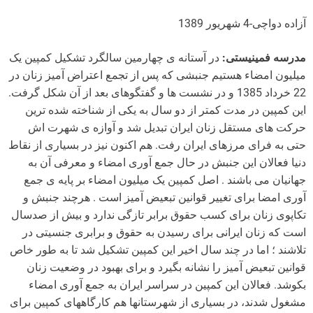
آزاده دواچی-4 شهریور 1389
مدرسه فمینیستی:
در آستانه ی چهارمین سالگرد تشکیل کمپین یک
میلیون امضاء هستیم جنبشی که پس از تجمع اعتراض آمیز زنان در
22 خرداد 1385 و در نشست ها و گفتگوهای بعد از آن شکل گرفت.
این کمپین در مدت کمتر از دو سال به یکی از شناخته شده ترین
حرکت های مستقل زنان ایران تبدیل شد و آوازه ی شهرت اش
حتی به فرای مرزهای ایران رفت. هم اکنون نیز در بسیاری از نقاط
دنیا فعالان این جنبش در حال جمع آوری امضاء و معرفی آن به
جهانیان می باشند . اصل کمپین یک میلیون امضاء بر پایه ی جمع
آوری امضا برای تغییر قوانین تبعیض آمیز است . هرچند جنبش و
تکاپوی زنان برای کسب حقوق برابر تازگی ندارد و بیش از صدسال
است که زنان ایرانی برای رسیدن به حقوق و برابری جنسیتی در
تلاشند ؛ اما در چند سال اخیر این کمپین تشکیل شد تا به طور خاص
قوانین تبعیض آمیز را نشانه بگیرد و برای بهبود در وضعیت زنان
بکوشد. فعالان این کمپین در سراسر ایران به جمع آوری امضاء
مشغول شدند، در بسیاری از شهرستانها هم کارگاههای کمپین برای