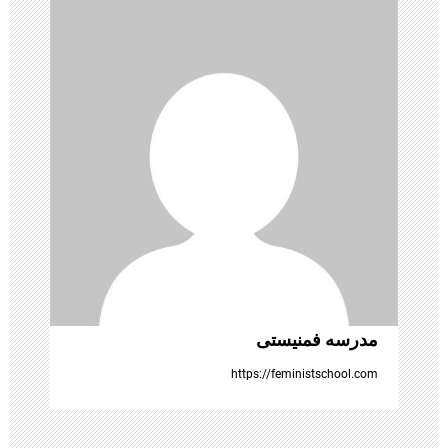
و
ش
ت
ه‌
ه
ا
مدرسه فمنیستی
https://feministschool.com