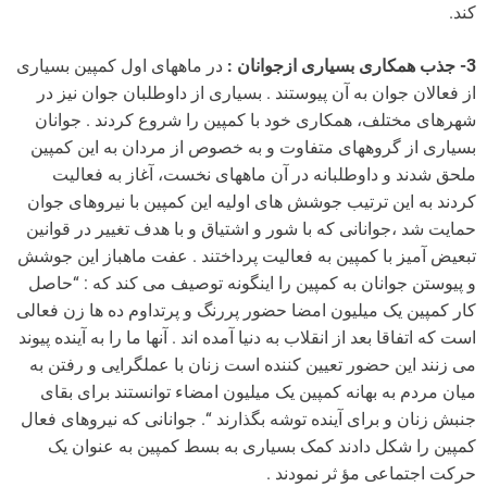
کند.
3- جذب همکاری بسیاری ازجوانان :
در ماههای اول کمپین بسیاری
از فعالان جوان به آن پیوستند . بسیاری از داوطلبان جوان نیز در
شهرهای مختلف، همکاری خود با کمپین را شروع کردند . جوانان
بسیاری از گروههای متفاوت و به خصوص از مردان به این کمپین
ملحق شدند و داوطلبانه در آن ماههای نخست، آغاز به فعالیت
کردند به این ترتیب جوشش های اولیه این کمپین با نیروهای جوان
حمایت شد ،جوانانی که با شور و اشتیاق و با هدف تغییر در قوانین
تبعیض آمیز با کمپین به فعالیت پرداختند . عفت ماهباز این جوشش
و پیوستن جوانان به کمپین را اینگونه توصیف می کند که : “حاصل
کار کمپین یک میلیون امضا حضور پررنگ و پرتداوم ده ها زن فعالی
است که اتفاقا بعد از انقلاب به دنیا آمده اند . آنها ما را به آینده پیوند
می زنند این حضور تعیین کننده است زنان با عملگرایی و رفتن به
میان مردم به بهانه کمپین یک میلیون امضاء توانستند برای بقای
جنبش زنان و برای آینده توشه بگذارند “. جوانانی که نیروهای فعال
کمپین را شکل دادند کمک بسیاری به بسط کمپین به عنوان یک
حرکت اجتماعی مؤ ثر نمودند .