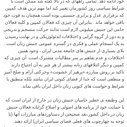
خود ادامه دهد. تمامی راههای که در بالا گفته شد ممکن است با
شرایط سیاسی روز کشورمان تغییر کند اما مهم ترین هدف کمپین
که برقراری عدل و برابری جنسیتی بوده است همچنان به قوت خود
باقی خواهد ماند . بنابراین آن چیزی که فعالان کمپین و کلیه فعالان
حامی این جنبش میلیونی لازم است بدانند حرکت منسجم و تدریجی
و به دور از گروه گرایی و اختلافات ایدئولوژیکی و در نهایت رسیدن
به یک انسجام عملی و فکری در گستره عمومی جنبش زنان است .
بلای بسیاری از جنبش های جامعه مدنی ایران ، وجود همین
اختلافات و عدم تفاهم بر سر مطالبات مشترک است. آن چیزی که
کمپین و دیگر ائتلافهای زنانه بیشتر از هر چیز به آن اجتیاج دارند
تاکید بر روش مبارزه «پرهیز از خشونت» وحرکتی آرام و صلح آمیز
و منطقی است که جدا از فضای کنونی ایران نباشد بلکه منطبق با
شرایط و خواست های کنونی زنان داخل ایران باقی بماند.
این وظیفه ی خطیر حامیان جنبش زنان در خارج از ایران است که
با حمایت خود از برنامه های اصولی و اصلاح گرایانه فعالان جنبش
زنان در داخل کشور،نقد صحیحی از دستاوردهای مبارزات آنها (با
توجه به چهارچوب های فعلی فضای سیاسی ایران) ارائه دهند.