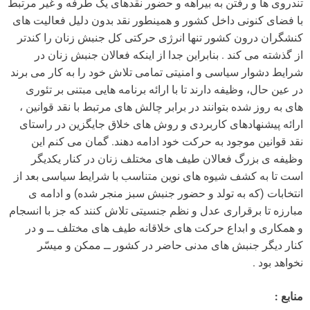
تندروی ها و رفتن به بیراهه و حضور نقدهای یک طرفه و غیر مرتبط
با فضای کنونی داخل کشور و همینطور نقد بدون دلیل فعالیت های
کنشگران درون کشور تنها انرژی حرکتی کل جنبش زنان را کندتر
از گذشته می کند . بنابراین جدا از اینکه فعالان جنبش زنان در
شرایط دشوار سیاسی و امنیتی تمامی تلاش خود را به کار می برند
در عین حال، وظیفه دارند تا با ارائه برنامه هایی مبتنی بر تئوری
های به روز شده بتوانند در برابر چالش های مرتبط با نقد قوانین ،
ارائه پیشنهادهای کاربردی و روش های خلاق جایگزین در راستای
نقد قوانین موجود به حرکت خود ادامه دهند. گمان می کنم این
وظیفه ی بزرگ فعالان طیف های مختلف زنان در کنار یکدیگر
است تا به کشف شیوه های نوین متناسب با شرایط سیاسی بعد از
انتخابات (که به تولد و حضور جنبش سبز منجر شده) و ادامه ی
مبارزه تا برقراری عدل و نظم جنسیتی تلاش کنند که جز با انسجام
و همکاری و ابداع حرکت های خلاقانه طیف های مختلف ــ و در
کنار دیگر جنبش های مدنی حاضر در کشور ــ ممکن و میسّر
نخواهد بود .
منابع :