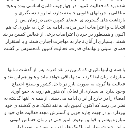
شده بود که فعالیت کمپین در چهارچوب قانون اساسی بوده و هیچ
منافاتی با جریانهای قانونی جامعه ندارد، اما روند دستگیری و
بازداشت های گسترده ی اعضای کمپین حتی در زمان پس از
انتخابات و اعتراضات اخیر مردمی ادامه پیدا کرد. به طوری که هم
اکنون و همینطور در جریان اعتراضات برخی از فعالین کمپین در بند
شدند ، بسیاری از آنان ناچار به مهاجرت اجباری شدند و با استقرار
فضای امنیتی و نهادهای قدرت، فعالیت کمپین نامحسوس تر گشت
.
با همه ی اینها تاثیری که کمپین در نقد قدرت پس از گذشت سالها
مبارزات زنان ایفا کرد تا مدتها باقی خواهد ماند و هنوز هم این نقد و
فعالیت ها گرچه به صورت بارز در داخل کشور و سطح اجتماع
وجود ندارد اما بسیاری از فعالان آن هنوز هم رویه ی جمع آوری
امضاء را در خارج از ایران ادامه می دهند . از همه ی اینها گذشته به
نظر می رسد که اکنون کمپین باید به نقد تکنیک های گذشته ی خود
بپردازد، و در جهت چاره جویی و گسترش مجدد فعالیت های خود و
مبارزه بیشتر با قوانین تبعیض آمیز حتی در زمان حساس کنونی
برآید . چند شیوه از این تاکتیک ها را در زیر مورد بررسی قرار