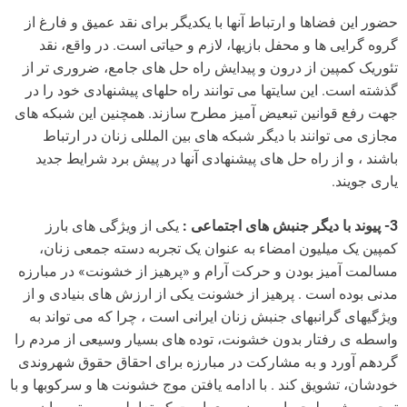
حضور این فضاها و ارتباط آنها با یکدیگر برای نقد عمیق و فارغ از
گروه گرایی ها و محفل بازیها، لازم و حیاتی است. در واقع، نقد
تئوریک کمپین از درون و پیدایش راه حل های جامع، ضروری تر از
گذشته است. این سایتها می توانند راه حلهای پیشنهادی خود را در
جهت رفع قوانین تبعیض آمیز مطرح سازند. همچنین این شبکه های
مجازی می توانند با دیگر شبکه های بین المللی زنان در ارتباط
باشند ، و از راه حل های پیشنهادی آنها در پیش برد شرایط جدید
یاری جویند.
3- پیوند با دیگر جنبش های اجتماعی :
یکی از ویژگی های بارز
کمپین یک میلیون امضاء به عنوان یک تجربه دسته جمعی زنان،
مسالمت آمیز بودن و حرکت آرام و «پرهیز از خشونت» در مبارزه
مدنی بوده است . پرهیز از خشونت یکی از ارزش های بنیادی و از
ویژگیهای گرانبهای جنبش زنان ایرانی است ، چرا که می تواند به
واسطه ی رفتار بدون خشونت، توده های بسیار وسیعی از مردم را
گردهم آورد و به مشارکت در مبارزه برای احقاق حقوق شهروندی
خودشان، تشویق کند . با ادامه یافتن موج خشونت ها و سرکوبها و با