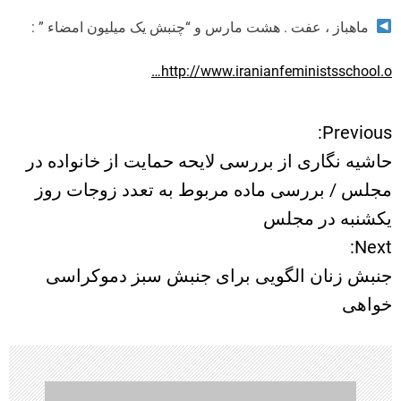
ماهباز ، عفت . هشت مارس و “چنبش یک میلیون امضاء ” :
http://www.iranianfeministsschool.o…
Previous:
ر
حاشیه نگاری از بررسی لایحه حمایت از خانواده در
ا
مجلس / بررسی ماده مربوط به تعدد زوجات روز
یکشنبه در مجلس
ه
Next:
ب
جنبش زنان الگویی برای جنبش سبز دموکراسی
خواهی
ر
ی
ن