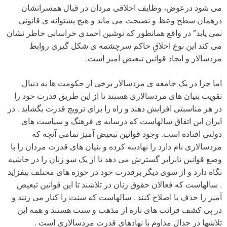
می شود درعوض، وظایف اخلاقی مردان در قبال همسرانشان
درهمان سطح وعظ و نصیحت می ماند و هیچ پشتوانه ی قانونی
نمی یابد” در واقع همانطور که نوشین احمدی خراسانی خاطر نشان
می کند این نوع اخلاقِ حاکم سرچشمه ی شکل گیری روابط
مردسالار و ایجاد قوانین تبعیض آمیز است.
اما چرا در یک جامعه ی مردسالار برخی از حکومت ها به دنبال
تقویت بنیان های مردسالاری هستند تا از این طریق قدرت خود را
در هر مناسبتی افزایش دهند و راه را برای ترویج قدرت بگشاید . در
ایران این اتفاق سالهاست که درسایه ی فرهنگ و سیاست های
دولتی افتاده است. وجود قوانین تبعیض آمیز تمامی آنچه که
مردسالاری نام دارد را نهادینه کرده و بنیان های قدرت مردان را با
وضع قوانین نابرابر گسترش می دهد تا از یک سو زنان را در حاشیه
نگاه دارد و از سوی دیگر برقدرت خود در حوزه های مختلف بیفزاید
. سالهاست که فعالان حقوق زنان در تلاشند تا این قوانین تبعیض
آمیز را حذف یا اصلاح کنند . سالهاست که سنت را کنار می زنند و
در پی کشف قرائت های تازه از مذهب و سنت هستند و همه این
تلاشها در جدال مداوم با نهادهای قدرت مردسالاری است .