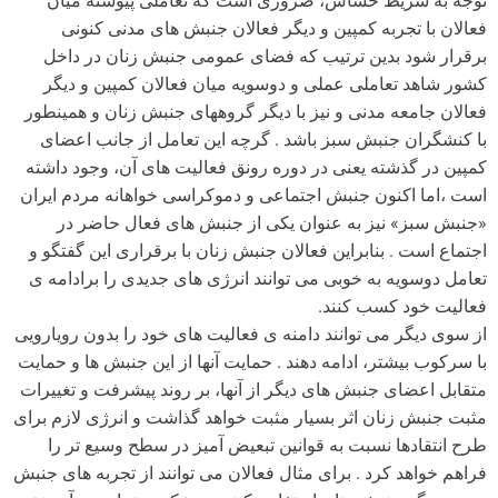
توجه به شریط حساس، ضروری است که تعاملی پیوسته میان
فعالان با تجربه کمپین و دیگر فعالان جنبش های مدنی کنونی
برقرار شود بدین ترتیب که فضای عمومی جنبش زنان در داخل
کشور شاهد تعاملی عملی و دوسویه میان فعالان کمپین و دیگر
فعالان جامعه مدنی و نیز با دیگر گروههای جنبش زنان و همینطور
با کنشگران جنبش سبز باشد . گرچه این تعامل از جانب اعضای
کمپین در گذشته یعنی در دوره رونق فعالیت های آن، وجود داشته
است ،اما اکنون جنبش اجتماعی و دموکراسی خواهانه مردم ایران
«جنبش سبز» نیز به عنوان یکی از جنبش های فعال حاضر در
اجتماع است . بنابراین فعالان جنبش زنان با برقراری این گفتگو و
تعامل دوسویه به خوبی می توانند انرژی های جدیدی را برادامه ی
فعالیت خود کسب کنند.
از سوی دیگر می توانند دامنه ی فعالیت های خود را بدون رویارویی
با سرکوب بیشتر، ادامه دهند . حمایت آنها از این جنبش ها و حمایت
متقابل اعضای جنبش های دیگر از آنها، بر روند پیشرفت و تغییرات
مثبت جنبش زنان اثر بسیار مثبت خواهد گذاشت و انرژی لازم برای
طرح انتقادها نسبت به قوانین تبعیض آمیز در سطح وسیع تر را
فراهم خواهد کرد . برای مثال فعالان می توانند از تجربه های جنبش