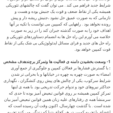
شرایط جدید فراهم می کند . می توان گفت که چالشهای تئوریکی
همیشه یکی از نقاط ضعف و قوت یک جنبش بوده و هست و
تازمانی که به صورت عمیق حل نشود ،جنبش ریشه دار و پیش
رونده نخواهد بود . راههایی که کمیپین می توانست با تکیه بر آنها
اهداف خود را به صورت گذشته جبران کند را در زیر به صورت
خلاصه می آورم این راه حل ها به انضمام دستاوردهای تئوریکی و
راه حل های جدید و فرای مسائل ایدئولوژیکی بی شک یکی از نقاط
قوت کمپین خواهد بود.
1- وسعت بخشیدن دامنه ی فعالیت ها وتمرکز برچندهدف مشخص
:
با گسترش فشارها بر فعالان کمپین و جلوگیری از جمع آوری
امضاء به صورت چهره به چهره در خیابانها و با بحرانی تر شدن
شرایط سرکوب، یکی از چالش های پیش روی کنشگران ، نگهداری
حداکثر نیروهای خود و تدوام حرکت تدریجی بود. با همه ی اینها
تمرکزِ کمپین همیشه بر روی قوانین تبعیض آمیز بوده تا حدی که
سرمنشأ همه ی رفتارهای علیه زنان همین قوانین تبعیض آمیز بیان
شده است . با گذشت چهارسال، اکنون وقت آن رسیده است که
اعضای با تجربه کمپین در هر کجای دنیا که زندگی می کنند تجربه