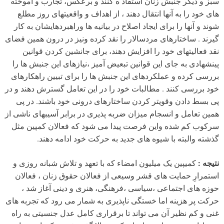
سبز و دیگر جنبش زنان استفاد ه کنند و برعکس، تجارب و آموخته
های خود را به آنها انتقال دهند ، از اهداف و واقعیتهای روز مطلع
شوند و آنها را برای ایجاد اصلاح در بیانیه ها وراهبردهایشان به کار
گیرند . ساختارهای مردسالار را نقد کرده ونیز در درون همین فضای
نقد فعالیتهای خود را افزایش دهند، برای جانشین کردن قوانین
پینشهادی به جای این قوانین تبعیض آمیز ،نیازهای این جنبش ها را
بررسی کرده و عملکردهای این جنبش ها را برای تبیین راهکارهای
خود بررسی کنند . مطالبات خود را در این تعامل گسترش دهند و در
پی بسط دادن وقویتر کردن ساختارهای درونی خود باشند. در پی
همین تعامل و انسجام میزان ضربه پذیری در برابر آسیبهای ناشی از
سرکوب کم شده واین فرصت پیدا می شود که فعالان کمپین مثل
گذشته والبته با شیوه های جدید به حرکت خود ادامه دهند.
نتیجه :
کمیپین یک میلیون امضاء که با تعهد و تلاش شبانه روزی و
استمرارِ حمایت های قشر وسیعی از فعالان حقوق زنان ، فعالان
حوزه های اجتماعی ،سیاسی ،فرهنگی، هنری و دینی آغاز شد ،
حرکت پر هزینه اما خستگی ناپذیری به شمار می رود که تجربه های
غنی و کم نظیر آن می تواند تا برقراری کامل عدل جنسیتی به راه