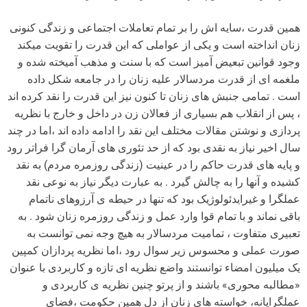
همین قدرت ،سایه اش را بر تمام تعاملات اجتماعی و زندگی کنونی
زنان انداخته است و یکی از عواملی که این قدرت را تقویت میکند
وجود قوانین تبعیض آمیز است که با سنت و مذهب آمیخته شده و
ملغمه ای از قدرت مردسالار علیه زنان را در جامعه شکل داده
است . تمامی جنبش های زنان تا کنون نیز این قدرت را نقد کرده اند
، پس از انقلاب هم بسیاری از فعالان زن در داخل و خارج با نظریه
پردازی و نوشتن مقالات مختلف این نقد را ادامه داده اند ،اما در چند
سال اخیر نیاز به نقدی بود که از حد تئوری های آرمان گرا فراتر رود
و پایه های قدرت حاکم را در عینیت (زندگی روزمره مردم) به نقد
کشیده و آنها را به چالش گیرد . به عبارت دیگر نیاز به نوعی نقد
عملگرا و غیرایدئولوژیک بود که تنها در حیطه ی آرزوهای ناتمام
باقی نماند و با تمام قوا وارد عمل و زندگی روزمره زنان شود . به
تعبیری متفاوت ، تمامیت مردسالار به هیچ وجه نمی توانست به
صورت عملی و محسوس زیر سوال رود ،اما نظریه پردازان کمپین
یک میلیون امضاء توانستند واضع نظریه ای تازه و کاربردی با عنوان
«مطالبه محوری» باشند و از پرتو چنین نظریه ی کاربردی و
عملگرایانه، خواسته های زنان از دل همین حکومت ،فضای