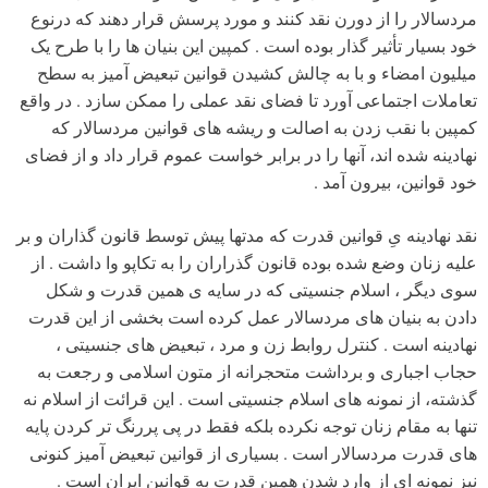
مردسالار را از دورن نقد کنند و مورد پرسش قرار دهند که درنوع
خود بسیار تأثیر گذار بوده است . کمپین این بنیان ها را با طرح یک
میلیون امضاء و با به چالش کشیدن قوانین تبعیض آمیز به سطح
تعاملات اجتماعی آورد تا فضای نقد عملی را ممکن سازد . در واقع
کمپین با نقب زدن به اصالت و ریشه های قوانین مردسالار که
نهادینه شده اند، آنها را در برابر خواست عموم قرار داد و از فضای
خود قوانین، بیرون آمد .
نقد نهادینه یِ قوانین قدرت که مدتها پیش توسط قانون گذاران و بر
علیه زنان وضع شده بوده قانون گذراران را به تکاپو وا داشت . از
سوی دیگر ، اسلام جنسیتی که در سایه ی همین قدرت و شکل
دادن به بنیان های مردسالار عمل کرده است بخشی از این قدرت
نهادینه است . کنترل روابط زن و مرد ، تبعیض های جنسیتی ،
حجاب اجباری و برداشت متحجرانه از متون اسلامی و رجعت به
گذشته، از نمونه های اسلام جنسیتی است . این قرائت از اسلام نه
تنها به مقام زنان توجه نکرده بلکه فقط در پی پررنگ تر کردن پایه
های قدرت مردسالار است . بسیاری از قوانین تبعیض آمیز کنونی
نیز نمونه ای از وارد شدن همین قدرت به قوانین ایران است .