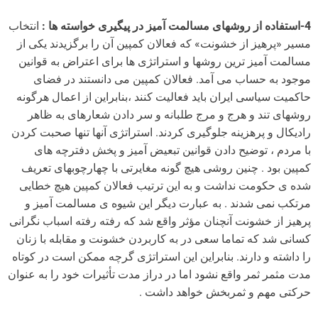
4-استفاده از روشهای مسالمت آمیز در پیگیری خواسته ها :
انتخاب
مسیر «پرهیز از خشونت» که فعالان کمپین آن را برگزیدند یکی از
مسالمت آمیز ترین روشها و استراتژی ها برای اعتراض به قوانین
موجود به حساب می آمد. فعالان کمپین می دانستند در فضای
حاکمیت سیاسی ایران باید فعالیت کنند ،بنابراین از اعمال هرگونه
روشهای تند و هرج و مرج طلبانه و سر دادن شعارهای به ظاهر
رادیکال و پرهزینه جلوگیری کردند. استراتژی آنها تنها صحبت کردن
با مردم ، توضیح دادن قوانین تبعیض آمیز و پخش دفترچه های
کمپین بود . چنین روشی هیچ گونه مغایرتی با چهارچوبهای تعریف
شده ی حکومت نداشت و به این ترتیب فعالان کمپین هیچ خطایی
مرتکب نمی شدند . به عبارت دیگر این شیوه ی مسالمت آمیز و
پرهیز از خشونت آنچنان مؤثر واقع شد که رفته رفته اسباب نگرانی
کسانی شد که تماما سعی در به کاربردن خشونت و مقابله با زنان
را داشته و دارند. بنابراین این استراتژی گرچه ممکن است در کوتاه
مدت مثمر ثمر واقع نشود اما در دراز مدت تأثیرات خود را به عنوان
حرکتی مهم و ثمربخش خواهد داشت .