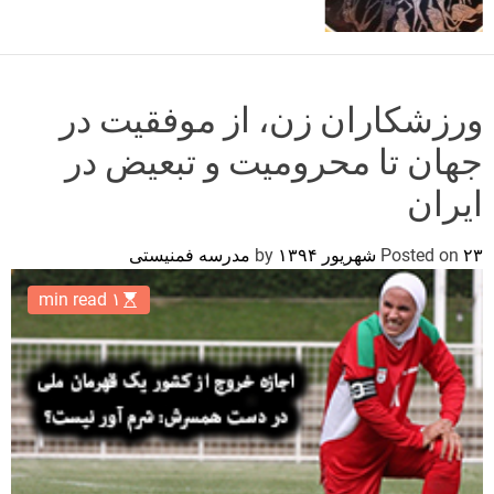
o
r
m
o
d
ورزشکاران زن، از موفقیت در
e
جهان تا محرومیت و تبعیض در
ایران
۲۳ شهریور ۱۳۹۴
Posted on
by
مدرسه فمنیستی
۱ min read