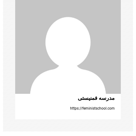
ی
ن
و
ش
ت
ه‌
ه
مدرسه فمنیستی
ا
https://feministschool.com