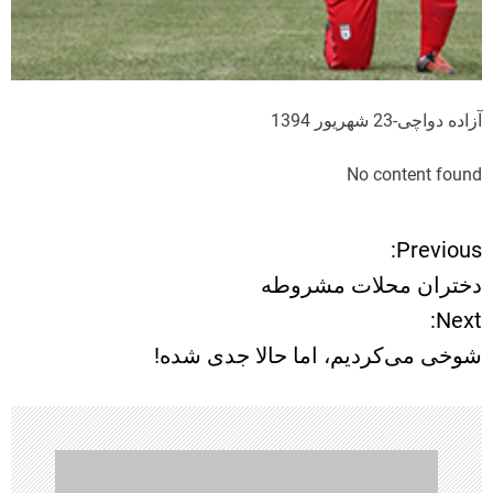
آزاده دواچی-23 شهریور 1394
No content found
Previous:
ر
دختران محلات مشروطه
ا
Next:
شوخی می‌کردیم، اما حالا جدی شده!
ه
ب
ر