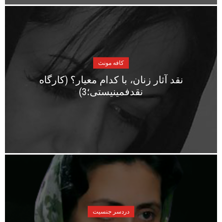
کافه مونث
نقد آثار زنان، با کدام معیار؟ (کارگاه
نقدفمینیستی؛3)
دردسر جنسیت