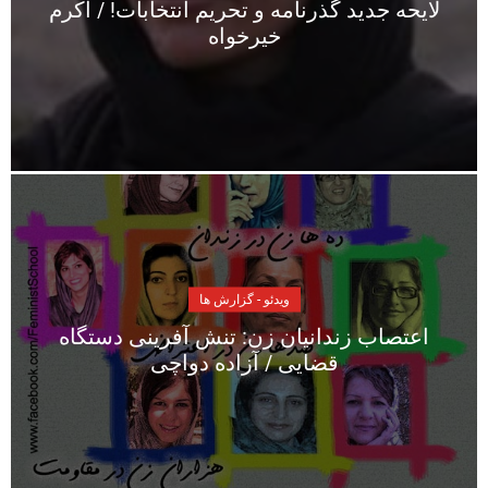
لایحه جدید گذرنامه و تحریم انتخابات! / اکرم
خیرخواه
ویدئو - گزارش ها
اعتصاب زندانیان زن: تنش آفرینی دستگاه
قضایی / آزاده دواچی