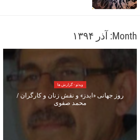
o
r
m
o
d
Month:
آذر ۱۳۹۴
e
ویدئو - گزارش ها
روز جهانی «ایدز» و نقش زنان و کارگران /
محمد صفوی