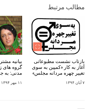
ش
مطالب مرتبط
ت
ه‌
ه
ا
بازتاب نشست مطبوعاتی
بیانیه مشتر
آغاز به کار «کمپین به سوی
گروه های زن
تغییر چهره مردانه مجلس»
مدنی: به ج
در رسانه ها
نرگس محمدی
۷ آبان ۱۳۹۴
۱۱ مهر ۱۳۹۴
روز جهانی ک
کنید