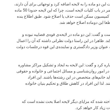
 دو ماده را به لایحه‌ اضافه کرد و توجهاتی برای آن دارند،
اما بحث مجلس مخصوصا کمیسیون قضایی درحال حاضر در باب کلیات لایحه است، چرا که این لایحه حدودا 50 ماده
 لایحه‌ی بسیار خوبی است، البته مواد 23 و 25 در کمیسیون ممکن است حذف یا اصلاح شود. طبق اطلاع بنده
عا این دوماده اصلاح خواهد شد.
ست و گفت: این دو ماده در لایحه‌ی قوه‌ی قضاییه نبوده و
د. ظاهرا در این راستا دولت نظراتی داشته که آن را اعمال
به عنوان وزیر دادگستری و نماینده‌ی این قوه درجلسات دولت
اره کرد و گفت: این لایحه به ایجاد و تشکیل مراکز مشاوره
ص در امور روان‌شناسی و مسائل اجتماعی و خانواده و حقوقی
اید خانم‌های متخصص در این رشته‌ها باشند. این افراد
د. لذا این افراد در کاهش طلاق و تحکیم بنیان‌ خانواده
‌ی وی، در این لایحه به‌حدی به مواد 23 و 25 پرداخته شده که مزایای دیگر لایحه اصلا بحث نشده است که
یاد کار خواهد کرد.