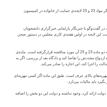
: مخبر کمیسیون قضایی و حقوقی مجلس گفت: اگر مواد 23 و 25 لایحه‌ی حمایت از خانواده در کمیسیون
 در گفت‌وگو با خبرنگار پارلمانی خبرگزاری دانشجویان
 گفت: این لایحه در اولین هفته‌ی کاری مجلس در دستور صحن
وی افزود: این لایحه مطالب زیادی دارد. اما در این لایحه دو ماده 23 و 25 آن مورد مناقشه قرارگرفته است. ماده‌ی
ه ازدواج مجددش را تقاضا کند و دادگاه بعد از بررسی، اگر به
الت را اجرا کند، این اجازه را صادر می‌کند.
 داد: ماده‌ی 25 هم درخصوص مهریه‌های بالای عرف است. طبق این ماده اگر کسی مهریه‌ای
یرد باید مالیات بپردازد.
ه دولت ارائه کرد، وجود نداشته و دولت این دو بخش را اضافه