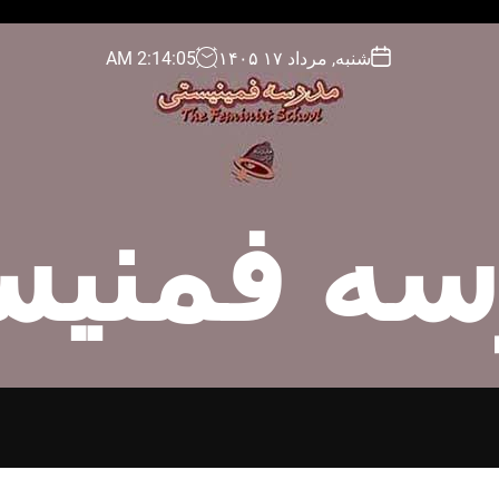
شنبه, مرداد ۱۷ ۱۴۰۵
06
:
14
:
2
AM
سه فمنیس