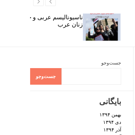
r
t
ff
c
c
l
h
h
e
ناسیونالیسم عربی و جنبش
c
زنان عرب
o
l
o
r
m
o
d
جست‌وجو
e
جست‌وجو
بایگانی
بهمن ۱۳۹۴
دی ۱۳۹۴
آذر ۱۳۹۴