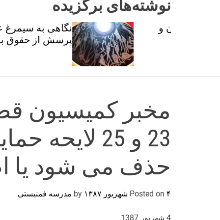
نوشته‌های برگزیده
ان و
نگاهی به سیمرغ عطار با
تی
پرسش از حقوق برابر
مخبر کمیسیون قض
23 و 25 لایحه 
حذف می شود یا ا
۴ شهریور ۱۳۸۷
Posted on
by
مدرسه فمنیستی
4 شهریور 1387