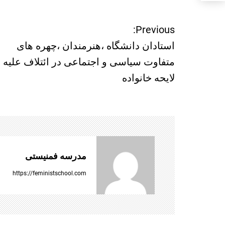
Previous:
ر
استادان دانشگاه ،هنرمندان ،چهره های
ا
متفاوت سیاسی و اجتماعی در ائتلاف علیه
لایحه خانواده
ه
ب
ر
ی
مدرسه فمنیستی
ن
https://feministschool.com
و