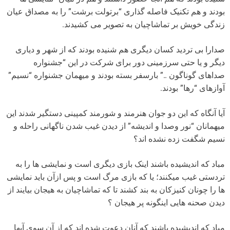
بودند و هم تکنیک فاصله گذاری “برتولت برشت” را به مصداق عیان
زندگی خویش بر تماشاچیان به تصویر می کشیدند.
صدارا بی تردید کسان دیگری هم شنیده بودند که از شهر و دیاری
دیگر و یا حتی سرزمینی دور برای شرکت در این “جشنواره
صداهای گوناگون ..” بارسفر بسته بودند و میهمان جشنواره “نسیم”
آوازهای “رها” بودند.
آیا آنگاه که این دو جوان هنرمند و شورمند کمپینی دستگیر شدند این
میهمانان “نور وصدا و اندیشه” از دیدن غیب شدن ناگهانی راحله و
نسیم شگفت زده نشده اند؟
مباد که اندیشیده باشند اینک بازی دیگری است و نمایشی ها را به
تردستی غیب میکنند؛ یا که بازی مرگ است و پس ازآن باید نمایشی
ها را چونان کنیزکان به بند کشند تا که تماشاچیان به هیجان بیایند از
دیدن صحنه هایی اینگونه پر هیجان ؟
مباد که اندیشیده باشند که آنان دعوت شده اند که از آن سوی آبها