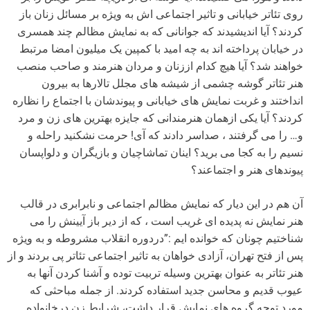
روی تئاتر خیابانی و تاثیر اجتماعی اش به ویژه بر مسائل زنان باز
کردند؟ آیا اندیشیدند که جوانانی که به نمایش مظالم چند همسری
در خیابان پرداخته اند به چه امید با کمپین یک میلیون امضا مرتبط
خواهند شد؟ آیا هیچ کدام اززنان و مردان هنرمند و صاحب منصب
هنر تئاتر گوشه چشمی از شیشه های مجلل تالارها به بیرون
انداختند و غربت نمایش های خیابانی و پیوندشان با اجتماع را نظاره
کردند؟ آیا یکی ازهمان هنرمندانی که جایزه بهترین های زن و مرد
و… را می گرفتند ، صداسر دادند که آی! حرمت نشکنید راحله و
نسیم را به کجا می برید؟ اینان تماشاچیان و بازیگران و دلواپسان
پیوندهای هنر و اجتماعند؟
آن هم در این دیار که نمایش مظالم اجتماعی و نابرابری در قالب
هنر نمایش نه پدیده ای غریب است ، که از دیر باز آیینش را می
شناختیم چونان که خوانده ایم :”دردوره انقلاب مشروطه و به ویژه
پس از فتح تهران، آزادی خواهان به تاثیر اجتماعی تئاتر پی بردند و از
هنر تئاتر به عنوان بهترین وسیله تربیت توده و آشنا کردن آنها به
عیوب قدیم و محاسن جدید استفاده کردند. از جمله مباحثی که
مورد توجه گروه های نمایش قرار داشت، شرایط زن درخانواده