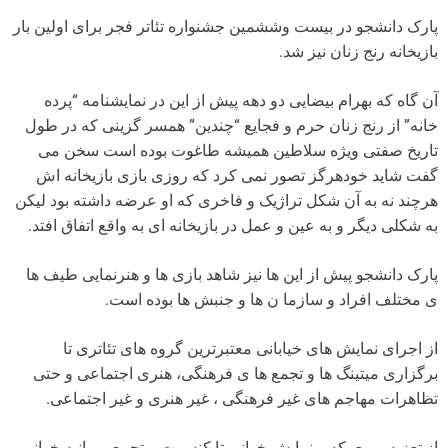
پارک دانشجو در بیست وششمین جشنواره تئاتر فجر برای اولین بار
بازیخانه رنج زنان نیز شد.
آن گاه که بهرام بیضایی دو دهه پیش از این در نمایشنامه “پرده
خانه” از رنج زنان حرم و فجایع “چندین” همسر گزینی که در طول
تاریخ صفتی ویژه سلاطین همیشه طاغوت بوده است سخن می
گفت شاید خودهرگز تصور نمی کرد که روزی بازی بازیخانه اش
هرچند نه به آن شکل تراژیک و فاخری که او عرضه داشته بود لیکن
به شکلی دیگر و به عین و عمل در بازیخانه ای به واقع اتفاق افتد.
پارک دانشجو پیش از این ها نیز شاهد بازی ها و هنرنمایی طیف ها
ی مختلف افراد و سازما ن ها و جنبش ها بوده است.
از اجرای نمایش های خیابانی معتبرترین گروه های تئاتری تا
برگزاری میتینگ ها و تجمع ها ی فرهنگی، هنری اجتماعی و حتی
تظاهرات مهاجم های غیر فرهنگی ، غیر هنری و غیر اجتماعی.
از تعزیه و معرکه و نمایش خوانی تا کنسرت و تجمع و بیانیه خوانی.