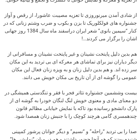
از شادی آمدن میرنوروزی تا تعزیه مصیبت عاشورا، از رقص و آواز
جشنواره های فولکلوریک تا بزن و بکوب و ضرب وشتم زنانی که در
کنار “سیمین بانوی” شعر ایران دراسفند ماه سال 1384 روز جهانی
اشان را برگزار می کردند…!
هم بدین دلیل پایتخت نشینان و غیر پایتخت نشینان و مسافرانی از
دیگر دیاران نیز برای تماشای هر معرکه ای بی تردید به این مکان
سر زده اند. و هم بدین دلیل زنان و به ویزه زنان فعال این مکان
عمومی را گوشه ای از آن تاریخ بی مکان خویش می دانند.
بیست وششمین جشنواره تئاتر فجر با فقر و تنگدستی همیشگی در
دو معنای مادی و معنوی خویش لنگ لنگان خودرا به گوشه ای از
پارک دانشجو رسانیده بود تاکه با نمایش خیابانی مظالم قانون
چندهمسری گامی هرچند کوچک را با جنبش زنان همصدا شود.
صدا را بی تردید “راحله” و “نسیم” و دیگر جوانان پرشور کمپینی
شنیده بودند که هم آنجا حضور داشتند و هم در میان “نمایشی ها”