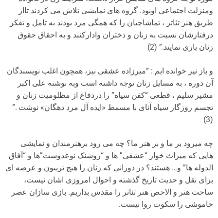
ومنزلت اجتماعی اوبود. گروه های نمایشی تلاش می کردند تااز
طریق هنر تئاتر ، تماشاچیان را که همگی مرد بودند به تامل و تفکر
درفتارشان نسبت به زنان و دختران وادارکنند و به احقاق حقوق
زنان یاری نمایند.” (2)
و باز نیز خوانده ایم : “میرزاده عشقی نیز، همچون اغلب نویسندگان
آن دوره ، به مسایل زنان توجه داشته است وبه نوشته علی اکبر
مشیر سلیم ، قطعی “کفن سیاه” را دردفاع از مظلومیت زنان و
تجسم روزگار سیاه آنای با مسمط «ایده آل مرد دهگان» نوشت .”
(3)
چه میرود بر ما و بر هنر ما؟ چه می رود برهنرمندان و نمایشی
هایی که میراث خوار “عشقی” ها و “روشنک نوعدوست”ها و “آفاق
الدوله ها” و… هستند؟ در دورانی که زنان را هیچ تریبون و عرصه ای
برای نقل و حدیث تاریخ گذشته و احوال امروزی اشان نیست،
ساحت هنر و الاخص هنر تئاتر را مقدس بداریم. بازی سازان عصر
خاموشی را سکوت روا نیست.