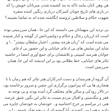
هن وهن کنان بیایند تاکه به بند کشیده شدن میزبانان خویش را که
در بازی های تاریخ چونان کنیزکان درباری رنگین کننده سفره
شهوت حکام و سلاطین ثروتمند انگاشته شده اند به تماشا نشینند؟
بی تردید این میهمانان می دانستند که این جا ، همان سرزمینی بوده
است که اززبان رجال و حکام و دولتمردانش از گوشه و کنار شنیده
می شده است که “زنان هرچه بیشتر ، اعتبار سلطان بیشتر” …! و
شاید این نمایش های بی ادعای خیابانی و این حضور بی ادعای
جوانان هنرمند کمپینی و تلاششان برای جمع آوری امضا در حاشیه
تئاتر های خیابانی، خط بطلانی بود بر این اندیشه که این جا، همان
سرزمین است.
آن گروه از هنرمندان و دست اندرکاران هنر تئاتر که هم زمان با نا
هنجاری ها یی که پیرامون برگزاری این جشن و سرور برخاسته بود،
در تالار رودکی و سالن های مختلف گرد آمده بودند و بی توجه به
فقر و تنگدستی و اقبال مردم نسبت به تئاتر این نگین عتیق عرصه
هنر، در مراسم پر خرج اختتامیه و… خودشان به خودشان جایزه می
دادند و هورا می کشیدند، آیا گوشه ای از دریچه تفکر خویش را بر