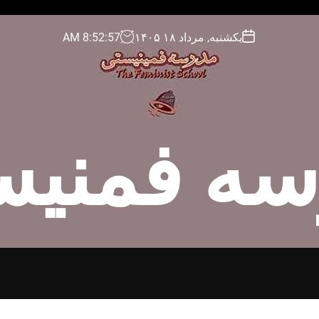
یکشنبه, مرداد ۱۸ ۱۴۰۵
58
:
52
:
8
AM
سه فمنیس