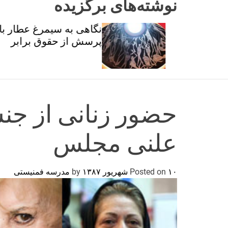
نوشته‌های برگزیده
ان و
نگاهی به سیمرغ عطار با
تی
پرسش از حقوق برابر
حضور زنانی از جن
علنی مجلس
۱۰ شهریور ۱۳۸۷
Posted on
by
مدرسه فمنیستی