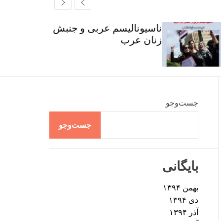
r
t
ff
c
c
l
h
h
e
ناسیونالیسم عربی و جنبش
c
زنان عرب
o
l
o
r
m
o
d
جست‌وجو
e
جست‌وجو
بایگانی
بهمن ۱۳۹۴
دی ۱۳۹۴
آذر ۱۳۹۴