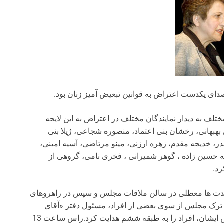
دای یکدست اعتراض به قوانین تبعیض آمیز زنان بود.
 از ظهر گروه های مختلف به دیدار نمایندگان مختلف در اعتراض به این لایحه
بهبهانی، رخشان بنی اعتماد، منصوره شجاعی، ژیلا بنی
، خدیجه مقدم، زهره ارزنی، مینو مرتاضی، آسیه امینی،
ه حسین زاده ، گوهر شمیرانی ، فخری نامی، گروهی از
رد.
 مدت ها معطلی در سالن ملاقات مجلس و سپس در راهروهای
 ترک مجلس از سوی بعضی از افراد، مسئول دفتر «آقای
تجری»، نماینده تهران و معاون کمیسیون قضایی مجلس ایشان، افراد را به طبقه ششم هدایت کرد.راس ساعت 13