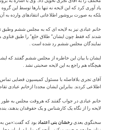
مختلف را به آقای تجری تحویل داد. وی با اشاره به برو
یاد آوری کرد که این لایحه نه تنها بارها توسط این گروه
بلکه به صورت بروشور اطلاعاتی انتقادهای وارده به آن
خانم عبادی نیز به لایحه ای که به مجلس ششم وطبق تقا
شدند که فقط چون ایشان” طلاق خلع” را طبق فتاوی من
نمایندگان مجلس ششم رد شده است .
ایشان با بیان این خاطره از مجلس ششم گفتند که ایشان 
هیچگاه هم راجع به این لایحه صحبتی نشد .
آقای تجری بلافاصله با مسئول کمیسیون قضایی تماس گرف
اطلاعی کردند. بنابراین ایشان مجددا ازخانم عبادی تقاضا 
خانم عبادی در جواب گفتند که هروقت مجلس به طور رس
لایحه را از نگاه یک کارشناس و یک حقوقدان بدهند، بنده 
سخنگوی بعدی
رخشان بنی اعتماد
بود که گفت:«من به ا
زنان جامعه صحبت میکنم . آنچه که ما را درایران دچا