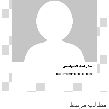
ن
و
ش
ت
ه‌
ه
مدرسه فمنیستی
ا
https://feministschool.com
مطالب مرتبط