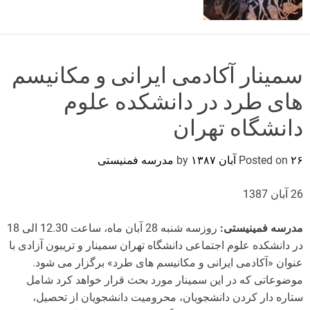
o
r
m
o
d
سمینار آکادمی ایرانی و مکانیسم
e
های طرد در دانشکده علوم
دانشگاه تهران
۲۶ آبان ۱۳۸۷
Posted on
by
مدرسه فمنیستی
26 آبان 1387
مدرسه فمینیستی:
روزسه شنبه 28 آبان ماه، ساعت 12.30 الی 18
در دانشکده علوم اجتماعی دانشگاه تهران سمینار و تریبون آزادی با
عنوان «آکادمی ایرانی و مکانیسم های طرد» برگزار می شود.
موضوعاتی که در این سمینار مورد بحث قرار خواهد کرد شامل
ستاره دار کردن دانشجویان، محرومیت دانشجویان از تحصیل،