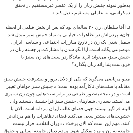
به‌طور نمونه جنبش زنان را از یک عنصر غیرمستقیم در تحقق
دمکراسی، به عاملی مستقیم تبدیل کند.»
ندا آقا سلطان، زن ۲۶ ساله‌‌ای بود که پس از پخش فیلمی از لحظه
جان‌سپردن‌اش در تظاهرات خیابانی به نماد جنبش سبز مبدل شد.
سمبل شدن یک زن در تاریخ مبارزات اجتماعی و سیاسی ایران،
موضوعی یگانه است. آیا الگو شدن یا مشارکت برجسته زنان در
جنبش سبز، می‌تواند اثری ماندگاردر سنت‌های زن ستیز یا
فرودست پندارانه زنان بگذارد؟
مینو مرتاضی می‌گوید که یکی از دلایل بروز و پیشرفت جنبش سبز،
مقابله با سنت‌های ناکارآمد بوده است: « جنبش سبز خواهان تغییر
است و در نتیجه به‌طور طبیعی در برابر سنت‌هایی چون زن ستیزی
می‌ایستد. بسیاری شعارهای جنبش سبز فراجنسیتی هستند ولی
البته فراگیر نیستند چون فضای غالب ایران مردانه است. الان با
خشونت‌های بیشتر سعی می‌کنند فضای تظاهرات را هم مردانه‌تر
کنند. مهم این است که الان برخلاف دوران انقلاب، قرار نیست
جامعه به زن و مرد تفکیک شود. مردم دنبال جامعه انسانی و حقوق