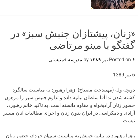
o
r
m
o
d
«زنان، پیشتازان جنبش سبز» در
e
گفتگو با مینو مرتاضی
۶ تیر ۱۳۸۹
Posted on
by
مدرسه فمنیستی
6 تیر 1389
دویچه وله (مهیندخت مصباح): زهرا رهنورد به مناسبت سالگرد
کشته شدن ندا آقا سلطان بیانیه ‌داده و تداوم جنبش سبز را مرهون
حضور زنان آزادیخواه و مقاوم دانسته است. به تاکید خانم رهنورد،
آزادی و دمکراسی در ایران بدون زنان و اجرای مطالبات آنان میسر
نیست.
زهرا رهنورد در بیانیه خویش به مناسبت سی‌ام خرداد، حضور زنان