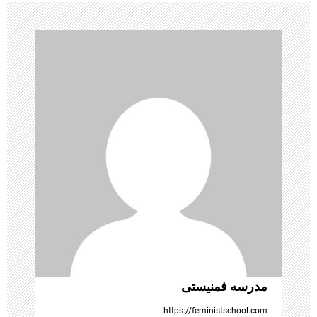
ب
ر
ی
ن
و
ش
ت
ه‌
ه
مدرسه فمنیستی
ا
https://feministschool.com