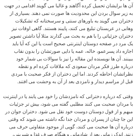
آن ها برایشان تحمیل کرده آگاهند و غالبا می گویند اقدامی در جهت
به زیر سوال بردن این محدودیت ها صورت نمی دهند. بسیاری از
دختران می گویند به باورهای سنتی و سرسختانه که تشکیلات
وهابی در عربستان تبلیغ می کنند، پایبند هستند. گاهی اوقات نیز
دختران جزئیاتی را با هم به بحث می گذارند مثلا آیا داشتن تصویر
یک مرد در صفحه دوستان اینترنتی صحیح است یا این که آیا باید
اجازه داد پسرعمو، خاله، عمه یا دایی صورتشان را بدون نقاب
ببینند. آن ها نویسنده این مقاله را نیز با سوالات بی شمار خود
درباره طرز فکر مردان سعودی که ملاقات کرده ام و نقطه
نظراتشان احاطه کردند. اما این دختران از فکر صحبت با مردی
قبل از مراسم دیدار و نامزدی بعد از آن به وحشت می افتند.
وقتی که درباره دخترانی که نامزدشان را خود می یابند یا در اینترنت
با مردان صحبت می کنند مطلبی گفته می شود، بیش تر جزئیات
مبهم و از قول دوستان دوست خود نقل می شود. دختران جوان در
این جا چنان از پسران و مردان جدا نگه داشته می شوند که وقتی
درباره آن ها صحبت می کنند، گویی از موجود متفاوتی حرف می
زنند. اندک زمانی بعد از شادمانی و هنگام صرف غذا و شیرینی،