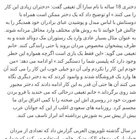
دختری 18 ساله با نام سارا آل تغیفی گفت: «دختران زیادی این کار
را می کنند.» او توضیح داد که یک دختر ممکن است همراه با
دوستانش با لباس مبدل و پوشیدن عبای برادران خود همدیگر را به
چالش فرا خوانند تا به روش های مختلف وارد محافل مردانه شوند.
به عنوان مثال بسیار عادی وارد یک رستوران مک دونالد شده و به
طرف پیشخوان مخصوص مردان بروند یا حتی رانندگی کنند. خانم
تغیفی می گوید: «این فقط یک بازی است اگرچه همواره این خطر
وجود دارد که پلیسی شما را دستگیر کند.» او ادامه می دهد: «من
خودم این کار را نکردم ولی آن دو خیلی خوب این کار را می کنند آن
ها وارد یک فروشگاه شدند و وانمود کردند که به دختر دیگری نگاه
می کنند آن ها حتی آن قدر به این کار ادامه دادند که دختر مجبور
شد روی برگرداند.» خانم تغیفی درحالی که می خندید با فرو بردن
صورت خود در روسری اش این صحنه را با کمی اغراق برای ما
مجسم کرد. روزنامه های سعودی اغلب از این که جوانان عرب
بیش از پیش سر به شورش برداشته اند ابراز تاسف می کنند.
در سال گذشته تلویزیون العربی گزارش داد که تعدادی از مردان
جوان از کمربندهای الکترونیکی خاصی استفاده می کنند که شماره