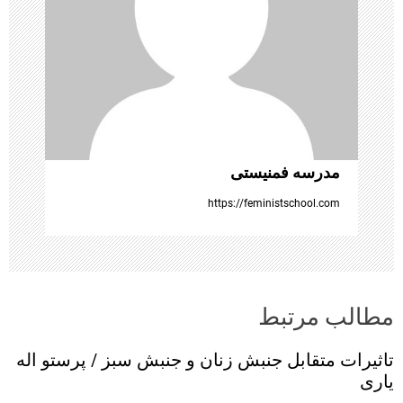
ش
ت
ه‌
ه
ا
مدرسه فمنیستی
https://feministschool.com
مطالب مرتبط
تاثیرات متقابل جنبش زنان و جنبش‌ سبز / پرستو اله
یاری