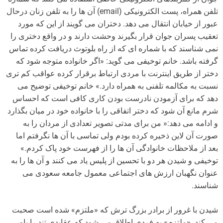
تلفن همراه، پست الکترونیکی (email) آن ها را به تلفن زنان درحال
عبور از خیابان انتقال می دهد. دختران می گویند از این که مورد
تعقیب پسران جوان قرار بگیرند وحشت دارند و در واقع دختری را
نمی شناسند که با شماره ای که از راه بلوتوث دریافت کرده تماس
گرفته باشد. خانم توخیفی می گوید: «اگر خانواده متوجه شود که
دختر از طریق اینترنت با مردی ارتباط برقرار کرده عواقب کم تری
نسبت به مکالمه تلفنی به همراه دارد.» خانم توخیفی توضیح می
دهد که برای آزمودن نادرست بودن کاری کافی است که احساس
شرم مانع آن شود که دختر اتفاقی را با خانواده خود در میان بگذارد
و ادامه می دهد:« من برای مدتی تصویر تعدادی از مردان را به
صورت آن لاین ذخیره کرده بودم ولی تماسی با آن ها نگرفتم اما
بعد از ملاحظات خانوادگی آن ها را از فهرست خود پاک کردم.»
توخیفی و شیدن هر دو با تحسین از پلیس یاد می کنند و آن ها را به
عنوان نگهبان ارزش های اجتماعی معمول جامعه سعودی می
شناسند.
شیدن با غرور از برادر بزرگ ترش که «ملتزم» شده است صحبت
می کند. «ملتزم» به فردی اطلاق می شود که عقایدی تند را باور