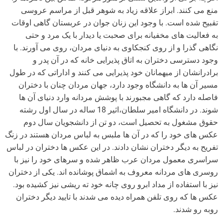
منع می کنند. ابراز علاقه زیاد به شوهر قبل از مراسم عروسی
تقبیح شده است. با وجود این زنان جوان در عربستان گاهی اوقات
به فعالیت های مخفیانه برای صحبت یا دیدار با یک مرد و حتی
نگاهی گذرا و از روی کنجکاوی به دنیای مردان، روی می آورند. با
وجود دسترسی دختران به اتاق پذیرایی خانه که در آن پدر و
برادرانشان از میهمانان خود پذیرایی می کنند و اداراتی که در طول
مسیر آن ها به دانشگاه وجود دارد، جهان مردان چنان با دختران
فاصله دارد که گاهی مجبورند با پوشش مردانه وارد دنیای آن ها
شوند. در دانشگاه امیر سلطان،اثیر 18 ساله در سال اول رشته
حقوق مشغول به تحصیل است، دو تن از دانشجویان سال دوم
عکس های خود را که در آن ها ملبس به لباس مردان هستند در زنگ
تفریح به دیگر دختران نشان دادند. در این عکس ها دختران در لباس
سراسری معمول مردان عرب ظاهر شده و سرهای خود را نیز با
روسری های مردانه معروف به اشماق پوشانده اند. یکی از دختران
نیز با استفاده از مداد ابرو روی چانه خود ته ریشی نیز کشیده بود.
عکس ها که روی تلفن همراه دیده می شدند با تایید دیگر دختران
روبه رو شدند.