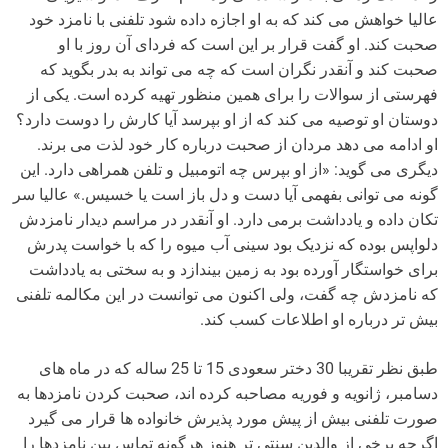
عالیا خواهش می کند که به او اجازه داده شود تلفنی با نامزد خود
صحبت کند. او گفت قرار بر این است که فردای آن روز با او
صحبت کند و آنقدر نگران است که چه می تواند به بدر بگوید که
فهرستی از سوالات را برای همین منظور تهیه کرده است. یکی از
دوستان او توصیه می کند که از او بپرسد آیا کارش را دوست دارد؟
او ادامه می دهد مردان از صحبت درباره کار خود لذت می برند.
دیگری می گوید: «از او بپرس چه اتومبیل و تلفن همراهی دارد. این
گونه می توانی بفهمی آیا دست و دل باز است یا خسیس.» عالیا سر
تکان داده و یادداشت برمی دارد. او آنقدر در مراسم دیدار نامزدش
دلواپس بوده که نزدیک بود سینی آب میوه را که با خواست پدرش
برای خواستگار آورده بود به زمین بیندازد و به سختی به یادداشت
که نامزدش چه گفت، ولی اکنون می توانست در این مکالمه تلفنی
بیش تر درباره او اطلاعات کسب کند.
طبق نظر تقریبا 30 دختر سعودی 15 تا 25 ساله که در ماه های
دسامبر، ژانویه و فوریه مصاحبه کرده اند، صحبت کردن نامزدها به
صورت تلفنی بیش از پیش مورد پذیرش خانواده ها قرار می گیرد
اگرچه برخی از والدین سنتی تر هنوز هرگونه تماس بین نامزدها را