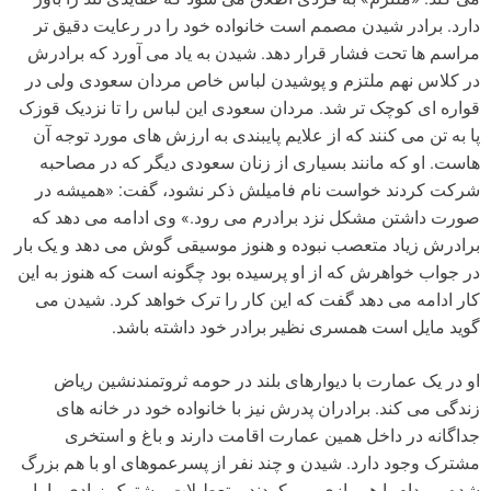
دارد. برادر شیدن مصمم است خانواده خود را در رعایت دقیق تر
مراسم ها تحت فشار قرار دهد. شیدن به یاد می آورد که برادرش
در کلاس نهم ملتزم و پوشیدن لباس خاص مردان سعودی ولی در
قواره ای کوچک تر شد. مردان سعودی این لباس را تا نزدیک قوزک
پا به تن می کنند که از علایم پایبندی به ارزش های مورد توجه آن
هاست. او که مانند بسیاری از زنان سعودی دیگر که در مصاحبه
شرکت کردند خواست نام فامیلش ذکر نشود، گفت: «همیشه در
صورت داشتن مشکل نزد برادرم می رود.» وی ادامه می دهد که
برادرش زیاد متعصب نبوده و هنوز موسیقی گوش می دهد و یک بار
در جواب خواهرش که از او پرسیده بود چگونه است که هنوز به این
کار ادامه می دهد گفت که این کار را ترک خواهد کرد. شیدن می
گوید مایل است همسری نظیر برادر خود داشته باشد.
او در یک عمارت با دیوارهای بلند در حومه ثروتمندنشین ریاض
زندگی می کند. برادران پدرش نیز با خانواده خود در خانه های
جداگانه در داخل همین عمارت اقامت دارند و باغ و استخری
مشترک وجود دارد. شیدن و چند نفر از پسرعموهای او با هم بزرگ
شده و مدام با هم بازی می کردند و تعطیلات مشترک زیادی را با