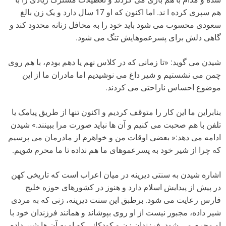
هم سپری کرده ا ند. اما اکنون که او 17 سال دارد و یک زن بالغ
سعودی محسوب می شود باید خود را به محافل زنانه محدود کند و
گاهی دلش برای پسرعموهایش تنگ می شود.
شیدن می گوید: «تا زمانی که در کلاس نهم یا دهم بودم، با هم روی
چمن می نشستیم و شیر داغ می نوشیدیم اما مادران ما از این
موضوع احساس ناراحتی می کردند.
بنابراین ما این کار را متوقف کردیم و اکنون تنها از طریق پیامک یا
تلفن با هم صحبت می کنیم و آن ها نباید صورت مرا ببینند.» شیدن
ادامه می دهد:« بعضی اوقات من و خواهرم از مادرمان می پرسیم
که چرا از شیر خود به پسرعموهای ما هم نداده تا ما محرم شویم.
اشاره شیدن به سنتی دیرینه در میان اعراب است که تاریخی کهن
در پیش از پیدایش اسلام دارد و هنوز در کشورهای حوزه خلیج
فارس رعایت می شود. برطبق این سنت دیرینه، زنی که به مردی
شیر داده، مجبور نیست از او روی بپوشاند و همانند فرزندان خود با
او محرم می شود. فرزندان زن و کودکانی که او به آن ها شیر داده،