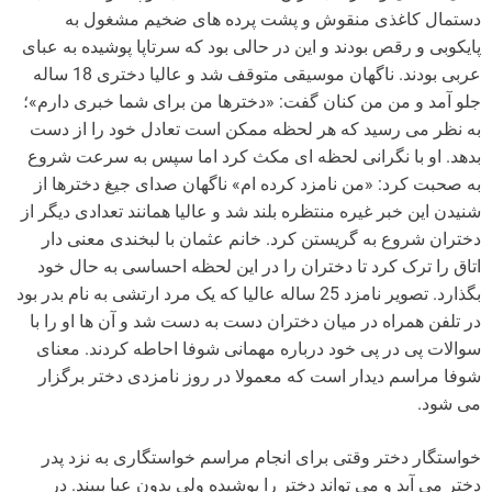
دستمال کاغذی منقوش و پشت پرده های ضخیم مشغول به
پایکوبی و رقص بودند و این در حالی بود که سرتاپا پوشیده به عبای
عربی بودند. ناگهان موسیقی متوقف شد و عالیا دختری 18 ساله
جلو آمد و من من کنان گفت: «دخترها من برای شما خبری دارم»؛
به نظر می رسید که هر لحظه ممکن است تعادل خود را از دست
بدهد. او با نگرانی لحظه ای مکث کرد اما سپس به سرعت شروع
به صحبت کرد: «من نامزد کرده ام» ناگهان صدای جیغ دخترها از
شنیدن این خبر غیره منتظره بلند شد و عالیا همانند تعدادی دیگر از
دختران شروع به گریستن کرد. خانم عثمان با لبخندی معنی دار
اتاق را ترک کرد تا دختران را در این لحظه احساسی به حال خود
بگذارد. تصویر نامزد 25 ساله عالیا که یک مرد ارتشی به نام بدر بود
در تلفن همراه در میان دختران دست به دست شد و آن ها او را با
سوالات پی در پی خود درباره مهمانی شوفا احاطه کردند. معنای
شوفا مراسم دیدار است که معمولا در روز نامزدی دختر برگزار
می شود.
خواستگار دختر وقتی برای انجام مراسم خواستگاری به نزد پدر
دختر می آید و می تواند دختر را پوشیده ولی بدون عبا ببیند. در