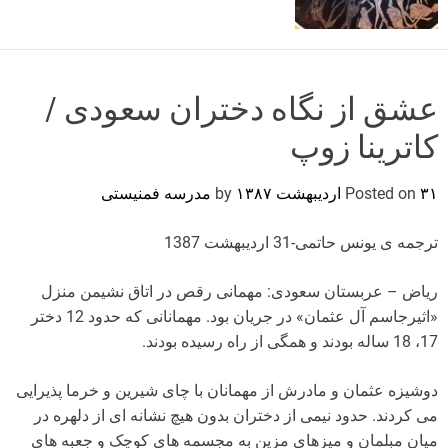
o
r
m
o
d
عشق از نگاه دختران سعودی /
e
کاترینا زوپ
۳۱ اردیبهشت ۱۳۸۷
Posted on
by
مدرسه فمنیستی
ترجمه ی یونس حاتمی-31 اردیبهشت 1387
ریاض – عربستان سعودی: مهمانی رقص در اتاق نشیمن منزل
«اثیرجاسم آل عثمان» در جریان بود. مهمانانی که حدود 12 دختر
17، 18 ساله بودند و همگی از راه رسیده بودند.
دوشیزه عثمان و مادرش از مهمانان با چای شیرین و خرما پذیرایی
می کردند. حدود نیمی از دختران بدون هیچ نشانه ای از دلهره در
میان مبلمان و میزهای مزین به مجسمه های کوچک و جعبه های