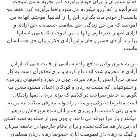
که توانستم آن را برای خودم برآورده کنم. تجربه به من آموخت
تمام آنچه را که آرزو می­کردم می شود واقعا برآورده کرد. فقظ می­
بایست از خودم مایه بگذارم. این را از آلمانی­ها آموختم. آنها به من
آموختند که من حق زندگی، حق سلامت جسمانی، حق آزادی و
آزادی اظهار نظر دارم. و آنها به من آموختند که همه­ی انسان­ها
برابرند. آزادی جسم و جان و این آزادی فکر و بیان حق همه انسان
هاست.
من به عنوان وکیل مدافع و آدم سیاسی از اقلیت هایی که از این
آزادی ها محروم شده اند دفاع کردم و برای تحقق آن دست به کار
شدم. من آرامش را برهم می­زنم، چون در مورد واقعیت­های روزمره
و خشونت­هایی که نسبت به زنان و کودکان اعمال می­شود سخن می­
گویم. به خاطر صراحت در کلامم که برای برخی آدم­ها رادیکال
است مطبوعات ترکی پیوسته مرا دیوانه معرفی می­کنند. به من به
عنوان زنی که سبب آبروریزی هم زبانان شده­ام پرخاش و توهین
می­کنند و باز مرا دیوانه می نامند. و چون پس از حمله به قصد کشتن
ام، من باز هم ساکت نشده و برای ادغام خارجی­ها در جامعه میزبان
و کمک به رهایی از قیمومیت آنان، خصوصا رهایی زنان مسلمان