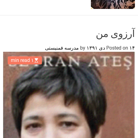
o
r
m
o
d
آرزوی من
e
۱۴ دی ۱۳۹۱
Posted on
by
مدرسه فمنیستی
۱ min read