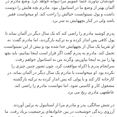
خودشان نیاورند حتما عمویم مرا دیوانه خواهد کرد. وضع مادرم در
آلمان بهتر از وضع ما در استانبول نبود. مادرم بچه هایش را دوست
داشت و پول نمی­توانست خیالش را راحت کند. او می­خواست فقیر
باشد ولی در کنار بچه­هایش به سر برد.
پدرم کوشید مادرم را راضی کند که یک سال دیگر در آلمان بماند تا
پول کافی پس انداز کرده و به ترکیه بازگردند، اما مادرم گفت: نه.
او تقریبا یک سال از بچه­هایش جدا شده بود و بیش از این نمی­توانست
تحمل کند. مادرم به پدرم گفت اگر قرار است اینجا بمانیم، باید بچه­
ها را نیز به اینجا بیاوریم، وگرنه من به استانبول خواهم رفت.
سرانجام پدرم با اکراه موافقت کرد، چون تصور چنین چیزی را
نکرده بود. او می­خواست با مادرم یک سال دیگر در آلمان بماند، در
کارخانه کار کند و با پولی که پس انداز کرده به ترکیه بازگشته
مشغول کار و کاسبی شود، اما نتوانست مادرم را راضی کند.
عاطفه­ی مادری رنج می برد.
در شش سالگی، پدر و مادرم مرا از استانبول به برلین آوردند.
آرزوی زندگی خوشبخت در بین خانواده­ای پرجمعیت برباد رفت. ما