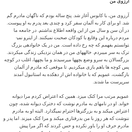
آرزوی من
آرزوی من، با کابوس آغاز شد. پنج ساله بودم که ناگهان مادرم گم
شد. او برای کار به آلمان سفر کرد و چندی بعد پدرم به او پیوست.
در آن سن و سال من از این واقعه اطلاع نداشتم. در جامعه ما
مردم درباره این وقایع با کودکان صحبت نمی­کنند. از اینرو نمی­
توانستم بفهمم که چه رخ داده است. من در یک خانواده­ی بزرگ
ترک به سر می­بردم. خاله­های من در همان نزدیکی زندگی می­کردند.
بزرگسالان به سرو وضع بچه­ها می­رسیدند و ما بچه­ها، اغلب در کوچه
پس کوچه ها باهم بازی می­کردیم. تا موقعی که مادرم از آلمان
بازگشت، عمویم که با خانواده اش از دهکده به استانبول آمدند
سرپرست ما شدند.
عمویم مرتب مرا کتک می­زد. همین که اعتراض کردم مرا دیوانه
خواند. او در نامه­ای به مادرم نوشت که دخترک دیوانه شده، چون
اعتراض می­کند و به بزرگترها احترام نمی­گذارد. البته او به مادرم
ننوشت که هر روز با من بدرفتاری می­کند و مرا کتک می­زند. اما پدر و
مادرم حرف او را باور نکرده و حس کردند که اگر مرا پیش