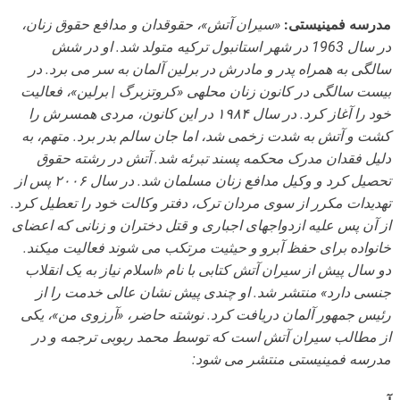
مدرسه فمینیستی:
«سیران آتش»، حقوقدان و مدافع حقوق زنان،
در سال 1963 در شهر استانبول ترکیه متولد شد. او در شش
سالگی به همراه پدر و مادرش در برلین آلمان به سر می برد. در
بیست سالگی در کانون زنان محله­ی «کروتزبرگ | برلین»، فعالیت
خود را آغاز کرد. در سال ۱۹۸۴ در این کانون، مردی همسرش را
کشت و آتش به شدت زخمی شد، اما جان سالم بدر برد. متهم، به
دلیل فقدان مدرک محکمه پسند تبرئه شد. آتش در رشته حقوق
تحصیل کرد و وکیل مدافع زنان مسلمان شد. در سال ۲۰۰۶ پس از
تهدیدات مکرر از سوی مردان ترک، دفتر وکالت خود را تعطیل کرد.
از آن پس علیه ازدواج­های اجباری و قتل دختران و زنانی که اعضای
خانواده برای حفظ آبرو و حیثیت مرتکب می شوند فعالیت می­کند.
دو سال پیش از سیران آتش کتابی با نام «اسلام نیاز به یک انقلاب
جنسی دارد» منتشر شد. او چندی پیش نشان عالی خدمت را از
رئیس جمهور آلمان دریافت کرد. نوشته حاضر، «آرزوی من»، یکی
از مطالب سیران آتش است که توسط محمد ربوبی ترجمه و در
مدرسه فمینیستی منتشر می شود: