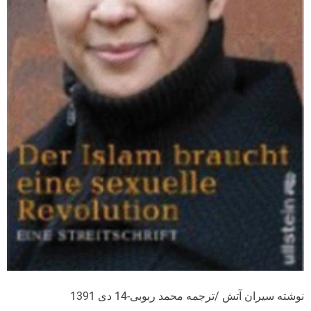
نوشته سیران آتش /ترجمه محمد ربوبی-14 دی 1391