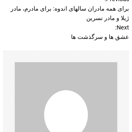
ر
برای همه مادران سالهای اندوه: برای مادرم، مادر
ا
ژیلا و مادر نسرین
Next:
ه
عشق ها و سرگذشت ها
ب
ر
ی
ن
و
ش
ت