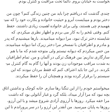
خواست به خیابان بروم. دائما تحت مراقبت و کنترل بودم.
چندی گذشت که دریافتم چرا باید من چنین زندگی کنم؟ چون من
دختر بودم و می­بایست آبرو و حیثیت خانواده و بکارت خود را که نمی­
فهمیدم چی هستند، ولی برای خانواده اهمیت زیادی داشتند، حفظ
کنم. وقتی مُخم را به کار می بردم و اظهار نظری می­کردم، که
شایسته دختر ترک نبود، مرا دیوانه می­نامیدند. بارها می­شنیدم که پدر
و مادرم و اطرافیان با تمسخر مرا دختر زیرک اما دیوانه می­نامیدند.
من حس می­کردم که دیوانه نیستم ولی متوجه شدم که ما با هم
سازگاری نداریم: بین فرهنگ ترکی در آلمان و من. تمام اطرافیان
به شدت مراقب موجوداتِ زن بودند و آنها را گام به گام کنترل می­
کردند. در این جا باید اعتراف کنم که فقط مردان نبودند که این
سیستم را برقرار کرده بودند و همچنان آن را حفظ می­کردند.
می­خواستم خودم را از این تنگنا رها سازم. خانه کوچک و نداشتن اتاق
بچه نبود که مرا آزار می­داد، بلکه گرد و غبار آناتولی بود که داشت
مرا خفه می­کرد. روزها با آرزوی آزادی شروع می­شد و با این آرزو،
روزها به پایان می­رسید. من آنقدر این آرزو را در سر پروراندم تا این