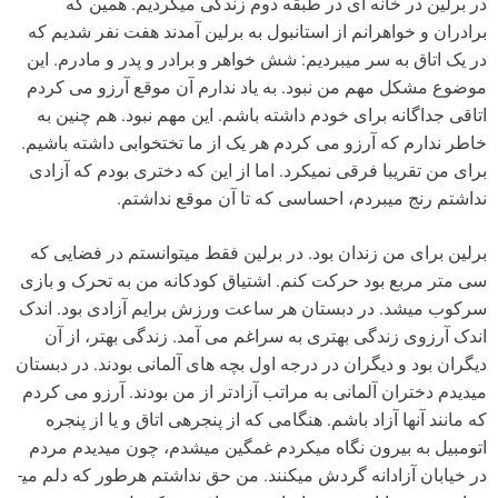
در برلین در خانه ای در طبقه دوم زندگی می­کردیم. همین که
برادران و خواهرانم از استانبول به برلین آمدند هفت نفر شدیم که
در یک اتاق به سر می­بردیم: شش خواهر و برادر و پدر و مادرم. این
موضوع مشکل مهم من نبود. به یاد ندارم آن موقع آرزو می کردم
اتاقی جداگانه برای خودم داشته باشم. این مهم نبود. هم چنین به
خاطر ندارم که آرزو می کردم هر یک از ما تختخوابی داشته باشیم.
برای من تقریبا فرقی نمی­کرد. اما از این که دختری بودم که آزادی
نداشتم رنج می­بردم، احساسی که تا آن موقع نداشتم.
برلین برای من زندان بود. در برلین فقط می­توانستم در فضایی که
سی متر مربع بود حرکت کنم. اشتیاق کودکانه­ من به تحرک و بازی
سرکوب می­شد. در دبستان هر ساعت ورزش برایم آزادی بود. اندک
اندک آرزوی زندگی بهتری به سراغم می آمد. زندگی بهتر، از آن
دیگران بود و دیگران در درجه اول بچه های آلمانی بودند. در دبستان
می­دیدم دختران آلمانی به مراتب آزادتر از من بودند. آرزو می کردم
که مانند آنها آزاد باشم. هنگامی که از پنجره­ی اتاق و یا از پنجره
اتومبیل به بیرون نگاه می­کردم غمگین می­شدم، چون می­دیدم مردم
در خیابان آزادانه گردش می­کنند. من حق نداشتم هرطور که دلم می­