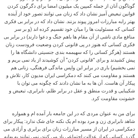
گوناگون آنان از جمله کمپین یک میلیون امضا برای دگرگون کردن
قوانین تبعیض آمیز نشان داد که زنان می توانند تصور خود از آینده
بهتر رابه مبارزات امروز پیوند بزنند. نشان داد که در برابر بی فکری
کسانی که مسئولیت ها را میان خود تقسیم کرده اند (و بر سر
منافع مادی ناشی از آن مقام ها باهم جنگ و دعوا دارند) در برابر بی
فکری کسانی که هنوز در پی قانونی کردن وضعیت فرودست زنان
هستند (هرگز کسانی را که سهیممه بندی جنسیتی دانشگاه ها را
پیش کشیدند و برای “قانونی کردن” آن کوشیدند از یاد نمی بریم و
نمی بخشیم) باری در برابر این واپس ماندگی فرهنگی، زنانی هم
هستند و مقاومت می کنند که دمکراسی ایران مدیون کار، تلاش و
پیکار آن هاست. آن ها به ما نشان دادند که چگونه می توان با
شکیبایی و قدرت منطق و عقل در برابر ظلم، نابرابری، تبعیض و
خشونت مقاومت کرد.
برای من به عنوان مردی که در این جامعه بار آمده ام و همواره
شاهد نابرابری زن و مرد بوده ام یک نکته جای شک ندارد: پیکار برای
دمکراسی در ایران از مسیر مبارزات زنان برای برابری و آزادی می
گذرد. کسانی که از عدالت اجتماعی یاد می کنند، نمی توانند به بهانه