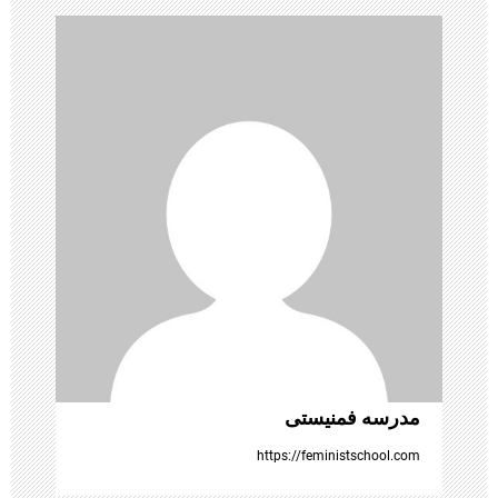
ی
ن
و
ش
ت
ه‌
ه
ا
مدرسه فمنیستی
https://feministschool.com