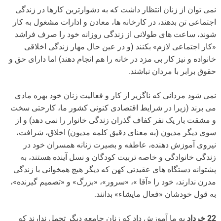
نمی توان از زنان انتظار داشت که به دشوارترین کارها در زندگی
اجتماعی تن بدهند، در کارخانه ها، معادن و ادارات مشغول به کار
شوند، ساعت های طولانی از زندگی روزانه خود را صرف فراشد
«کار اجتماعی لازم» بکنند (و در عین حال مهار زندگی اخلاقی
خانواده و نیز کار بی مزد در خانه را هم انجام دهند) اما دارای حق و
حقوق برابر با مردان نباشند.
نمی شود مردانی که ناگزیر از کار و فعالیت زنان خود بهره مادی
می برند (زیرا در شرایط اقتصادی کنونی کشور ما، کارحتی سخت
و مشقت بار یک نفر کفاف گذران زندگی خانوار را نمی دهد) و از
سوی دیگر مدیون (به معنای دقیق کلمه مدیون) اخلاق، شرافت،
نیروی آموزش دهنده، عاطفه و بصیرت زنانه همسران خود در
زندگی خانوادگی و خاصه تربیت کودگان و نسل آینده هستند، به
پشتوانه دستگاه های عقیدتی کهن که دیگر هیچ همخوانی با زندگی
مدرن ندارند، خود را «آقا »، «سرور»، «بزرگ» و «تصمیم گیرنده»،
به قول خودشان «فعال مایشاء» بدانند.
22 خرداد
به ما آموزش داد که زنان جامعه دیگر تحمل ندارند که