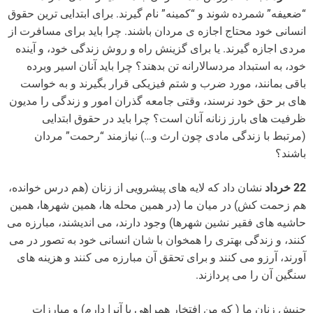
“ضعیفه” شمرده شوند و “کمینه” نام گیرند. برای ابتدایی ترین حقوق
انسانی خود محتاج اجازه ی مردان باشند. چرا باید برای مسافرت از
مردی اجازه گیرند. یا برای گزینش راه و روش زندگی خود، و آینده
خود، به استبداد مردسالارانه تن بدهند؟ چرا باید آنان اسیر وبرده
باقی بمانند، مورد ضرب و شتم فیزیکی قرار بگیرند و به خواست
های بر حق خود نرسند، وقتی جامعه گذران امور و زندگی را مدیون
ظرفیت های بارز زنانه آنان است؟ چرا باید در حقوق ابتدایی
(مرتبط با زندگی مادی چون ارث و…) نیازمند “رحمت” مردان
باشند؟
22 خرداد
نشان داد که لایه های پیشرویی از زنان (هم درس خوانده،
هم زحمت کش) در میان ما (در همین محله ها، همین شهرها، همین
حاشیه های فقیر نشین شهرها) وجود دارند، می اندیشند، مبارزه می
کنند، و زندگی بهتری را همخوان با شان انسانی خود به تصور در می
آورند، آرزو می کنند و برای تحقق آن مبارزه می کنند و هزینه های
سنگین آن را می پردازند.
جنبش زنان ما ( که من افتخار همراهی با آنرا دارم) و مبارزات