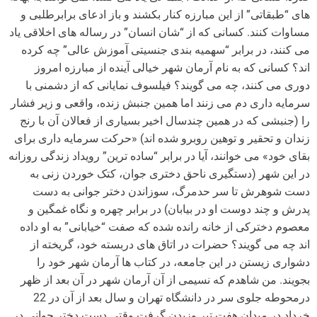
های “طبقاتی” از این مبارزه کنار بکشند و باز ادعای برابرطلبی و
مساوات کنند. کسانی که از “شان انسان” در رساله های اخلاقی یاد
می کنند، در برابر “سهمیه بندی جنسیتی آموزش عالی” چه کرده
اند؟ کسانی که به نام آرمان شهر خیالی آینده از مبارزه امروز
دوری می کنند، چه می گویند؟ فیلسوف نمایانی که از دشمنی با
سرمایه داری دم می زنند اما همین جنبش زنده، واقعی و زیر فشار
را (جنبشی که در همین چندسال اخیر بسیاری از فعالان آن با رنج
زندان و تحقیر و توهین روبرو شده اند) «حرکت سرمایه داری برای
بقای خود» می خوانند، آیا در برابر “ساده ترین” رویداد زندگی روزانه
در این شهر (دستگیری ناحق دختری جوان، کتک خوردن زنی به
دست شوهرش تا سر حدمرگ، سوزاندن دختر جوانی به دست
پدرش و چند دوست او در بیابان) در برابر چهره و نگاه غمگین و
معصوم دخترکی از خانه رانده شده که صفت “خیابانی” به او داده
اند چه می گویند؟ حضرات در اتاق های دربسته خود، گریخته از
دشواری زیستن در این جامعه، در کتاب ها آرمان شهر خود را
بجویند. من شاهدم که نسیمی از آن آرمان شهر در آن بعد از ظهر
درمحوطه جلوی سر در دانشگاه تهران و سال بعد از آن در 22
خرداد در میدان هفت تیر وزیدن گرفت وقتی دست دختر جوانی در