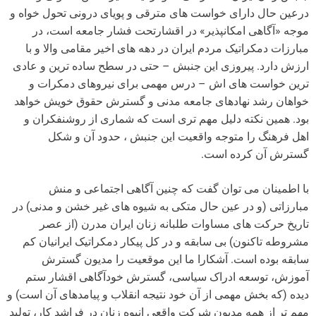
درعین حال دارای خواست های مترقی و پویای درونی تحول خواه و
موجه «آگاهی امکانپذیر» در اقشارتحت فشار جامعه است، در
مبارزات دمکراتیک مردم ایران در دهه های اخیر مقامی والا و با
ارزش دارد. پیروزی این جنبش – حتی در سطح ساده ترین و عادی
ترین خواست های اش – درس مهمی برای نیروهای دمکرات و
خواهان رشد نهادهای جامعه مدنی و گسترش حقوق خویش خواهد
بود. همین نکته دلیل مهم تری است که شماری از روشنفکران و
اهل فرهنگ را متوجه واقعیت این جنبش ، حدود آن و شکل
گسترش آن کرده است.
با اطمینان می توان گفت که چنین آگاهی اجتماعی و منش
مبارزاتی (و در عین حال متکی به شیوه های غیر خشن و مدنی) در
تاریخ حرکت های مساوات طلبانه زنان ایران مدرن (از عصر
مشروطه تاکنون) بی سابقه و در کل پیکار دمکراتیک ایرانیان کم
سابقه بوده است. آشکارا ما این موقعیت را مدیون گسترش
آموزش، توسعه ادراک سیاسی، گسترش خودآگاهی اقشار ستم
دیده (که بخش مهمی از آن خود نتیجه انقلاب و پیامدهای آن است) و
مهم تر از همه مدیون شرکت واقعی انبوه زنان در فراشد کار، تولید