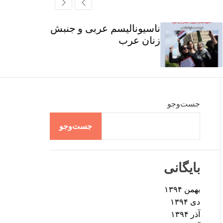
r
t
ff
c
c
l
h
h
e
ناسیونالیسم عربی و جنبش
c
زنان عرب
o
l
o
r
m
o
d
جست‌وجو
e
جست‌وجو
بایگانی
بهمن ۱۳۹۴
دی ۱۳۹۴
آذر ۱۳۹۴