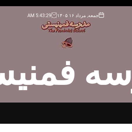
جمعه, مرداد ۱۶ ۱۴۰۵
30
:
43
:
5
AM
سه فمنیس