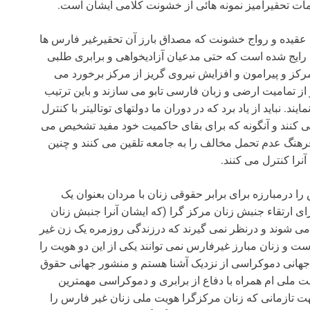
مات تحقیرآمیز نمونه هائی از خشونت کلامی ایشان است.
عقیده و رواج خشونت که مصداق بارز آن تحقیرغیر فارس ها
 رایج شده است که حتی مدعیان آزادیخواهی و برابری طلبی
رکز و پیرامون و افزایش نیروی گریز از مرکز برخورد می
و از تمامیت ارضی و زبان فارسی تابو می سازند و باین ترتیب
. نباید از یاد برد که در دوران ما دولتهای توتالیتر با کنترل
ی کنند و آنگونه که برای بقای حاکمیت خود مفید تشخیص می
نگ عدم تحمل مخالف را به جامعه تلقین می کنند و چنین
نرا کنترل می کنند.
 درمبارزه برای برابر حقوقی زنان با مردان بعنوان یک
ای ارتقاء جنبش زنان مرکز گرا (که ایشان آنرا جنبش زنان
 ئل می شوند و درنظر نمی گیرند که درزندگی روزمره یک زن غیر
و زنان مبارز غیرفارس نمی توانند یکی از این دو هویت را
ی جهانی دموکراسی از نزدیک آشنا هستم و منشور جهانی حقوق
یت ملی ام همراه با دفاع از برابری و دموکراسی مهمترین
نجهت تازمانی که زنان مرکزگرا هویت ملی زنان غیر فارس را