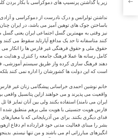
زیر پا گذاشتن پرنسیپ های دموکراسی با بکار بردن کل
نداشتن تولرانس و درک نادرست از دموکراسی و آزادی 
باساختن جوک های توهین آمیز می باشد، در ایران چنان
نیز وقتی به مهمترین گسل اجتماعی ایران یعنی گسل م
کنند متاسفانه تا حد یک مدافع آپارتاید سقوط می کنند 
حقوق ملی و حقوق فرهنگی غیر فارس ها را انکار می نمایند
کامل رسانه ها عملا فرهنگ جامعه را کنترل و هدایت م
دهند فرهنگ سازی کرده واز طریق سیستم آموزشی، فره
است که این دولت ها کشورشان را اداره نمی کنند بلکه آ
خانم نوشین احمدی خراسانی پیشگامی زنان غیر فارس را
واقعیت می پذیرند و می خواهند ازاین پتانسیل واقعی بر
ایران می نامند) استفاده بکنند ولی بین آنان تمایز قا
فارس هویت جنسیتی با هویت ملی برهم منطبق شده است 
فدای دیگری بکنند. برای من آذربایجانی که با معیارها
بشر را مبنای فعالیت مدنی خود قرارداده ام دفاع ازهو
انگیزهای مبارزاتی ام می باشند و من تنها نیستم. بدی