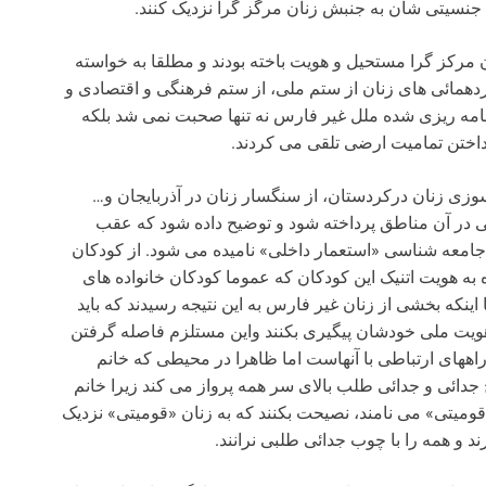
ل جنسیتی شان به جنبش زنان مرگز گرا نزدیک کنند.
مرکز گرا مستحیل و هویت باخته بودند و مطلقا به خواسته
دهمائی های زنان از ستم ملی، از ستم فرهنگی و اقتصادی و
مه ریزی شده ملل غیر فارس نه تنها صحبت نمی شد بلکه
ختن تمامیت ارضی تلقی می کردند.
زی زنان درکردستان، از سنگسار زنان در آذربایجان و…
 در آن مناطق پرداخته شود و توضیح داده شود که عقب
امعه شناسی «استعمار داخلی» نامیده می شود. از کودکان
ه هویت اتنیک این کودکان که عموما کودکان خانواده های
اینکه بخشی از زنان غیر فارس به این نتیجه رسیدند که باید
هویت ملی خودشان پیگیری بکنند واین مستلزم فاصله گرفتن
اههای ارتباطی با آنهاست اما ظاهرا در محیطی که خانم
دائی و جدائی طلب بالای سر همه پرواز می کند زیرا خانم
قومیتی» می نامند، نصیحت بکنند که به زنان «قومیتی» نزدیک
د و همه را با چوب جدائی طلبی نرانند.