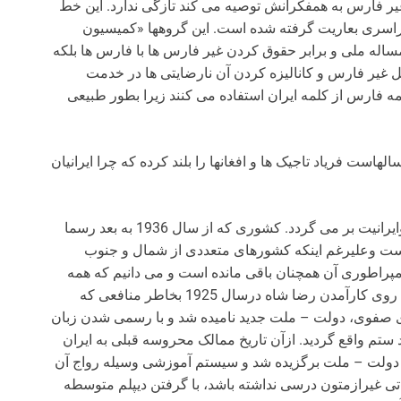
یر فارس به همفکرانش توصیه می کند تازگی ندارد. این خط
ی بعاریت گرفته شده است. این گروهها «کمیسیون
اله ملی و برابر حقوق کردن غیر فارس ها با فارس ها بلکه
لل غیر فارس و کانالیزه کردن آن نارضایتی ها در خدمت
 فارس از کلمه ایران استفاده می کنند زیرا بطور طبیعی
است فریاد تاجیک ها و افغانها را بلند کرده که چرا ایرانیان
در اینجا مشکلی که مرکز گرا ها دارند به تعریف ایران وایرانیت بر می گردد. کشوری که از سال 1936 به بعد رسما
 است وعلیرغم اینکه کشورهای متعددی از شمال و جنوب
مپراطوری آن همچنان باقی مانده است و می دانیم که همه
امپراطوری ها از ملت های مختلف تشکیل می شوند. با روی کارآمدن رضا شاه درسال 1925 بخاطر منافعی که
ری صفوی، دولت – ملت جدید نامیده شد و با رسمی شدن زبان
ستم واقع گردید. ازآن تاریخ ممالک محروسه قبلی به ایران
 این دولت – ملت برگزیده شد و سیستم آموزشی وسیله رواج آن
تی غیرازمتون درسی نداشته باشد، با گرفتن دیپلم متوسطه