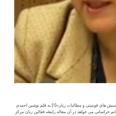
چندی پیش مقاله ای تحت عنوان «جنبش های قومیتی و مطالبات زنان»[1] به قلم نوشین احمدی
 خراسانی می خواهد در آن مقاله رابطه فعالین زنان مرکز