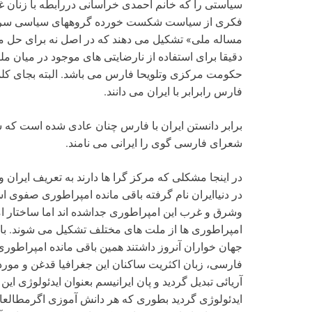
سیاستی را که خانم احمدی خراسانی دررابطه با زنان غ
فکری از سیاست شکست خورده گروههای سیاسی سراسر
مساله ملی» تشکیل می دهند که در اصل نه برای حل مس
دقیقا برای استفاده از نارضایتی های موجود در میان م
حکومت مرکزی وتلویحا فارس می باشد. البته بجای کلمه
فارس رابرابر با ایران می دانند.
برابر دانستن ایران با فارس چنان عادی شده است که ساله
شعرای فارسی گوی را ایرانی می نامند.
در دنیاایران نام گرفته باقی مانده امپراطوری صفوی
وشرق و غرب این امپراطوری جداشده اند اما ساختار ا
جهان خواران آنروز داشتند همین باقی مانده امپراطو
فارسی، زبان اکثریت ساکنان این جغرافیا قدغن و مورد 
آریائی تبدیل گردید و پان ایرانیسم بعنوان ایدئولوژی
ایدئولوژی گردید بطوری که هر دانش آموزی اگرمطالعا