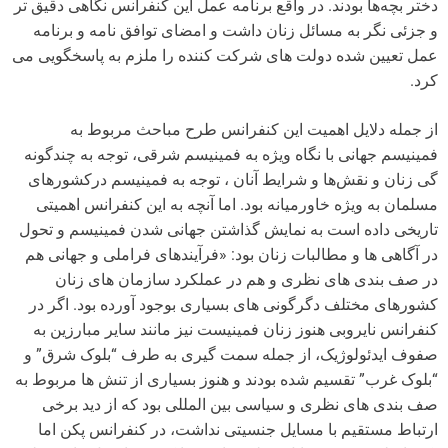
دختر بچه‌ها بودند. در واقع برنامه عمل این کنفرانس نگاهی دقیق تر
و جزئی نگر به مسائل زنان داشت و امضای توافق نامه و برنامه
عمل تعیین شده دولت های شرکت کننده را ملزم به پاسخگویی می
کرد.
از جمله دلایل اهمیت این کنفرانس طرح مباحث مربوط به
فمینیسم جهانی با نگاه ویژه به فمینیسم شرقی،‌ توجه به‌ چندگونه
گی‌ زنان‌ و نقش‌ها و شرایط‌ آنان‌ ، توجه به فمینیسم درکشورهای
مسلمان به ویژه خاورمیانه بود. اما آنچه به این کنفرانس اهمیتی
تاریخی داده است به نمایش گذاشتن جهانی شدن فمینیسم و تحول
در آگاهی ها و مطالبات زنان بود: «فرآیندهای فراملی و جهانی هم
در صف بندی های نظری و هم در عملکرد سازمان های زنان
کشورهای مختلف دگرگونی های بسیاری بوجود آورده بود. اگر در
کنفرانس نایروبی هنوز زنان فمینیست نیز مانند سایر مبارزین به
صفوف ایدئولوژیک، از جمله سمت گیری به طرف “بلوک شرق” و
“بلوک غرب” تقسیم شده بودند و هنوز بسیاری از تنش ها مربوط به
صف بندی های نظری و سیاسی بین المللی بود که از دید برخی
ارتباط مستقیم با مسایل جنسیتی نداشت، در کنفرانس پکن اما