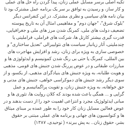
تکیه اصلی برسر مسایل عملی زنان، پیدا کردن راه حل های عملی
و کار ساز، و رسیدن به توافق بر سر یک برنامه عمل مشترک بود تا
بیان نامه های سیاسی و نظری مشترک. در این کنفرانس دیگر
“بلوک شرق”، “جهان دوم” و مفاهیمی امثال آن به تاریخ پیوسته
تضعیف دولت های ملی، کمرنگ شدن مرز های ملی و جغرافیایی،
قدرت گیری بیشتر کارتل ها، شرکت های فراملی، فراملیتی یا
چندملیتی، آثار زیانبار سیاست های نئولیبرالی “تعدیل ساختاری” و
خصوصی سازی به ویژه برای زنان، رشد و افزایش مهاجرت های
بین المللی، کمرنگ یا حتی بی رنگ شدن کمونیسم و ایدئولوژی ها و
مبارزات طبقاتی و در عوض پررنگ شدن جنبش های قومی، مذهبی
و هویت طلبانه، به ویژه جنبش های بنیادگرای مذهبی، از یکسو، و از
سوی دیگر رشد جنبش های دموکراسی خواهی، جنبش های مدنی و
حق خواهانه، به ویژه جنبش زنان، و تقویت پراگماتیسم و عمل
گرایی و …. همگی باعث شده بودند که کلان روایت ها، تئوری ها و
مبانی ایدئولوژیک مجرد و انتزاعی اهمیت خود را از دست بدهند و در
عوض فعالین مسایل زنان کار خود را به طور عمده بر مبنای میثاق
ها و کنوانسیون های جهانی و برنامه های عملی مبتنی بر حقوق
بشر، حقوق زنان… به پش ببرند» ( توحیدی، ۱۳۸۷)