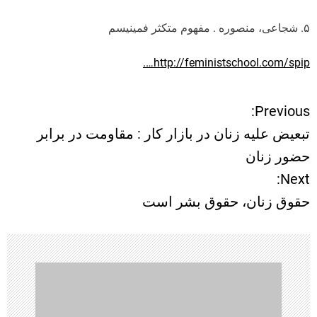
۵. شجاعی،‌ منصوره . مفهوم متکثر فمینیسم
http://feministschool.com/spip….
Previous:
ر
تبعیض علیه زنان در بازار کار : مقاومت در برابر
ا
حضور زنان
Next:
ه
حقوق زنان، حقوق بشر است
ب
ر
ی