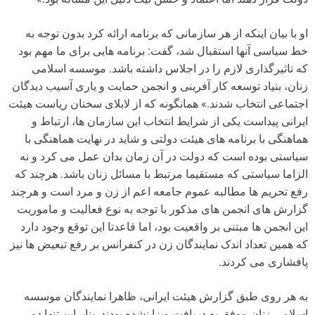
او با بیان اینکه از هر سازمانی که برنامه ارائه کرد بدون توجه به
خط سیاسی آنها استقبال شد، گفت: برنامه هایی برای ما مهم بود
که تاثیرگذاری لازم را در اجلاس داشته باشد. موسسه اسلامی
زنان، بنیاد توسعه کار آفرینی و انجمن حمایت و یاری آسیب دیدگان
اجتماعی انتخاب شدند.» همانگونه که از لابلای سخنان ریاست هیئت
ایرانی پیداست یکی از شرایط انتخاب این سازمان ها،‌ ارتباط و
هماهنگی با برنامه های هیئت دولتی و شاید در نهایت هماهنگی با
سیاستی بوده است که دولت در آن زمان بدان عمل می کرد و نه
الزاما سیاستی که مستقیما مرتبط با مسائل زنان باشد. هرچند که
رفع تحریم ها مطالبه عموم جامعه اعم از زن و مرد است و هرچند
گزارش های انجمن های مذکور با توجه به نوع فعالیت و ماموریت
این انجمن ها مبتنی بر واقعیت بود، اما قاعدتا این توقع وجود دارد
که همین تعداد اندک نمایندگان زن در کنفرانس بر رفع تبعیض ها نیز
پافشاری می کردند.
به هر روی طبق گزارش هیئت ایرانی، ظاهرا نمایندگان موسسه
اسلامی زنان موفق به دریافت ویزا نشده بودند. بنابراین تنها دو