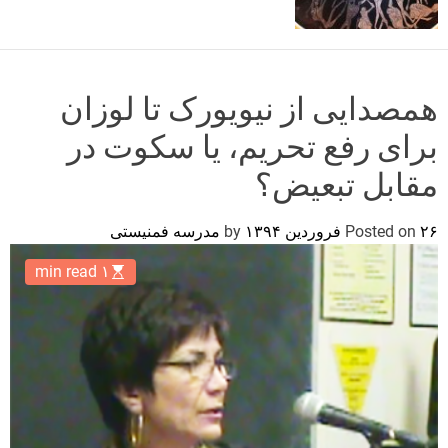
o
r
m
o
d
همصدایی از نیویورک تا لوزان
e
برای رفع تحریم، یا سکوت در
مقابل تبعیض؟
۲۶ فروردین ۱۳۹۴
Posted on
by
مدرسه فمنیستی
۱ min read