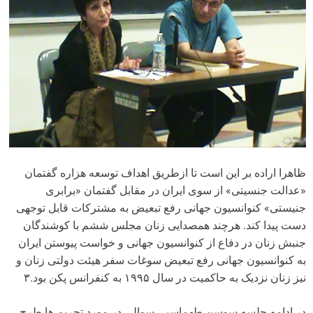
ظاهرا اراده بر این است تا ازطریق اهداف توسعه هزاره گفتمان
«عدالت جنسیتی» از سوی ایران در مقابل گفتمان «برابری
جنیستی» کنوانسیون جهانی رفع تبعیض به مشترکات قابل توجهی
دست پیدا کند. هرچند همصدایی زنان مجلس ششم با کوشندگان
جنبش زنان در دفاع از کنوانسیون جهانی و خواست پیوستن ایران
به کنوانسیون جهانی رفع تبعیض سوغات سفر هیئت دولتی زنان و
نیز زنان نزدیک به حاکمیت در سال ۱۹۹۵ به کنفرانس پکن بود.۳
در ادامه جلسه سوسن طهماسبی سوالی در مورد تحریم ها طرح