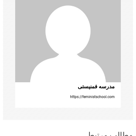
ن
و
ش
ت
ه‌
ه
ا
مدرسه فمنیستی
https://feministschool.com
مطالب مرتبط