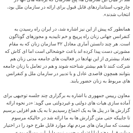
چارچوب استانداردهای قابل قبول برای ارائه در سازمان ملل بود،
انتخاب شدند».
همانطور که پیش از این نیز اشاره شد، در ایران راه رسیدن به
کنفرانس جهانی زنان راه پرپیچ و خم تاییدیه و مجوزهای گوناگون
است. هر چند دانستن آماری معادل ۳۲ سازمان زنان که به مقام
مشورتی دست پیدا کرده اند باعث خوشحالی است اما ای کاش که
تعداد بیشتری از این نهادها در فعالیت های جامعه مدنی زنان هم
شرکت کنند تا هم بیشتر شناخته شوند و هم در تعامل با زنان جامعه
بتوانند همچون قاصدی عادل و با تدبیر در سازمان ملل و کنفرانس
های مربوط به زنان حضور یابند.
معاون رییس جمهوری با اشاره به برگزاری چند جلسه توجیهی برای
آماده سازی هیات های دولتی و غیردولتی می گوید: «در نحوه ارائه
گزارش ها در پنل ها به یک اجماع رسیدیم تا به یک هم افزایی برسیم
تا جاییکه حتی متن گزارش ها به ما ارائه شد در حالیکه مرسوم
نیست که سازمان های مردم نهاد موارد قابل طرح خود را در اختیار
دولت قرار دهند اما اعتماد و حسن نیت دلیل این مساله بود.»