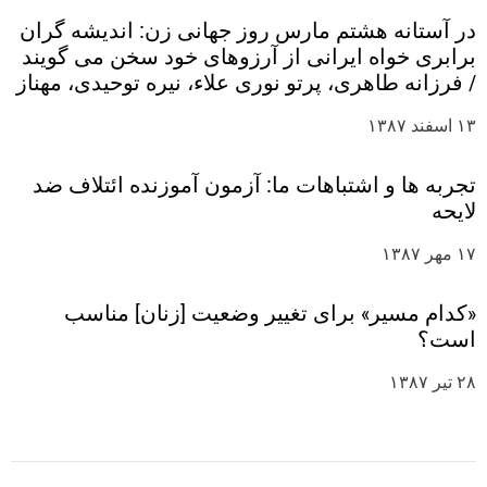
در آستانه هشتم مارس روز جهانی زن: اندیشه گران
برابری خواه ایرانی از آرزوهای خود سخن می گویند
/ فرزانه طاهری، پرتو نوری علاء، نیره توحیدی، مهناز
افخمی، نوشابه امیری، شهلا شفیق، هایده مغیثی،
۱۳ اسفند ۱۳۸۷
سهیلا وحدتی، شهلا عبقری، ژاله گوهری، ناهید
توسلی، فرنگیس حبیبی، رضوان مقدم، شیرین
تجربه ها و اشتباهات ما: آزمون آموزنده ائتلاف ضد
فامیلی، ایراندخت امیدوار، فریبا داودی مهاجر،
لایحه
صبریه نجفی، رویا صحرایی، کاظم علمداری، مهرداد
مشایخی، مهرداد درویش پور، اکبر مهدی، رضا
۱۷ مهر ۱۳۸۷
معینی، محمد برقعی، نریمان رحیمی، کریم
پورحمزاوی
«کدام مسیر» برای تغییر وضعیت [زنان] مناسب
است؟
۲۸ تیر ۱۳۸۷