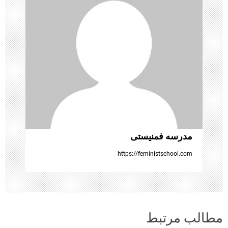
ن
و
ش
ت
ه‌
ه
مدرسه فمنیستی
ا
https://feministschool.com
مطالب مرتبط