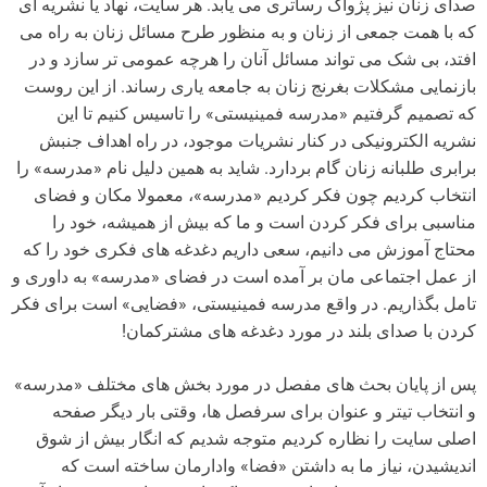
صدای زنان نیز پژواک رساتری می یابد. هر سایت، نهاد یا نشریه ای
که با همت جمعی از زنان و به منظور طرح مسائل زنان به راه می
افتد، بی شک می تواند مسائل آنان را هرچه عمومی تر سازد و در
بازنمایی مشکلات بغرنج زنان به جامعه یاری رساند. از این روست
که تصمیم گرفتیم «مدرسه فمینیستی» را تاسیس کنیم تا این
نشریه الکترونیکی در کنار نشریات موجود، در راه اهداف جنبش
برابری طلبانه زنان گام بردارد. شاید به همین دلیل نام «مدرسه» را
انتخاب کردیم چون فکر کردیم «مدرسه»، معمولا مکان و فضای
مناسبی برای فکر کردن است و ما که بیش از همیشه، خود را
محتاج آموزش می دانیم، سعی داریم دغدغه های فکری خود را که
از عمل اجتماعی مان بر آمده است در فضای «مدرسه» به داوری و
تامل بگذاریم. در واقع مدرسه فمینیستی، «فضایی» است برای فکر
کردن با صدای بلند در مورد دغدغه های مشترکمان!
پس از پایان بحث های مفصل در مورد بخش های مختلف «مدرسه»
و انتخاب تیتر و عنوان برای سرفصل ها، وقتی بار دیگر صفحه
اصلی سایت را نظاره کردیم متوجه شدیم که انگار بیش از شوق
اندیشیدن، نیاز ما به داشتن «فضا» وادارمان ساخته است که