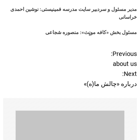
مدیر مسئول و سردبیر سایت مدرسه فمینیستی: نوشین احمدی
خراسانی
مسئول بخش «کافه مونٍث»: منصوره شجاعی
Previous:
ر
about us
ا
Next:
درباره «چالش ما(ه)»
ه
ب
ر
ی