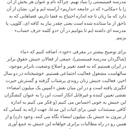
مدرسه فمینیستی را بنیاد نهیم. چراکه نام و عنوان هر بخش از آن
را با «مکانی» که در جامعه «نداریم» آراسته ایم و این، نشان از آن
دارد که ما زنان تا چه اندازه احتیاج به فضا داریم، فضاهایی که به
ناحق از ما ستانده شده است یعنی چقدر نیاز به کافه ای، کلوپی، یا
مدرسه ای داشته ایم تا بتوانیم در آن «دو کلمه حرف حساب»
بزنیم.
برای توضیح بیشتر در معرفی «خود»، اضافه کنیم که «ما»
(شاگردان مدرسه فمینستی)، جمعی از فعالان جنبش حقوق برابر
در ایران هستیم که به قصد تغییر و اصلاح وضعیت نابرابر موجود،
سالهاست مشغول فعالیت اجتماعی هستیم. خوشبختانه در دو سال
اخیر، فعالیت جنبش زنان روندی پرشتاب گرفته و گسترش حیرت
انگیزی یافته است و در این میان نقش «کمپین یک میلیون امضاء»
نقشی تعیین کننده و غیرقابل انکار است، این را به عنوان کنشگران
این جنبش به خوبی احساس می کنیم (و فکر می کنیم به اندازه
کافی مستندات عینی برای اثبات این مدعا، جهت ارائه به کسانی که
از بیرون به جنبش یک میلیون امضاء نگاه می کنند، وجود دارد) و از
همین رو در راه مطالبات برابری خواهانه این جنبش به جمع آوری