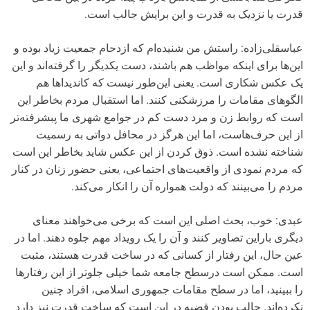
قدرت یا نزدیک به قدرت و این برایش جالب است.
عباسقلی‌زاده: راستش من شنیده‌ام که ازدحام جمعیت زیاد بوده و
این‌ها برای اینکه مواظب هم باشند، دست یکدیگر را گرفته‌اند و این
یک عکس شکاری است. یعنی این‌‌‌طور نیست که کاندیداها هم
الگوهای مقامات را مرزشکنی کنند. اما استقبال مردم بخاطر این
است که روابط زن و مرد دست کم در جوامع شهری ما پبشرفته‌تر
از این حرف‌هاست، اما این هرگز در محافل دواتی به رسمیت
شناخته نشده است. ذوق کردن از این عکس شاید بخاطر این است
که مردم نمودی از واقعیت‌های اجتماعی، یعنی حضور زنان در کنار
مردم را می‌بینند که دولت همواره آن را انکار می‌کند.
عبدی: خوب، بحث اصلی این است که برخی می‌خواهند معنای
دیگری باراین تصاویر کنند و آن را یک رویداد مهم جلوه دهند. اما در
عین حال، این رفتار از کسانی که در ساخت قدرت هستند، مثبت
است. ممکن است درسطح جامعه شما خیلی جلوتر از این رفتارها
را ببینید، اما در سطح مقامات جمهوری اسلامی، افراد چنین
نکرده‌اند. جالب بودن قضیه در این است که ساخت قدرت نیز دارد