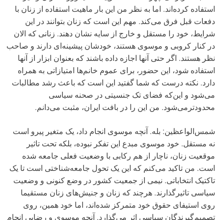
استفاده کرده‌‌اند. اما به نظر من این بار ماهیت استفاده از زنان با
دفعات قبل فرق می‌کند. مهم این است که زنان بتوانند در این
شرایط، خود را مستقل و خارج از سایه نشان دهند. زنانی که الان
در کنار کروبی و موسوی هستند، خودشان پیشینه‌ای دارند و صاحب
نظر هستند. اگر حتی آنها اجازه داده باشند که بعنوان ابزار از آنها
استفاده شود، این حضور، برای عموم خانم‌ها امتیازاتی به همراه
دارد. نکته درست که شما گفتید این است که باعث رشد مطالبات
می‌شود و این‌که فضای تک جنسیتی در صحنه سیاسی
محدودترمی‌شود. من این را در بافت ایران، مثبت می‌دانم.
شمس‌الواعظین: بله. آنچه موسوی انجام داد، یک متغیر پیرو است
نه مستقل. خود موسوی مبدع این تفکر نبوده، بلکه تحت تاثیر
موقعیت زنان، ناچار از هم رکابی با وضعیت فعلی جامعه شده
است. من تاکید می‌کنم که این یک تحول جامعه‌شناختی است تا یک
تاکتیک انتخاباتی. نیمی از جمعیت کشور در وضع کنونی و وضعیت
سیاسی تاثیرگذارند. هرچند که زنان و جنیش‌های زنان مستقیما
روی استیفای حقوق خود متمرکز شده‌اند، اما خود همین، روی
تصمیم‌گیرندگان سیاسی اثر می‌گذارد. آنچه موسوی و رضایی انجام