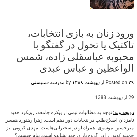
o
r
m
o
d
ورود زنان به بازی انتخابات،
e
تاکتیک یا تحول در گفتگو با
محبوبه عباسقلی زاده، شمس
الواعظین و عباس عبدی
۲۹ اردیبهشت ۱۳۸۸
Posted on
by
مدرسه فمنیستی
29 اردیبهشت 1388
دویچه وله:
توجه به مطالبات نیمی از پیکره جامعه، رویکرد جدید
نامزدان اصلاح‌طلب درانتخابات دور دهم است. زهرا رهنورد همسر
میرحسین موسوی، همراه او در سخنرانی‌هاست. مهدی کروبی نیز
جمیله کدیور را در گروه یاران خود نشانده است. پیام چیست؟