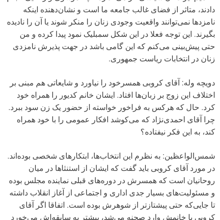
دادند، متاثر از فضای غالب جامعه ما است و نشان‌دهنده اینکه
نامزدها نمی‌توانند واقعیت وجودی زنان را منکر شوند یا آن را نادیده
بگیرند. این توجه فعلا در این شکل سمبلیک نمود پیدا کرده و من
حتی پیش‌بینی می‌کنم که این گامی باشد در جهت پذیرش نامزدی
زنان در انتخابات ریاست جمهوری.
دویچه وله: آقای کروبی همسرخود را نیاورد و شایعاتی هم مبنی بر
اختلاف این زوج بر زبان‌ها افتاد. ایشان خانم کدیور را همراه خود
کرد. حال که هرکس به فراخور خواسته از حضور یک زن سود ببرد.
چرا آقای احمدی‌نژاد که می‌کوشد افکار عمومی را با خود همراه
کند، به این فکر نیفتاده؟
شمس‌الواعظین: به نظرم این انتخاب‌ها، ابتکارهای شخصی بوده‌اند.
در مورد آقای کروبی باید گفت که ایشان از استنثاها در میان
روحانیان است که همسرش در دوره‌های قبلی نماینده مجلس بوده
و مسئولیت‌های بسیار جدی اداری و اجتماعی از آغاز انقلاب داشته
تا جایی‌که حتی پیشتازتر از شوهرش بوده است. اتفاقا اگر ‌آقای
کروبی با خانمش وارد صحنه می‌شد، بیشتر به سابقه‌اش می‌خورد