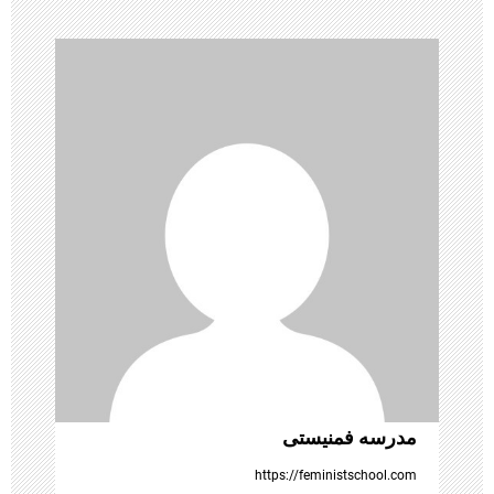
ی
ن
و
ش
ت
ه‌
ه
ا
مدرسه فمنیستی
https://feministschool.com