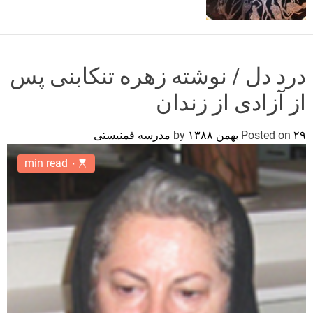
o
r
m
o
d
درد دل / نوشته زهره تنکابنی پس
e
از آزادی از زندان
۲۹ بهمن ۱۳۸۸
Posted on
by
مدرسه فمنیستی
۰ min read