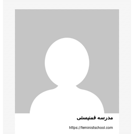
ی
ن
و
ش
ت
ه‌
ه
ا
مدرسه فمنیستی
https://feministschool.com