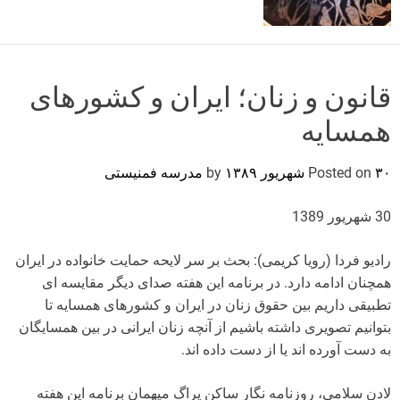
o
r
m
o
d
قانون و زنان؛ ایران و کشورهای
e
همسایه
۳۰ شهریور ۱۳۸۹
Posted on
by
مدرسه فمنیستی
30 شهریور 1389
رادیو فردا (رویا کریمی): بحث بر سر لایحه حمایت خانواده در ایران
همچنان ادامه دارد. در برنامه این هفته صدای دیگر مقایسه ای
تطبیقی داریم بین حقوق زنان در ایران و کشورهای همسایه تا
بتوانیم تصویری داشته باشیم از آنچه زنان ایرانی در بین همسایگان
به دست آورده اند یا از دست داده اند.
لادن سلامی، روزنامه نگار ساکن پراگ میهمان برنامه این هفته