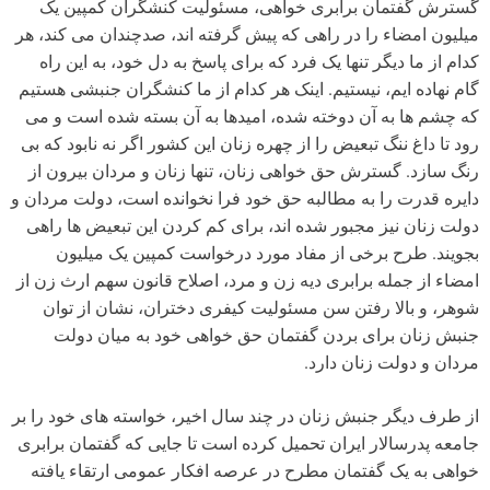
گسترش گفتمان برابری خواهی، مسئولیت کنشگران کمپین یک
میلیون امضاء را در راهی که پیش گرفته اند، صدچندان می کند، هر
کدام از ما دیگر تنها یک فرد که برای پاسخ به دل خود، به این راه
گام نهاده ایم، نیستیم. اینک هر کدام از ما کنشگران جنبشی هستیم
که چشم ها به آن دوخته شده، امیدها به آن بسته شده است و می
رود تا داغ ننگ تبعیض را از چهره زنان این کشور اگر نه نابود که بی
رنگ سازد. گسترش حق خواهی زنان، تنها زنان و مردان بیرون از
دایره قدرت را به مطالبه حق خود فرا نخوانده است، دولت مردان و
دولت زنان نیز مجبور شده اند، برای کم کردن این تبعیض ها راهی
بجویند. طرح برخی از مفاد مورد درخواست کمپین یک میلیون
امضاء از جمله برابری دیه زن و مرد، اصلاح قانون سهم ارث زن از
شوهر، و بالا رفتن سن مسئولیت کیفری دختران، نشان از توان
جنبش زنان برای بردن گفتمان حق خواهی خود به میان دولت
مردان و دولت زنان دارد.
از طرف دیگر جنبش زنان در چند سال اخیر، خواسته های خود را بر
جامعه پدرسالار ایران تحمیل کرده است تا جایی که گفتمان برابری
خواهی به یک گفتمان مطرح در عرصه افکار عمومی ارتقاء یافته