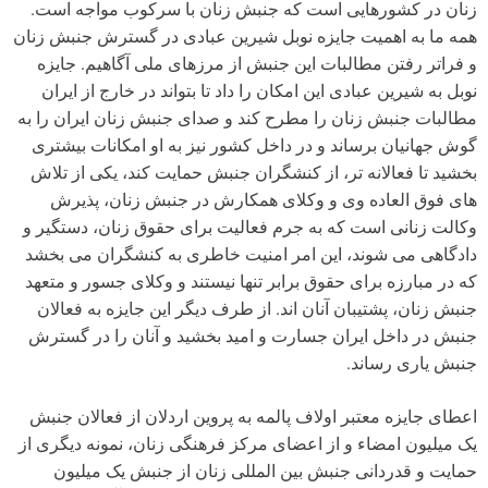
زنان در کشورهایی است که جنبش زنان با سرکوب مواجه است.
همه ما به اهمیت جایزه نوبل شیرین عبادی در گسترش جنبش زنان
و فراتر رفتن مطالبات این جنبش از مرزهای ملی آگاهیم. جایزه
نوبل به شیرین عبادی این امکان را داد تا بتواند در خارج از ایران
مطالبات جنبش زنان را مطرح کند و صدای جنبش زنان ایران را به
گوش جهانیان برساند و در داخل کشور نیز به او امکانات بیشتری
بخشید تا فعالانه تر، از کنشگران جنبش حمایت کند، یکی از تلاش
های فوق العاده وی و وکلای همکارش در جنبش زنان، پذیرش
وکالت زنانی است که به جرم فعالیت برای حقوق زنان، دستگیر و
دادگاهی می شوند، این امر امنیت خاطری به کنشگران می بخشد
که در مبارزه برای حقوق برابر تنها نیستند و وکلای جسور و متعهد
جنبش زنان، پشتیبان آنان اند. از طرف دیگر این جایزه به فعالان
جنبش در داخل ایران جسارت و امید بخشید و آنان را در گسترش
جنبش یاری رساند.
اعطای جایزه معتبر اولاف پالمه به پروین اردلان از فعالان جنبش
یک میلیون امضاء و از اعضای مرکز فرهنگی زنان، نمونه دیگری از
حمایت و قدردانی جنبش بین المللی زنان از جنبش یک میلیون