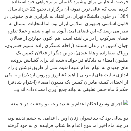
فرصت انتخاباتی برای پیشبرد گفتمان برابرخواهی خود استفاده
کرده است که عالی ترین نمونه آن برگزاری تجمع 22 خرداد سال
1384 در جلوی دانشگاه تهران، در انتقاد به نابرابری های حقوقی در
قانون اساسی جمهوری اسلامی ایران بود. اما انتخابات امسال به
نظر می رسد که این فضای امید، آلوده به ابهام شده و عملا تداوم
فضای سرکوب را در برداشته است: هم اکنون چهارتن از فعالان
جوان کمپین در زندان هستند (راحله عسگری زاده، نسیم خسروی،
روناک صفازاده و هانا عبدی)، دو تن دیگر از فعالان کمپین یک
میلیون امضاء به دادگاه فراخوانده شده اند برای گشایش پرونده
های جدیدی به اتهام اقدام علیه امنیت ملی از طریق نوشتن و راه
اندازی سایت های اینترنتی (ناهید کشاورز و پروین اردلان) و به یکی
از اعضای کمیته مادران کمپین یک میلیون امضاء (احترام شادفر)
حکم 6 ماه حبس تعلیقی به بهانه جمع آوری امضاء داده اند و…
اجرای وسیع احکام اعدام و تشدید رعب و وحشت در جامعه
دو سالی بود که بند نسوان زنان اوین ، اعدامی به چشم ندیده بود،
در چند ماه اخیر اما موج اعدام ها شتاب فزاینده ای به خود گرفته