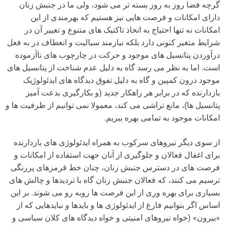
گرچه فضا روز به روز بسته تر می شود، ولی ما در جنبش زنان
دارای امکانات و فرصت هایی نیز هستیم که بهرمندی از این
امکانات نه تنها احتیاج به اتخاذ تاکتیک های متنوع و تغییر آن در
شرایط متغیر کنونی دارد بلکه نیازمند سیالیت و انعطاف در به فعل
درآوردن پتانسیل های موجود و حرکت در چارچوب های ناآزموده
است. اما به نظر می رسد گاه به دلیل عدم شناخت از پتانسیل های
موجود درون کمپین و گاه به دلیل تفوق دیدگاه های ایدئولوژیک
بازدارنده که در برابر هر راهکار جدید (و بکارگیری بدعت آمیز
پتانسیل ها)، مانع تراشی می کند، معمولا نمی توانیم از ظرفیت ها و
امکانات موجود به تمامی بهره ببریم.
از سوی دیگر نیروهای سرکوب به همراه ایدئولوژی های بازدارنده
برای اغفال فعالان و جلوگیری از آنان جهت استفاده از امکانات و
فرصت های در دسترس جنبش زنان، چنان خط قرمزهای پررنگی
ترسیم می کنند، که فعالان جنبش زنان گاه با تردیدها و چالش های
بسیاری برای بهره وری از این فرصت ها روبه رو می شوند. بر این
اساس اگر بتوانیم فارغ از ایدئولوژی ها و بایدها و نبایدهایی که از
«بیرون» (خواه نیروهای امنیتی و خواه دیدگاه های کلان سیاسی و