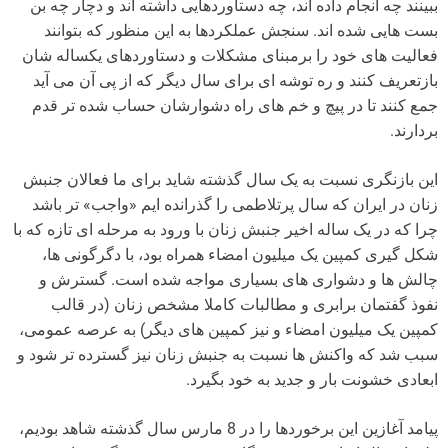
ببینند چه انجام داده اند، چه دستاوردهایی داشته اند و دچار چه بن
بست هایی شده اند. سنجش عملکردها به این منظور که بتوانند
فعالیت های خود را برمبنای مشکلات و دستاوردهای یکساله شان
بازتعریف کنند و ره توشه ای برای سال دیگر که از پی آن می آید
جمع کنند تا در پیچ و خم های راه دشوارشان حساب شده تر قدم
بردارند.
این بازنگری نسبت به یک سال گذشته شاید برای ما فعالان جنبش
زنان در ایران که سال پرتلاطمی را گذرانده ایم «واجب» تر باشد
چرا که در یک ساله اخیر جنبش زنان با ورود به مرحله ای تازه که با
شکل گیری کمپین یک میلیون امضاء همراه بود، با دگرگونی ها،
چالش ها و دشواری های بسیاری مواجه شده است. گسترش و
نفوذ گفتمان برابری و مطالبات کاملا مشخص زنان (در قالب
کمپین یک میلیون امضاء و نیز کمپین های دیگر) به عرصه عمومی،
سبب شد که واکنش ها نسبت به جنبش زنان نیز گسترده تر شود و
ابعادی خشونت بار و جدید به خود بگیرد.
پیامد آغازین این برخوردها را در 8 مارس سال گذشته شاهد بودیم،