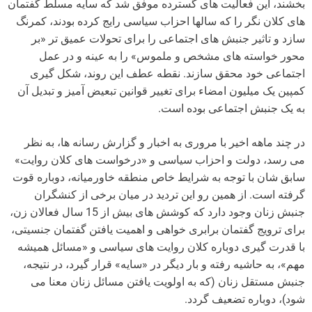
بخشند، این فعالیت های گسترده موفق شد که سایه مسلط گفتمان
های کلان نگر را که سالها احزاب سیاسی رایج کرده بودند، کمرنگ
سازد و تاثیر جنبش های اجتماعی را برای تحولات عمیق تر «بر
محور خواسته های مشخص و ملموس» را به عینه و در عمل
اجتماعی خود محقق سازند. نقطه عطف این روند، شکل گیری
کمپین یک میلیون امضاء برای تغییر قوانین تبعیض آمیز و تبدیل آن
به یک جنبش اجتماعی بوده است.
در چند ماهه اخیر با مروری به اخبار و گزارش رسانه ها، به نظر
می رسد، دولت و احزاب سیاسی و «درخواست های کلان روایت»
سابق شان با توجه به شرایط خاص منطقه خاورمیانه، دوباره قوت
گرفته است. از همین رو این تردید در میان برخی از کنشگران
جنبش زنان وجود دارد که کوشش های بیش از 15 سال فعالان زن،
برای ترویج گفتمان برابری خواهی و اهمیت یافتن گفتمان جنسیتی،
با قدرت گیری دوباره کلان روایت های سیاسی و «مسائل همیشه
مهم»، به حاشیه رفته و بار دیگر در «سایه» قرار گیرد، در نتیجه،
جنبش مستقل زنان (که به اولویت یافتن مسائل زنان معنا می
شود)، دوباره تضعیف گردد.