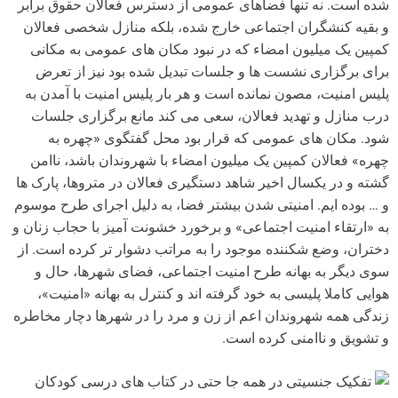
شده است. نه تنها فضاهای عمومی از دسترس فعالان حقوق برابر
و بقیه کنشگران اجتماعی خارج شده، بلکه منازل شخصی فعالان
کمپین یک میلیون امضاء که در نبود مکان های عمومی به مکانی
برای برگزاری نشست ها و جلسات تبدیل شده بود نیز از تعرض
پلیس امنیت، مصون نمانده است و هر بار پلیس امنیت با آمدن به
درب منازل و تهدید فعالان، سعی می کند مانع برگزاری جلسات
شود. مکان های عمومی که قرار بود محل گفتگوی «چهره به
چهره» فعالان کمپین یک میلیون امضاء با شهروندان باشد، ناامن
گشته و در یکسال اخیر شاهد دستگیری فعالان در متروها، پارک ها
و … بوده ایم. امنیتی شدن بیشتر فضا، به دلیل اجرای طرح موسوم
به «ارتقاء امنیت اجتماعی» و برخورد خشونت آمیز با حجاب زنان و
دختران، وضع شکننده موجود را به مراتب دشوار تر کرده است. از
سوی دیگر به بهانه طرح امنیت اجتماعی، فضای شهرها، حال و
هوایی کاملا پلیسی به خود گرفته اند و کنترل به بهانه «امنیت»،
زندگی همه شهروندان اعم از زن و مرد را در شهرها دچار مخاطره
و تشویق و ناامنی کرده است.
تفکیک جنسیتی در همه جا حتی در کتاب های درسی کودکان