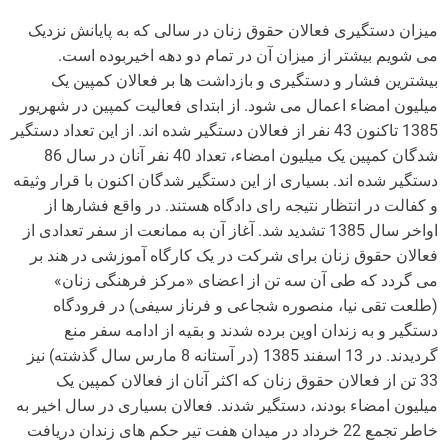
میزان دستگیری فعالان حقوق زنان در سالی که به پایانش نزدیک
می شویم بیشتر از میزان آن در تمام دو دهه اخیربوده است.
بیشترین فشار و دستگیری و بازداشت ها بر فعالان کمپین یک
میلیون امضاء اعمال می شود. از ابتدای فعالیت کمپین در شهریور
1385 تاکنون 43 نفر از فعالان دستگیر شده اند. از این تعداد دستگیر
شدگان کمپین یک میلیون امضاء، تعداد 40 نفر آنان در سال 86
دستگیر شده اند. بسیاری از این دستگیر شدگان اکنون با قرار وثیقه
و کفالت در انتظار نتیجه رای دادگاه هستند. در واقع فشارها از
اواخر سال 1385 تشدید شد. آغاز آن به ممانعت از سفر تعدادی از
فعالان حقوق زنان برای شرکت در یک کارگاه آموزشی در هند بر
می گردد که طی آن سه تن از اعضای «مرکز فرهنگی زنان»
(طلعت تقی نیا، منصوره شجاعی و فرناز سیفی) در فرودگاه
دستگیر و به زندان اوین برده شدند و بقیه از ادامه سفر منع
گردیدند. در 13 اسفند 1385 (در آستانه 8 مارس سال گذشته) نیز
33 تن از فعالان حقوق زنان که اکثر آنان از فعالان کمپین یک
میلیون امضاء بودند، دستگیر شدند. فعالان بسیاری در سال اخیر به
خاطر تجمع 22 خرداد در میدان هفت تیر حکم های زندان دریافت