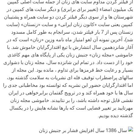
از فیلتر کردن مداوم سایت های زنان از جمله سایت اصلی کمپین
یک میلیون امضاء (تغییر برای برابری) و دیگر سایت های کمپین در
شهرستان ها و از سوی دیگر فیلتر کردن دو سایت همراه و پشتیبان
کمپین یعنی سایت «کانون زنان ایرانی» و سایت «زنستان» (سایت
زنستان پس از 7 بار فیلتر شدن، سرانجام به طور کامل مسدود
شد)، آخرین نمونه آن لغو امتیاز ماه نامه وزین «زنان» است که در
آغاز شانزدهمین سال انتشارش با تیغ اقتدارگرایان خاموش شد. با
خاموشی «مجله زنان» جنبش زنان یکی از پایگاه های مهم کاغذی
خود را از دست داد. در تمام این شانزده سال، مجله زنان با دشواری
بسیار و رعایت خط قرمزها برای تداوم ، مانده بود. این مجله از
سالهای پراضطراب توقیف فله ای نشریات به سلامت گذشته بود،
اما اقتدارگرایان حضور این نشریه که توانسته بود مخاطبانی جدی را
سال ها با خود همراه کند و در ترویج گفتمان برابرخواهی در ایران
نقشی قابل توجه داشته باشد، را بر نتابیدند. خاموشی مجله زنان
مهرتایید بر تغییر فضایی است که بارها نشانه هایش را در یکسال
گذشته دیده بودیم.
سال 1386 سال افزایش فشار بر جنبش زنان