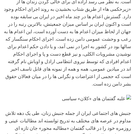
است. به نظر می رسد اراده ای برای خالی کردن زندان ها از
«زیرحکمی ها» از طریق شتاب بخشیدن به روند اجرای احکام وجود
دارد. گسترش اعدام ها در چند ماه اخیر در ایران بی سابقه بوده
است و اکنون ایران بر اساس میزان جمعیتش، بالاترین رتبه را در
جهان از لحاظ میزان اعدام ها به دست آورده است، این اعدام ها به
رعب و وحشت عمومی دامن زده است. اجرای احکام سنگسار که
سالها بود در کشور به اجرا در نمی آمد، و یا دادن حکم اعدام برای
نوشیدن مشروبات الکلی، و نیز قطع دست و پا و اجرای احکام
اعدام افرادی که توسط نیروی انتظامی اراذل و اوباش نام گرفته
اند در میادین عمومی، همه و همه از نمونه های قابل تاسف اخیر
است که حجمی از اعتراضات و نگرانی ها را در میان فعالان حقوق
بشر دامن زده است.
غلبه گفتمان های «کلان» سیاسی
جنبش های اجتماعی ایران از جمله جنبش زنان، طی یک دهه تلاش
مداوم در عرصه های مختلف به تدریج توانسته اند مطالبات عینی و
روزمره خود را در قالب گفتمان «مطالبه محور» جان تازه ای