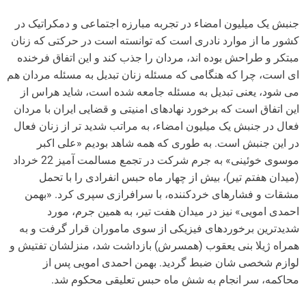
جنبش یک میلیون امضاء در تجربه مبارزه اجتماعی و دمکراتیک در
کشور ما از موارد نادری است که توانسته است در حرکتی که زنان
مبتکر و طراحش بوده اند، مردان را جذب کند و این اتفاق فرخنده
ای است، چرا که هنگامی که مسئله زنان تبدیل به مسئله مردان هم
می شود، یعنی تبدیل به مسئله جامعه شده است، شاید هراس از
این اتفاق است که برخورد نهادهای امنیتی و قضایی ایران با مردان
فعال در جنبش یک میلیون امضاء، به مراتب شدید تر از زنان فعال
در این جنبش است. به طوری که همه شاهد بودیم «علی اکبر
موسوی خوئینی» به جرم شرکت در تجمع مسالمت آمیز 22 خرداد
(میدان هفتم تیر)، بیش از چهار ماه حبس انفرادی را با تحمل
مشقات و فشارهای خردکننده، با سرافرازی سپری کرد. «بهمن
احمدی امویی» نیز در میدان هفت تیر، به همین جرم، مورد
شدیدترین برخوردهای فیزیکی از سوی ماموران قرار گرفت و به
همراه ژیلا بنی یعقوب (همسرش) بازداشت شد، منزلشان تفتیش و
لوازم شخصی شان ضبط گردید. بهمن احمدی امویی پس از
محاکمه، سر انجام به شش ماه حبس تعلیقی محکوم شد.