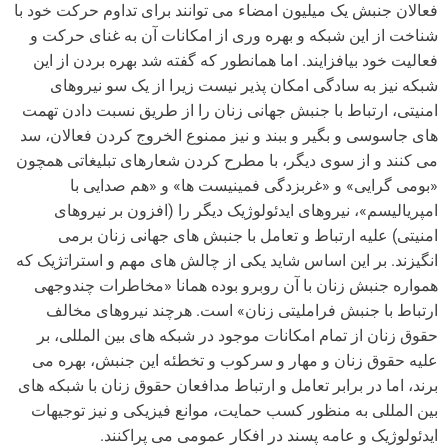
فعالان جنبش یک میلیون امضاء می توانند برای تداوم حرکت خود با
شناخت از این شبکه و بهره وری از امکانات آن به غنای حرکت و
فعالیت خود بیافزایند. اما همانطور که گفته شد بهره بردن از این
شبکه نیز به سادگی امکان پذیر نیست زیرا از یک سو نیروهای
امنیتی، ارتباط با جنبش جهانی زنان را از طریق نسبت دادن تهمت
های جاسوسی و بگیر و ببند و نیز ممنوع الخروج کردن فعالان، سد
می کنند و از سوی دیگر، با مطرح کردن شعارهای تبلیغاتی همچون
«بومی گرایی» و «غربزدگی فمینیست ها» و «هم صدایی با
امپریالیسم»، نیروهای ایدئولوژیک دیگر را (افزون بر نیروهای
امنیتی) علیه ارتباط و تعامل با جنبش های جهانی زنان برمی
انگیزند. بر این اساس شاید یکی از چالش های مهم و استراتژیک که
همواره جنبش زنان با آن روبرو بوده همانا «مخاطرات چندوجهی
ارتباط با جنبش فراملیتی زنان» است. هرچند نیروهای مخالف
حقوق زنان از تمام امکانات موجود در شبکه های بین المللی، بر
علیه حقوق زنان و مهار و سرکوب و تخطئه این جنبش، بهره می
برند، اما در برابر تعامل و ارتباط مدافعان حقوق زنان با شبکه های
بین المللی به منظور کسب حمایت، موانع فیزیکی و نیز توجیهات
ایدئولوژیک و عامه پسند در افکار عمومی می پراکنند.