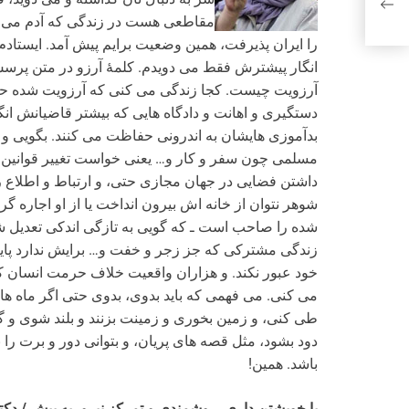
مقاطعی هست در زندگی که آدم می ا
انگار پیشترش فقط می دویدم. کلمۀ آرزو در متن پرسش 
آرزویت چیست. کجا زندگی می کنی که آرزویت شده ح
دستگیری و اهانت و دادگاه هایی که بیشتر قاضیانش ان
بدآموزی هایشان به اندرونی حفاظت می کنند. بگویی و
مسلمی چون سفر و کار و… یعنی خواست تغییر قوانین ت
داشتن فضایی در جهان مجازی حتی، و ارتباط و اطلاع ر
شوهر نتوان از خانه اش بیرون انداخت یا از او اجار
شده را صاحب است ـ که گویی به تازگی اندکی تعدیل شده
زندگی مشترکی که جز زجر و خفت و… برایش ندارد پایان 
خود عبور نکند. و هزاران واقعیت خلاف حرمت انسان 
می کنی. می فهمی که باید بدوی، بدوی حتی اگر ماه ها 
طی کنی، و زمین بخوری و زمینت بزنند و بلند شوی و گرد 
دود بشود، مثل قصه های پریان، و بتوانی دور و برت ر
باشد. همین!
با خویشتن داری، روشمندی و تمرکز نیرو، به پیش / دکت