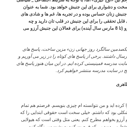
خت و دشواری برای این جنبش خواهد بود. شما به عنوان
نبش زنان حساس بوده و در تجربه ها، غم ها و شادی های
 در آستانه 8 مارس 1387، چه آرزوی قابل تحققی را برای این جنبش در قلب تان دارید و چه
پیشنهادی برای تداوم بهتر حرکت در سال دشوار پیش رو (تا 8 مارس سال آینده) برای فعالان این جنبش آرزو می
 «یکصدمین سالگرد روز جهانی زن» مزین ساخت، پاسخ های
ارسال داشتند. برخی از پاسخ های کوتاه را در زیر می آوریم و
ایت مدرسه فمینیستی کرده ایم. در این میان هنوز پاسخ های
طاهری
کرده اید و من نتوانسته ام چیزی بنویسم. فرصتم هم تمام
کلی بود که داشتم. خیلی سخت است حقوقی ابتدایی را که
آرزو بخواهم مطرح کنم. یعنی مثل وقتی است که هیولایی
 فقط می دوید بی که فرصت کنید به پشت سر نگاه کنید.