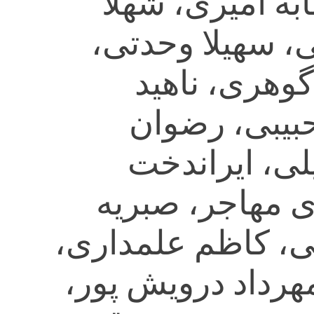
به امیری، شهلا
، سهیلا وحدتی،
گوهری، ناهید
بیبی، رضوان
لی، ایراندخت
دی مهاجر، صبریه
ی، کاظم علمداری،
هرداد درویش پور،