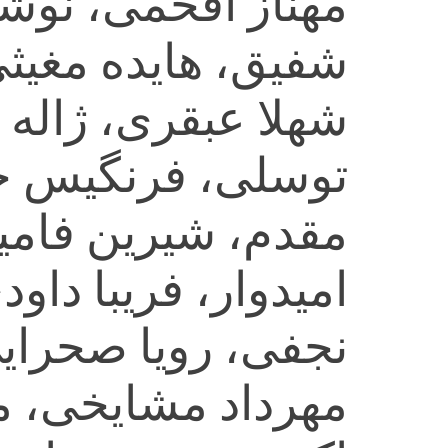
مهناز افخمی، نوشا
شفیق، هایده مغیثی
شهلا عبقری، ژاله 
توسلی، فرنگیس ح
مقدم، شیرین فامی
امیدوار، فریبا داو
نجفی، رویا صحرای
مهرداد مشایخی، م