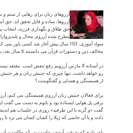
آرزوهای زنان برای رهایی از ستم و تب
آرزوها، ساده و قابل تحقق اند: حق
حق طلاق و نگهداری فرزند، انتخاب پ
مطرح شده آرزوی محال و بلندپروازا
سواد آموزی، 103 سال پیش آغاز شد کسی باو
مخالف دین و دستورات قرآن می دانستند 6 سال بعد، بیش از 56 مدرسه دخترانه در ایران ساخته شود.
در آستانه 8 مارس آرزویم رفع تبعض است. معتق
رو خواهد داشت. تنها چیزی که جنبش زنان و هر جنبش
از همبستگی و همدلی و گفتگوست؟
برای فعالان جنبش زنان آرزوی همبستگی می کنم، آرزو 
برقی پل هوایی ایستاده بود و باتوم به دست می گفت ای
گفت «و گرنه با این طرفید» روزی در جلسات هم اندیشی
دادند و یا آن خانمی که ژیلا را کشان کشان می برد تا ر
باور دارم که به یقین آینده ز ماست بی کم وکاست، آن 