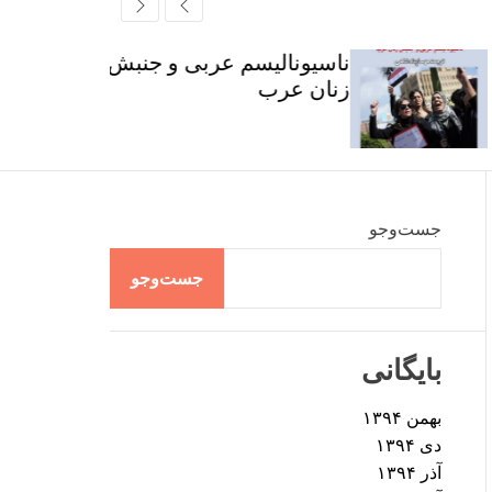
r
t
ff
c
c
l
h
h
e
ناسیونالیسم عربی و جنبش
c
زنان عرب
o
l
o
r
m
o
d
جست‌وجو
e
جست‌وجو
بایگانی
بهمن ۱۳۹۴
دی ۱۳۹۴
آذر ۱۳۹۴