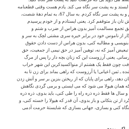
یستد و به پشت سر نگاه می کند. یادم هست وقتی قطعنامه
را ایران پذیرفت، همین وضعیت برایم پیش آمد. ایستادم و به پشت سر نگاه کردم. به سال 67، به تمام دهۀ شصت،
تان باز متوقفم کرد. یعنی ایستادم و از خودم پرسیدم
ق تجمع مسالمت آمیز بدون هراس از ضرب و شتم و
گار از ناموس خود در برابر خیره سری مشتی لچک به سر و
 بنویسی و مطالبه کنی، بدون هراس از دست دادن حقوق
بعیض آمیز که نه، توهین آمیز در حق نیمی از جمعیت، حق
سانی. یعنی آرزوست این که زنان بچه دار را پس از مرگ
ه گرفت چون فقط یک هشتم از منواکسیدکربن این شهر خراب
 ـ ثمن اعیانی! یا آرزوست که راهی بماند برای زن تا به
دهد، راهی برای پایان که از ریختن بنزین بر سر و آتش زدن
که همان هیولا می شود که می ایستی و برمی گردی نگاهش
و سال ها فقط ذره ذره راه را طی کنی، باید بدوی، ذره ذره
از تن بتکانی و باز بدوی، آن قدر که هیولا را خسته کنی، و
ا نگاه کنی و بسازی، جهانی بسازی که شایستۀ حرمت آدمی
ر اکبر مهدی