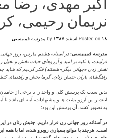
اکبر مهدی، رضا م
نریمان رحیمی، کر
۱۸ اسفند ۱۳۸۷
Posted on
by
مدرسه فمنیستی
مدرسه فمینیستی:
در آستانه هشتم مارس، روز جهانی 
فزاینده، با تکیه بر امید و آرزوهای حیات بخش و تخیل ز
نقش زدن «جهانی دیگر» هستند) فکر کردیم که شاید جمع
راهگشای یاران جنبش زنان، گرما بخش و راهنمای کنش
بدین سبب یک پرسش کلی و واحد را با برخی از حامیان و
انتشار این آرزونبشت ها و پیشنهادات، آینه ای باشد تا
به تصویر کشد. آن پرسش این بود:
در آستانه روز جهانی زن قرار داریم. جنبش زنان در ای
است. هرچند با موانع بسیاری روبرو شده، اما با همه ا
های خود (نسبت به دهه های گذشته) رسیده است. به رغم