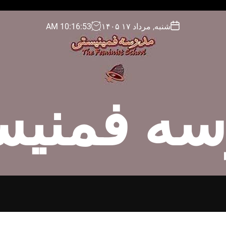
شنبه, مرداد ۱۷ ۱۴۰۵
54
:
16
:
10
AM
سه فمنیس