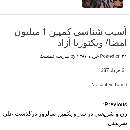
o
r
m
o
d
آسیب شناسی کمپین 1 میلیون
e
امضا/ ویکتوریا آزاد
۳۱ خرداد ۱۳۸۷
Posted on
by
مدرسه فمنیستی
31 خرداد 1387
No content found
Previous:
ر
زن و شریعتی در سی‌و یکمین سالروز درگذشت علی
ا
شریعتی