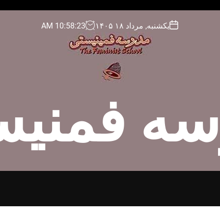
یکشنبه, مرداد ۱۸ ۱۴۰۵
24
:
58
:
10
AM
سه فمنیس