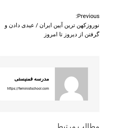
Previous:
ر
نوروزکهن ترین آیین ایران / عیدی دادن و
ا
گرفتن از دیروز تا امروز
ه
ب
ر
مدرسه فمنیستی
ی
https://feministschool.com
ن
و
مطالب مرتبط
ش