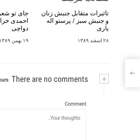
ت
تاثیرات متقابل جنبش زنان
جای تو شعر
و جنبش‌ سبز / پرستو اله
احمدی خراس
ه‌
یاری
دواچی
۲۸ اسفند ۱۳۸۹
۱۹ بهمن ۱۳۸۹
ه
ا
There are no comments
+
ours
Comment