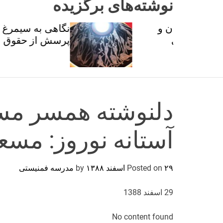
نوشته‌های برگزیده
ان و
نگاهی به سیمرغ عطار با
تی
پرسش از حقوق برابر
دلنوشته همسر مسع
آستانه نوروز: مسع
۲۹ اسفند ۱۳۸۸
Posted on
by
مدرسه فمنیستی
29 اسفند 1388
No content found