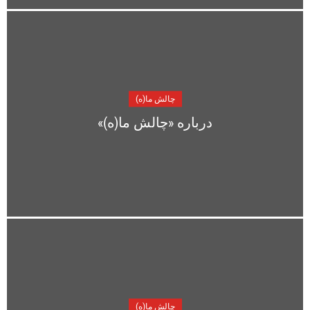
چالش ما(ه)
درباره «چالش ما(ه)»
چالش ما(ه)