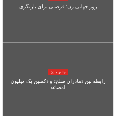
روز جهانی زن: فرصتی برای بازنگری
چالش ما(ه)
رابطه بین «مادران صلح» و «کمپین یک میلیون
امضاء»