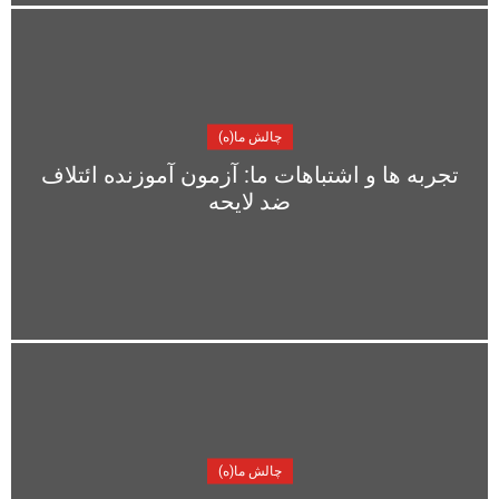
امیدوار، فریبا داودی مهاجر، صبریه نجفی، رویا
صحرایی، کاظم علمداری، مهرداد مشایخی،
مهرداد درویش پور، اکبر مهدی، رضا معینی،
محمد برقعی، نریمان رحیمی، کریم پورحمزاوی
چالش ما(ه)
تجربه ها و اشتباهات ما: آزمون آموزنده ائتلاف
ضد لایحه
چالش ما(ه)