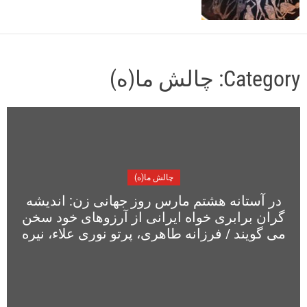
o
r
m
o
d
Category:
چالش ما(ه)
e
چالش ما(ه)
در آستانه هشتم مارس روز جهانی زن: اندیشه
گران برابری خواه ایرانی از آرزوهای خود سخن
می گویند / فرزانه طاهری، پرتو نوری علاء، نیره
توحیدی، مهناز افخمی، نوشابه امیری، شهلا
شفیق، هایده مغیثی، سهیلا وحدتی، شهلا
عبقری، ژاله گوهری، ناهید توسلی، فرنگیس
حبیبی، رضوان مقدم، شیرین فامیلی، ایراندخت