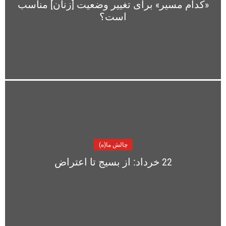
«کدام مسیر» برای تغییر وضعیت [زنان] مناسب
است؟
چالش ما(ه)
22 خرداد: از بسیج تا اعتراض