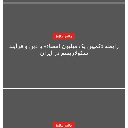
چالش ما(ه)
رابطه «کمپین یک میلیون امضاء» با دین و فرآیند
سکولاریسم در ایران
چالش ما(ه)